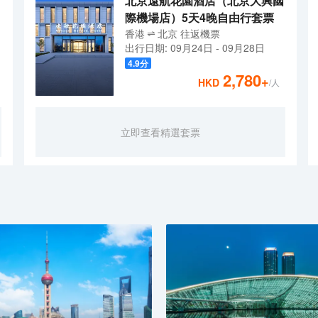
北京遠航花園酒店（北京大興國
際機場店）5天4晚自由行套票
香港
北京
往返
機票
出行日期:
09月24日
-
09月28日
4.9
分
2,780
+
HKD
/人
立即查看精選套票