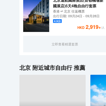
北京遠航國際酒店(首都機場新
國展店)5天4晚自由行套票
香港
北京
往返
機票
出行日期:
09月24日
-
09月28日
4.9
分
2,919
+
HKD
/人
立即查看精選套票
北京
附近城市自由行 推薦