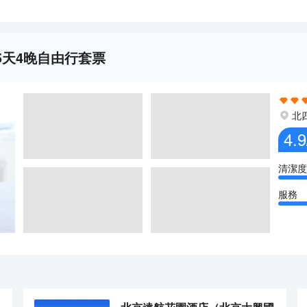
5天4晚自由行套票
北
4.9
清潔度
服務