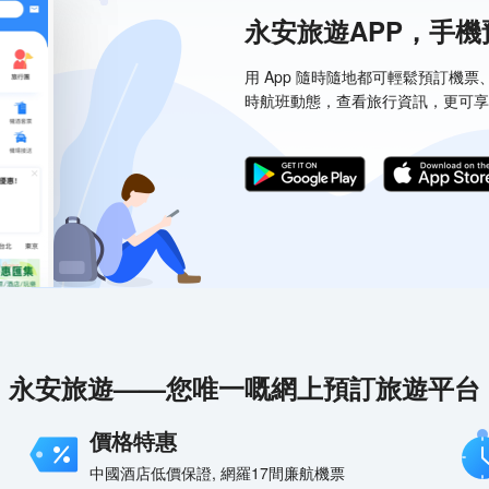
永安旅遊APP，手
用 App 隨時隨地都可輕鬆預訂機
時航班動態，查看旅行資訊，更可享
永安旅遊——您唯一嘅網上預訂旅遊平台
價格特惠
中國酒店低價保證, 網羅17間廉航機票