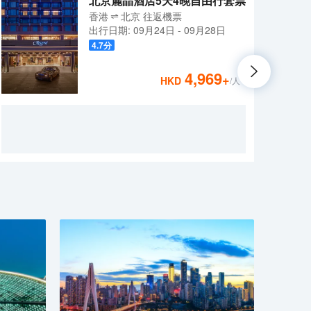
北京麗晶酒店5天4晚自由行套票
香港
北京
往返
機票
出行日期:
09月24日
-
09月28日
4.7
分
4,969
+
HKD
/人
北京
街，
交通
區，
酒店板
糧品
個城
決，
大悅酒
擁有
格，
時還
受與
完善
交具有
Par