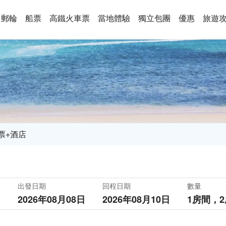
郵輪
船票
高鐵火車票
當地體驗
獨立包團
優惠
旅遊
票+酒店
出發日期
回程日期
數量
2026年08月08日
2026年08月10日
1房間，
2