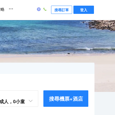
...
攻略
搜尋訂單
登入
搜尋機票+酒店
成人，
0
小童