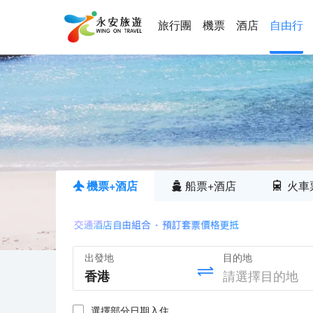
旅行團
機票
酒店
自由行
機票+酒店
船票+酒店
火車
出發地
目的地
選擇部分日期入住