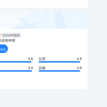
2024
年開業
馬道巷98號
/5分
4.8
位置
4.8
4.9
設施
4.8