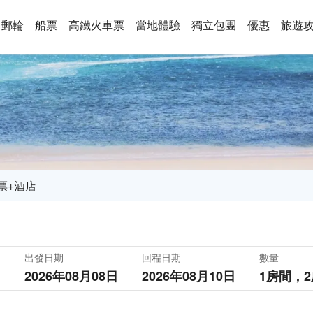
郵輪
船票
高鐵火車票
當地體驗
獨立包團
優惠
旅遊
票+酒店
出發日期
回程日期
數量
2026年08月08日
2026年08月10日
1房間，
2