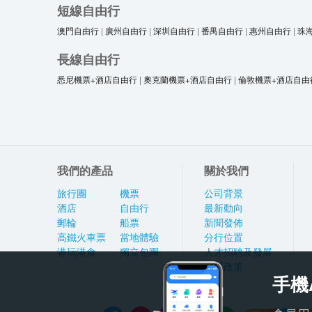
短線自由行
澳門自由行
|
廣州自由行
|
深圳自由行
|
番禺自由行
|
惠州自由行
|
珠
長線自由行
悉尼機票+酒店自由行
|
奧克蘭機票+酒店自由行
|
倫敦機票+酒店自由
我們的產品
關於我們
旅行團
機票
公司背景
酒店
自由行
最新動向
郵輪
船票
新聞發佈
高鐵火車票
當地體驗
分行位置
港玩港食
獨立包團
人才招聘及發展
私隱政策
手機