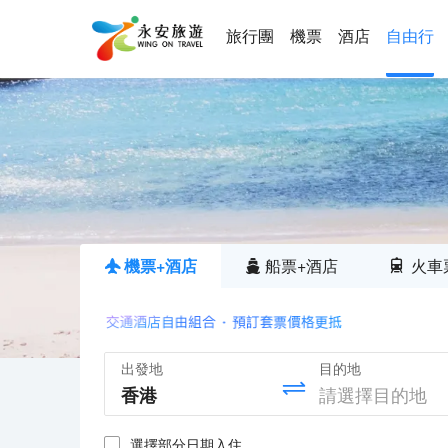
旅行團
機票
酒店
自由行
機票+酒店
船票+酒店
火車
出發地
目的地
選擇部分日期入住