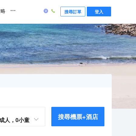
...
攻略
搜尋訂單
登入
搜尋機票+酒店
成人，
0
小童