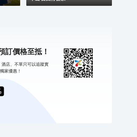
機預訂價格至抵！
票、酒店、不單只可以追蹤實
獨家優惠！