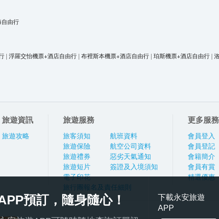
海自由行
行
|
浮羅交怡機票+酒店自由行
|
布裡斯本機票+酒店自由行
|
珀斯機票+酒店自由行
|
旅遊資訊
旅遊服務
更多服務
旅遊攻略
旅客須知
航班資料
會員登入
旅遊保險
航空公司資料
會員登記
旅遊禮券
惡劣天氣通知
會籍簡介
旅遊短片
簽證及入境須知
會員有賞
電子印花
精選優惠
旅行團報名及責任細則
APP預訂，隨身隨心！
下載永安旅遊
APP