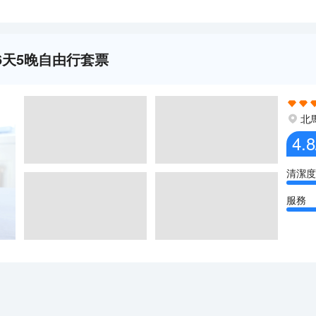
6天5晚自由行套票
北
4.8
清潔度
服務