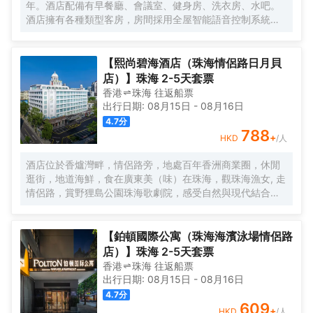
年。酒店配備有早餐廳、會議室、健身房、洗衣房、水吧。
麗怡酒店，您都可以一如既往地體驗到真誠、貼心的服務，
酒店擁有各種類型客房，房間採用全屋智能語音控制系統、
精心優選品質體驗讓您感到賓至如歸，我們致力讓每一位賓
智能馬桶，科技感十足。酒店地理位置優越，位於市中心區
客感到愉悅欣喜與備受關懷，用心意讓您更“心怡”。
域繁華路段，距離拱北口岸，珠海高鐵站只需5分鐘車程。如
果您有時間放鬆休息，可以去長隆海洋王國遊玩，情侶路海
【熙尚碧海酒店（珠海情侶路日月貝
邊漫步，緊鄰夏灣夜市，無論您是商務出差還是遊玩，都是
店）】珠海 2-5天套票
您不二之選，戴斯精選温德姆酒店歡迎您的到來！
香港
珠海
往返
船票
出行日期:
08月15日
-
08月16日
4.7
分
788
+
HKD
/人
酒店位於香爐灣畔，情侶路旁，地處百年香洲商業圈，休閒
逛街，地道海鮮，食在廣東美（味）在珠海，觀珠海漁女, 走
情侶路，賞野狸島公園珠海歌劇院，感受自然與現代結合的
海畔生活，甚為便利，酒店配以近百個車位，方便省心。 酒
店直線100米，擁抱香爐灣沙灘，海與您的約定。酒店右側
600米，城市地標一一珠海漁女，城市陽台。左側600米珠
【鉑頓國際公寓（珠海海濱泳場情侶路
海歌劇院（日月貝），距離港珠澳大橋12分鐘。拱北、青茂
店）】珠海 2-5天套票
口岸20分鐘。酒店前後50米公交線路覆蓋全珠海。 酒店傾
香港
珠海
往返
船票
力打造“寬敞高雅空間”優質床品衞浴，完備設施服務，為您提
出行日期:
08月15日
-
08月16日
供優質的住宿服務 酒店中央空調冷暖可調，特色落地窗直觀
4.7
分
海景和海霞公園，欣賞東方海上日出，港珠澳大橋。中西結
609
+
HKD
/人