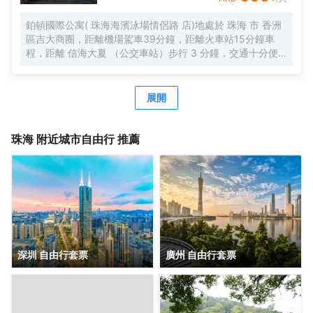
合的自助早餐，配以廣東特色，一天的愉快從豐富營養的早
餐開始。
鉑頓國際公寓( 珠海海濱泳場情侶路 店)地處於 珠海 市 香洲
區吉大商圈，距離機場駕車39分鐘，距離火車站15分鐘車
程，距離 信海大夏 （公交車站）步行 3 分鐘，交通十分便
利，鄰近GI時代廣場，吃喝玩樂非常方便，周邊有 美食街、
超市、購物廣場 等生活設施配套。 公寓擁有現代温馨客房，
配套有餐廳、洗衣房、健身房、等公共空間，旅客在享受舒
展開
適住宿的同時，也能輕鬆滿足各種休閒與商務需求。客房分
佈於2-5 層，所有客房都配備有高品質的床品、高速wifi，確
保賓客能夠享受到賓至如歸的居住體驗。 喜悅餐廳位於6
珠海
附近城市自由行 推薦
層，每天都按照國際化標準提供數十種精選早餐品種，2-3種
本地特色菜，展現 珠海飲食文化。此外，每個房間都配備有
洗衣機，賓客在忙碌之餘也能輕鬆打理日常衣物。位於 6 層
的健身房房配備有跑步機、橢圓機、動感單車等高端健身器
材，即便身處旅途，也能輕鬆延續鍛鍊習慣。 鉑頓國際公寓
是東呈集團旗下中高端服務式公寓品牌，以“傾注匠心，融入
當地”為品牌理念，融合現代生活方式和行為，旨在為商旅人
士提供舒適住宿、尊貴服務和非凡體驗的現代化理想居庭。
深圳 自由行套票
廣州 自由行套票