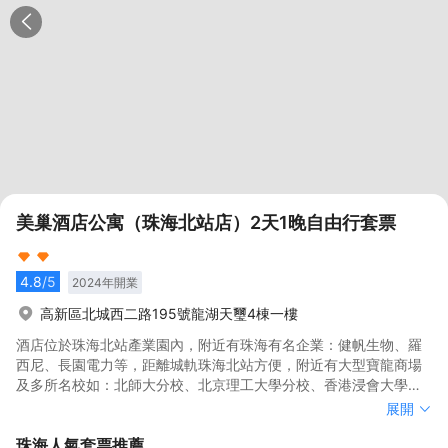
美巢酒店公寓（珠海北站店）2天1晚自由行套票
4.8
/5
2024
年開業
高新區北城西二路195號龍湖天璽4棟一樓
酒店位於珠海北站產業園內，附近有珠海有名企業：健帆生物、羅
西尼、長園電力等，距離城軌珠海北站方便，附近有大型寶龍商場
及多所名校如：北師大分校、北京理工大學分校、香港浸會大學
等。商圈附近有珠海文化底藴的旅遊景點：會同古鎮、唐家古鎮、
酒店位於珠海北站產業園內，附近有珠海有名企業：健帆生物、羅
展開
紅樹林濕地公園、南芒灣公園等等。
西尼、長園電力等，距離城軌珠海北站方便，附近有大型寶龍商場
珠海
人氣套票推薦
及多所名校如：北師大分校、北京理工大學分校、香港浸會大學