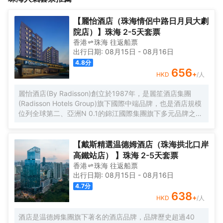
等。商圈附近有珠海文化底藴的旅遊景點：會同古鎮、唐家古鎮、
紅樹林濕地公園、南芒灣公園等等。
【麗怡酒店（珠海情侶中路日月貝大劇
院店）】珠海 2-5天套票
香港
珠海
往返
船票
出行日期:
08月15日
-
08月16日
4.8
分
656
+
HKD
/人
麗怡酒店(By Radisson)創立於1987年，是麗笙酒店集團
(Radisson Hotels Group)旗下國際中端品牌，也是酒店規模
位列全球第二、亞洲N 0.1的錦江國際集團旗下多元品牌之
一。麗怡酒店在全球有600多家門店，是麗笙酒店集團旗下
門店數量TOP 1的品牌。 麗怡酒店珠海情侶路日月貝大劇院
店地處珠海市繁華地帶，毗鄰情侶路，日月貝，珠海市政府
【戴斯精選温德姆酒店（珠海拱北口岸
等商圈，距離珠海站，明珠站打車約20分鐘，周邊永旺超
高鐵站店） 】珠海 2-5天套票
市，揚名廣場，購物中心，美食購物，一應俱全， 麗怡酒店
香港
珠海
往返
船票
提供乾淨的住宿環境和舒適温馨多種房型，滿足您的不同需
出行日期:
08月15日
-
08月16日
求，大堂設置了歡迎角、休閒區，店內WIFI公共區域全覆蓋
4.7
分
且配套設施齊全，設有餐廳、洗衣房及健身房(24小時服務)
638
+
HKD
/人
等，是您商務、旅遊、會展、休閒的理想選擇WELCOME
HOME心怡之所。 麗怡酒店的標誌造型是一朵玫瑰花，玫瑰
酒店是温德姆集團旗下著名的酒店品牌，品牌歷史超過40
花語源自古希臘神話，象徵真摯的情誼，無論何時何地，在