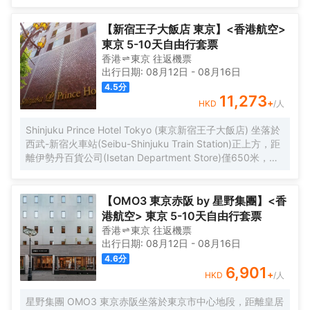
【新宿王子大飯店 東京】<香港航空>
東京 5-10天自由行套票
香港
東京
往返
機票
出行日期:
08月12日
-
08月16日
4.5
分
11,273
+
HKD
/人
Shinjuku Prince Hotel Tokyo (東京新宿王子大飯店) 坐落於
西武-新宿火車站(Seibu-Shinjuku Train Station)正上方，距
離伊勢丹百貨公司(Isetan Department Store)僅650米，距
離新宿御苑花園(Shinjuku Gyoen Garden)1公里。酒店地理
位置優越，周邊交通便捷，可讓您在5分鐘內直達涉谷和原宿
地區。 酒店客房採用現代風格設計，為您提供舒適温馨的雅
【OMO3 東京赤阪 by 星野集團】<香
居空間。所有客房均配有全套傢俱、先進設施和友好的客房
港航空> 東京 5-10天自由行套票
服務，能夠滿足您住宿期間的一切需求。為了給你帶來更多
香港
東京
往返
機票
便利，酒店還設有24小時前台，可提供安排按摩服務和行李
出行日期:
08月12日
-
08月16日
寄存等服務。值得一提的是，酒店25樓設有一間享有城市全
4.6
分
景的日本餐廳，供應創意日本料理並設有酒吧，定能給您帶
6,901
+
HKD
/人
來來自視覺和味蕾的雙重感官享受。 憑着優越的位置、完善
的設施以及無微不至的專業化服務，東京新宿王子大飯店為
星野集團 OMO3 東京赤阪坐落於東京市中心地段，距離皇居
每一位下榻於此的賓客帶來非一般的高品質體驗。入住於