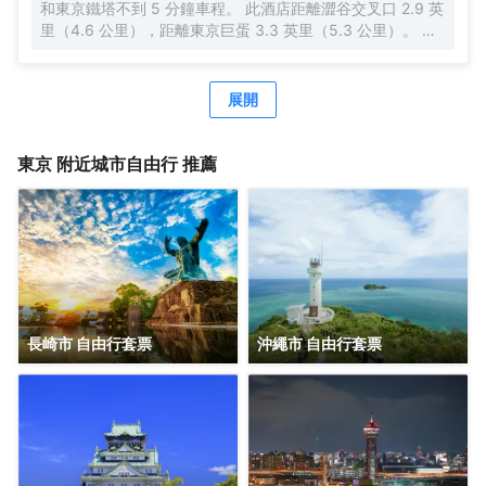
和東京鐵塔不到 5 分鐘車程。 此酒店距離澀谷交叉口 2.9 英
此，您的旅途也將多一份温暖、多一份感動。
里（4.6 公里），距離東京巨蛋 3.3 英里（5.3 公里）。 每
天 07:00 至 10:00 提供收費的日式早餐。 特色服務/設施包
括快速入住、24 小時前台服務和行李寄存。 有 140 間客房
提供冰箱和液晶電視；您定能在旅途中找到家的舒適。配備
展開
淋浴/盆浴組合的私人浴室提供浸泡浴缸和坐浴桶。便利設施
包括保險箱和書桌；而且每天提供客房服務。
東京
附近城市自由行 推薦
長崎市 自由行套票
沖繩市 自由行套票