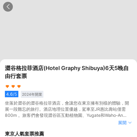
澀谷格拉菲酒店(Hotel Graphy Shibuya)6天5晚自
由行套票
4.6
/5
2024
年開業
坐落於澀谷的澀谷格拉菲酒店，會讓您在東京擁有別樣的體驗，開
展一段難忘的旅行。酒店地理位置優越，駕車至JR惠比壽站僅需
800m 。旅客們會發現澀谷區互動植物園、Yugate和Waho-An
NATURE Tokyo距離酒店都不遠。</br>客房內的所有設施都是經過
坐落於澀谷的澀谷格拉菲酒店，會讓您在東京擁有別樣的體驗，開
展開
精心的考慮和安排，包括熨衣設備和空調，滿足您入住需求的同時
展一段難忘的旅行。酒店地理位置優越，駕車至JR惠比壽站僅需
東京
人氣套票推薦
又能增添家的温馨感。服務人員會提前為您準備好電熱水壺和咖啡
800m 。旅客們會發現澀谷區互動植物園、Yugate和Waho-An