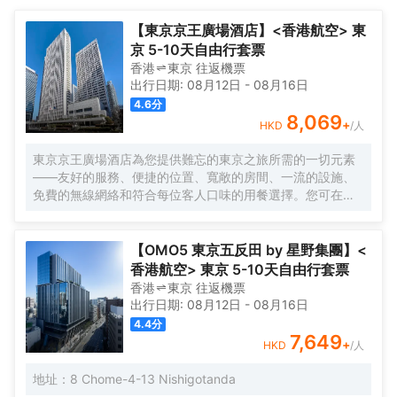
壺/茶壺，以滿足您的飲水需求。倘若您在忙碌的一天後想在自己的
NATURE Tokyo距離酒店都不遠。</br>客房內的所有設施都是經過
客房內放鬆，提供拖鞋和24小時熱水的客房浴室是不錯的選擇。在
精心的考慮和安排，包括熨衣設備和空調，滿足您入住需求的同時
【東京京王廣場酒店】<香港航空> 東
空閒的時候，去大堂吧喝杯飲品放鬆一下是不錯的選擇。如果旅客
又能增添家的温馨感。服務人員會提前為您準備好電熱水壺和咖啡
京 5-10天自由行套票
想在自己的房間舒適的用餐，酒店可提供客房服務。若是覺得酒店
壺/茶壺，以滿足您的飲水需求。倘若您在忙碌的一天後想在自己的
香港
東京
往返
機票
的餐飲無法滿足您挑剔的味蕾，附近傳（傳）（日本料理）的傳德
客房內放鬆，提供拖鞋和24小時熱水的客房浴室是不錯的選擇。在
出行日期:
08月12日
-
08月16日
基、鬆川（日本料理）的海鼠子和Tentenpura Uchitsu（天てんぷ
空閒的時候，去大堂吧喝杯飲品放鬆一下是不錯的選擇。如果旅客
4.6
分
ら うち津）（日本料理）的洋葱天婦羅或許能勾起您的食慾。
想在自己的房間舒適的用餐，酒店可提供客房服務。若是覺得酒店
8,069
+
HKD
/人
</br>優美的環境，再搭配上細緻周到的服務，酒店的休閒區定能滿
的餐飲無法滿足您挑剔的味蕾，附近傳（傳）（日本料理）的傳德
足您的品質需求。外國旅客可以通過多國語言工作人員瞭解當地風
基、鬆川（日本料理）的海鼠子和Tentenpura Uchitsu（天てんぷ
東京京王廣場酒店為您提供難忘的東京之旅所需的一切元素
土人情的相關信息。
ら うち津）（日本料理）的洋葱天婦羅或許能勾起您的食慾。
——友好的服務、便捷的位置、寬敞的房間、一流的設施、
</br>優美的環境，再搭配上細緻周到的服務，酒店的休閒區定能滿
免費的無線網絡和符合每位客人口味的用餐選擇。您可在空
足您的品質需求。外國旅客可以通過多國語言工作人員瞭解當地風
中酒廊邊品酒邊欣賞動感大都市的壯麗景色，或在您自己的
土人情的相關信息。
房間享受舒適。酒店的客房旨在滿足每位客人的住宿需求。
【OMO5 東京五反田 by 星野集團】<
香港航空> 東京 5-10天自由行套票
香港
東京
往返
機票
出行日期:
08月12日
-
08月16日
4.4
分
7,649
+
HKD
/人
地址：8 Chome-4-13 Nishigotanda