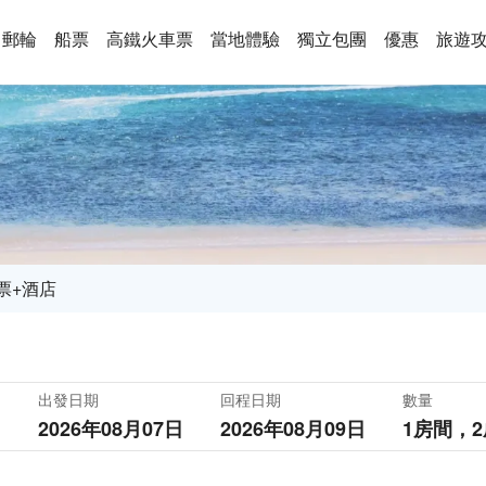
郵輪
船票
高鐵火車票
當地體驗
獨立包團
優惠
旅遊
票+酒店
出發日期
回程日期
數量
2026年08月07日
2026年08月09日
1房間，
2