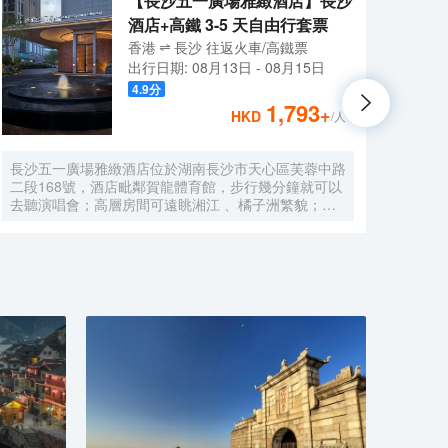
【長沙五一廣場雅緻酒店】長沙
酒店+高鐵 3-5 天自由行套票
香港
長沙
往返
火車/高鐵票
出行日期:
08月13日
-
08月15日
4.9
分
1,793
+
HKD
/人
長沙五一廣場雅緻酒店位於湖南長沙市天心區芙蓉中路
酒店
二段168號，酒店毗鄰賀龍體育館，步行幾分鐘就可以
適的
去聽演唱會；高層房間可遠眺湘江 、橘子洲繁貌；酒
洲頭”
店在設計上融入了天心閣長沙古城牆相關文化元素，也
可打
在服務上追求星級體驗標準，力求為客人提供獨特的住
蒲鄰
宿體驗，擁有多功能宴會廳、餐廳、會議室及健身房，
建築
帶給您視覺、味覺及和運動的雙重享受。酒店設施設備
齊全 ，各類房間面積40㎡以上，城市美景盡收眼底 。
小奢於居，大奢於心，以形 、 味 、 聲的立體構建傳
遞養生智慧 ， 這就是雅緻品牌酒店的東方生活哲學，
更為每一個在城市中漂泊奔忙的心靈 ， 營造尊貴、養
心生活空間 ， 為客人提供大隱於市的度假體驗。