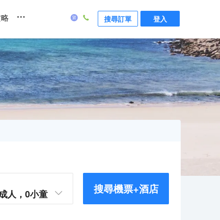
...
攻略
搜尋訂單
登入
搜尋機票+酒店
成人，
0
小童