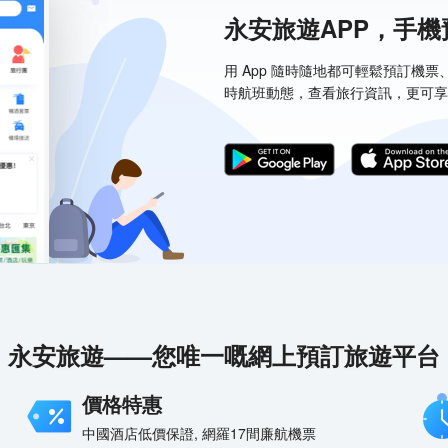
永安旅遊APP，手
用 App 隨時隨地都可輕鬆預訂機
時航班動態，查看旅行資訊，更可享
永安旅遊——您唯一嘅網上預訂旅遊平台
價格特惠
中國酒店低價保證, 網羅17間廉航機票