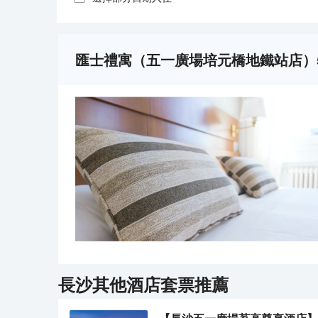
匯士禮寓（五一廣場培元橋地鐵站店）
長沙
其他酒店套票推薦