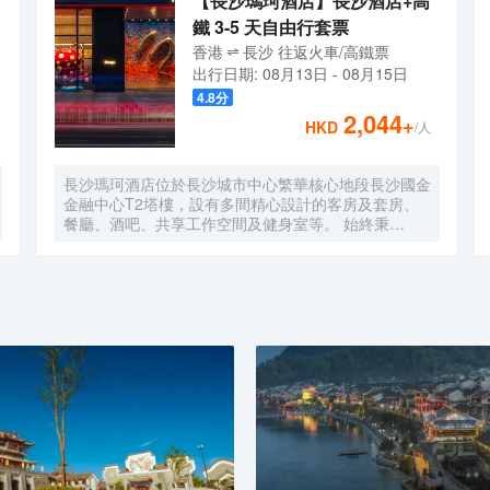
【長沙瑪珂酒店】長沙酒店+高
鐵 3-5 天自由行套票
香港
長沙
往返
火車/高鐵票
出行日期:
08月13日
-
08月15日
4.8
分
2,044
+
HKD
/人
長沙瑪珂酒店位於長沙城市中心繁華核心地段長沙國金
金融中心T2塔樓，設有多間精心設計的客房及套房、
餐廳、酒吧、共享工作空間及健身室等。 始終秉
承“Only better is better”的品牌理念，以“與藝術的驚喜
碰撞”為核心，為賓客悉心打造別出心裁的藝術及文化
體驗、美酒佳餚、流行和潮流音樂節目，以及圍繞身心
健康主題的活動等。 旨在以超乎預期的服務與驚喜激
發賓客的活力及靈感,致力於為旅客們打造各類別具一
格且充滿創造力的創格體驗。