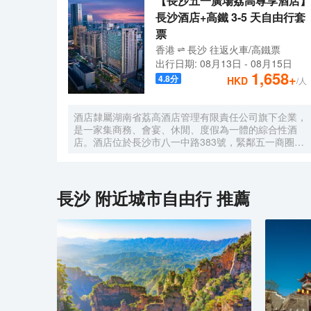
【長沙五一廣場荔高尊享酒店】
長沙酒店+高鐵 3-5 天自由行套
票
香港
長沙
往返
火車/高鐵票
出行日期:
08月13日
-
08月15日
1,658
+
4.8
分
HKD
/人
酒店隸屬湖南省荔高酒店管理有限責任公司旗下企業，
是一家集商務、會宴、休閒、度假為一體的綜合性酒
店。酒店位於長沙市八一中路383號，緊鄰五一商圈，
毗鄰中共湖南省委、省軍區、省司法廳、省公安廳等省
直機關單位；長沙博物館、嗦粉一條街、橘子洲頭等名
勝景點近在咫尺；酒店距離火車站僅5分鐘車程、機場
20分鐘車程、迎賓路口地鐵站3分鐘路程，交通四通八
長沙
附近城市自由行 推薦
達。經過十餘年的沉澱，酒店於2021年重裝升級、整
裝出發，精心打造出224間不同房型温馨舒適客房、1
個豪華典雅宴會廳、3個不同規模會議室及8個風格突
出的豪華包廂，以全新面貌、全新姿態迎戰市場，成為
人們商務活動、朋友聚會、家庭度假之地。2021年，
酒店成功被評定為政府採購定點酒店。酒店以打造“城
市的靜謐，家中的舒適”為己任，致力於展現“寧靜、舒
適、高效、現代”的健康都市主題，為旅途人在他鄉打
造另一個“家”。我們竭誠恭候您的光臨！