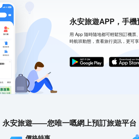
永安旅遊APP，手
用 App 隨時隨地都可輕鬆預訂機
時航班動態，查看旅行資訊，更可享
永安旅遊——您唯一嘅網上預訂旅遊平台
價格特惠