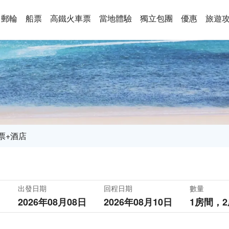
郵輪
船票
高鐵火車票
當地體驗
獨立包團
優惠
旅遊
票+酒店
出發日期
回程日期
數量
2026年08月08日
2026年08月10日
1房間，
2