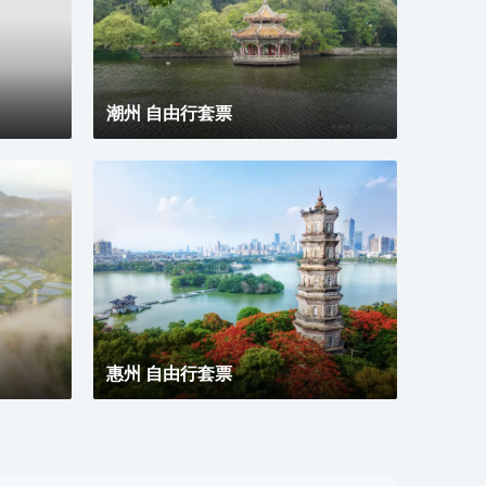
感單
鍛鍊
式公
合現
宿、
潮州 自由行套票
惠州 自由行套票