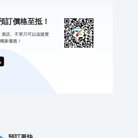
機預訂價格至抵！
票、酒店、不單只可以追蹤實
獨家優惠！
預訂更快