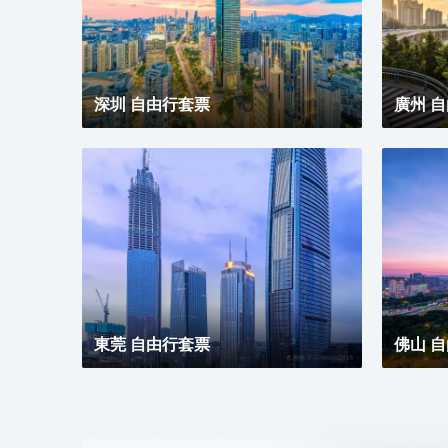
一朵玫瑰花，玫瑰花語源自古希臘神話，象徵真摯的情
誼，無論何時何地，在麗怡酒店，您都可以一如既往地
體驗到真誠、貼心的服務，精心優選品質體驗讓您感到
賓至如歸，我們致力讓每一位賓客感到愉悅欣喜與備受
關懷，用心意讓您更“心怡”。
深圳 自由行套票
廣州 
東莞 自由行套票
佛山 