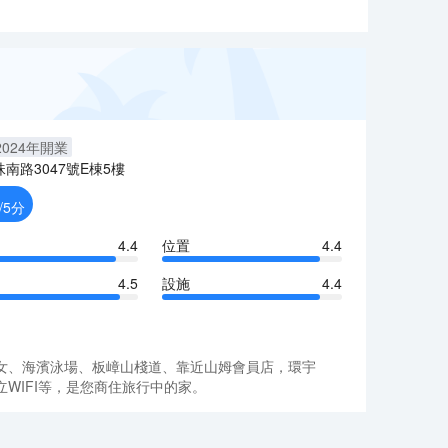
2024
年開業
珠南路3047號E棟5樓
/5分
4.4
位置
4.4
4.5
設施
4.4
女、海濱泳場、板嶂山棧道、靠近山姆會員店，環宇
WIFI等，是您商住旅行中的家。