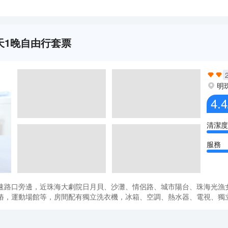
天1晚自由行套票
明
4.4
清潔度
服務
速路口旁邊，近珠海大劇院日月貝、沙灘、情侶路、城市陽台、珠海光漁
，運動場館等，房間配有獨立洗衣機，冰箱、空調、熱水器、電視、獨立