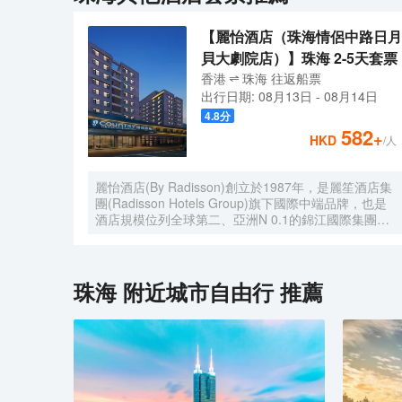
【麗怡酒店（珠海情侶中路日月
貝大劇院店）】珠海 2-5天套票
香港
珠海
往返
船票
出行日期:
08月13日
-
08月14日
4.8
分
582
+
HKD
/人
麗怡酒店(By Radisson)創立於1987年，是麗笙酒店集
團(Radisson Hotels Group)旗下國際中端品牌，也是
酒店規模位列全球第二、亞洲N 0.1的錦江國際集團旗
下多元品牌之一。麗怡酒店在全球有600多家門店，是
麗笙酒店集團旗下門店數量TOP 1的品牌。 麗怡酒店
珠海情侶路日月貝大劇院店地處珠海市繁華地帶，毗鄰
情侶路，日月貝，珠海市政府等商圈，距離珠海站，明
珠海
附近城市自由行 推薦
珠站打車約20分鐘，周邊永旺超市，揚名廣場，購物
中心，美食購物，一應俱全， 麗怡酒店提供乾淨的住
宿環境和舒適温馨多種房型，滿足您的不同需求，大堂
設置了歡迎角、休閒區，店內WIFI公共區域全覆蓋且
配套設施齊全，設有餐廳、洗衣房及健身房(24小時服
務)等，是您商務、旅遊、會展、休閒的理想選擇
WELCOME HOME心怡之所。 麗怡酒店的標誌造型是