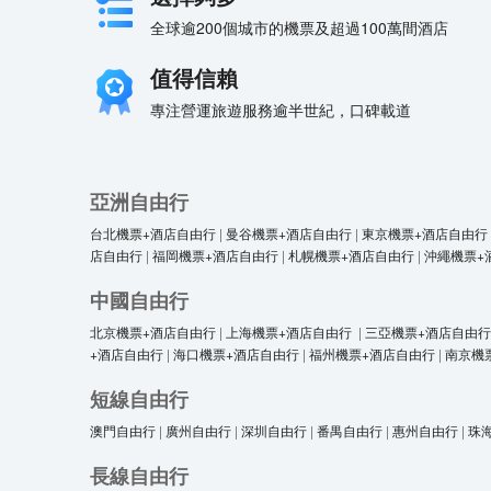
全球逾200個城市的機票及超過100萬間酒店
值得信賴
專注營運旅遊服務逾半世紀，口碑載道
亞洲自由行
台北機票+酒店自由行
|
曼谷機票+酒店自由行
|
東京機票+酒店自由行
店自由行
|
福岡機票+酒店自由行
|
札幌機票+酒店自由行
|
沖繩機票+
中國自由行
北京機票+酒店自由行
|
上海機票+酒店自由行
|
三亞機票+酒店自由行
+酒店自由行
|
海口機票+酒店自由行
|
福州機票+酒店自由行
|
南京機
短線自由行
澳門自由行
|
廣州自由行
|
深圳自由行
|
番禺自由行
|
惠州自由行
|
珠
長線自由行