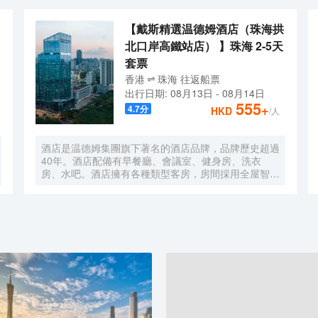
【戴斯精選温德姆酒店（珠海拱
北口岸高鐵站店） 】珠海 2-5天
套票
香港
珠海
往返
船票
出行日期:
08月13日
-
08月14日
555
+
4.7
分
HKD
/人
酒店是温德姆集團旗下著名的酒店品牌，品牌歷史超過
40年。酒店配備有早餐廳、會議室、健身房、洗衣
房、水吧。酒店擁有各種類型客房，房間採用全屋智能
語音控制系統、智能馬桶，科技感十足。酒店地理位置
優越，位於市中心區域繁華路段，距離拱北口岸，珠海
高鐵站只需5分鐘車程。如果您有時間放鬆休息，可以
去長隆海洋王國遊玩，情侶路海邊漫步，緊鄰夏灣夜
市，無論您是商務出差還是遊玩，都是您不二之選，戴
斯精選温德姆酒店歡迎您的到來！