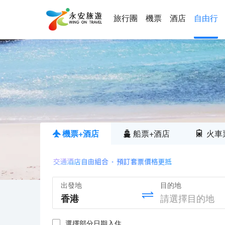
旅行團
機票
酒店
自由行
機票+酒店
船票+酒店
火車
出發地
目的地
選擇部分日期入住