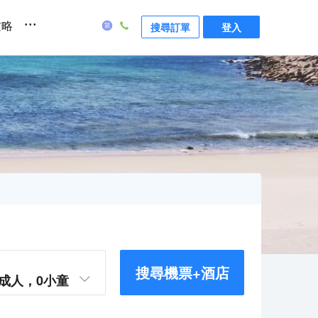
...
攻略
搜尋訂單
登入
搜尋機票+酒店
成人，
0
小童