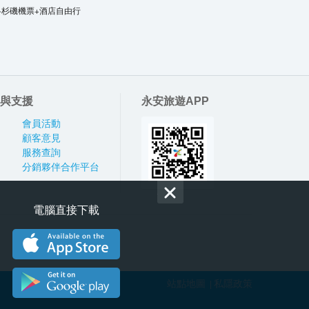
洛杉磯機票+酒店自由行
與支援
永安旅遊APP
會員活動
顧客意見
服務查詢
分銷夥伴合作平台
電腦直接下載
站點地圖
私隱政策
|