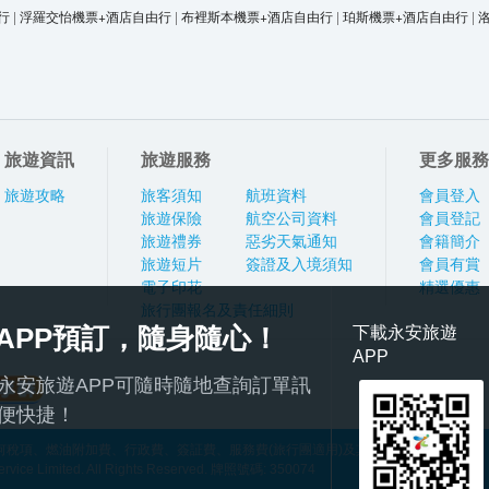
行
|
浮羅交怡機票+酒店自由行
|
布裡斯本機票+酒店自由行
|
珀斯機票+酒店自由行
|
旅遊資訊
旅遊服務
更多服務
旅遊攻略
旅客須知
航班資料
會員登入
旅遊保險
航空公司資料
會員登記
旅遊禮券
惡劣天氣通知
會籍簡介
旅遊短片
簽證及入境須知
會員有賞
電子印花
精選優惠
旅行團報名及責任細則
APP預訂，隨身隨心！
下載永安旅遊
APP
永安旅遊APP可隨時隨地查詢訂單訊
便快捷！
稅項、燃油附加費、行政費、簽証費、服務費(旅行團適用)及其他應繳費用
ce Limited. All Rights Reserved. 牌照號碼: 350074