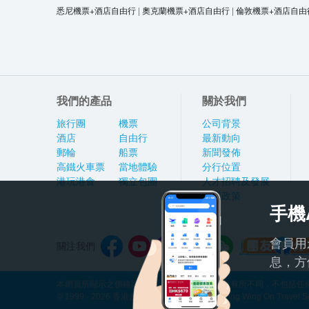
悉尼機票+酒店自由行
|
奧克蘭機票+酒店自由行
|
倫敦機票+酒店自由
我們的產品
關於我們
旅行團
機票
公司背景
酒店
自由行
最新動向
郵輪
船票
新聞發佈
高鐵火車票
當地體驗
分行位置
港玩港食
獨立包團
人才招聘及發展
私隱政策
手機
會員用
關注我們
息，方
本網頁所顯示之價格因應產品種類及出發日期而有所不同，不包括任何
© 1999 - 2026 香港永安旅遊有限公司 Hong Kong Wing On Travel Servi