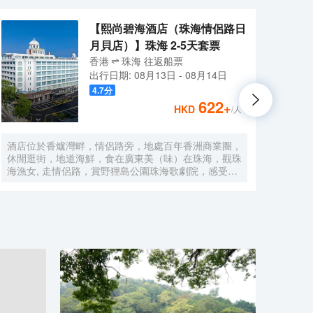
【熙尚碧海酒店（珠海情侶路日
月貝店）】珠海 2-5天套票
香港
珠海
往返
船票
出行日期:
08月13日
-
08月14日
4.7
分
622
+
HKD
/人
酒店位於香爐灣畔，情侶路旁，地處百年香洲商業圈，
鉑頓國
休閒逛街，地道海鮮，食在廣東美（味）在珠海，觀珠
香洲
海漁女, 走情侶路，賞野狸島公園珠海歌劇院，感受自
15分
然與現代結合的海畔生活，甚為便利，酒店配以近百個
鐘，
車位，方便省心。 酒店直線100米，擁抱香爐灣沙灘，
方便
海與您的約定。酒店右側600米，城市地標一一珠海漁
套。
女，城市陽台。左側600米珠海歌劇院（日月貝），距
健身
離港珠澳大橋12分鐘。拱北、青茂口岸20分鐘。酒店
能輕
前後50米公交線路覆蓋全珠海。 酒店傾力打造“寬敞高
所有客
雅空間”優質床品衞浴，完備設施服務，為您提供優質
能夠
的住宿服務 酒店中央空調冷暖可調，特色落地窗直觀
每天
海景和海霞公園，欣賞東方海上日出，港珠澳大橋。中
種本
西結合的自助早餐，配以廣東特色，一天的愉快從豐富
都配
營養的早餐開始。
物。