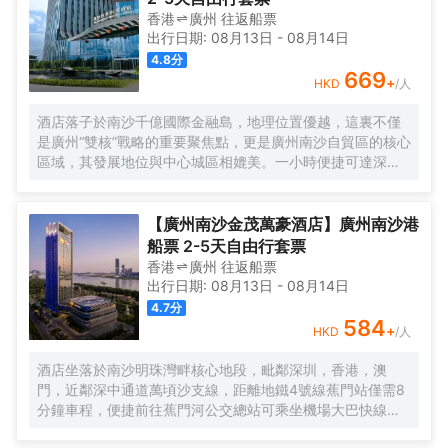
香港
廣州
往返
船票
出行日期:
08月13日
-
08月14日
4.8
分
669
+
HKD
/人
酒店落子於南沙千億國際金融島，地理位置優越，這裏不僅
是廣州“雙核”戰略的重要聚焦點，更是廣州南沙自貿區的核心
區域，其發展地位與中心城區相媲美。一小時便捷可達深
圳、香港、澳門等國內主要城市。 酒店的設計匠心獨運，融
入中式古典美學。飄檐承襲古典起翹之韻，整體造型俯瞰如
字母“A”，既展中國氣派，又含西式願景——Amazing（令人
【廣州南沙金茂萬豪酒店】廣州南沙港
驚歎），Astonishing（令人震撼），隱含着酒店將成為南沙
船票 2-5天自由行套票
乃至全球矚目的中式美學新地標的美好期許。 酒店作為南沙
香港
廣州
往返
船票
國際會展中心綜合體重要組成部分，以“木棉花開，鴻翔海
出行日期:
08月13日
-
08月14日
絲”之設計理念，以大灣區金融新地標之姿態，締造南沙“立足
4.7
分
灣區、協同港澳、面向世界”的實踐範本。
584
+
HKD
/人
酒店坐落於南沙明珠灣畔核心地段，毗鄰深圳，香港，澳
門，近鄰深中通道萬頃沙支線，距離地鐵4號線蕉門站僅需8
分鐘車程，便捷前往蕉門河公交總站可乘坐機場大巴快線或
深中跨市公交等，快速連接大灣區核心商圈，距離深圳國際