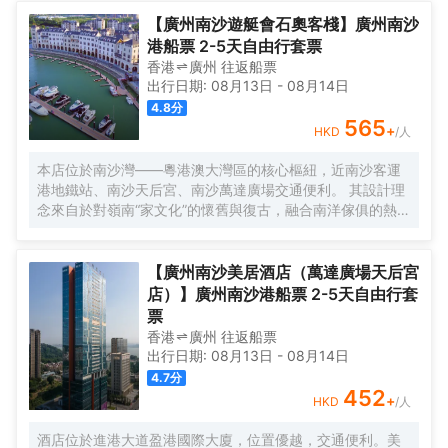
寶安機場僅需50分鐘車程。店內提供小馬智行無人駕駛體驗
券，可輕鬆前往南沙天后宮、南沙濕地公園、廣汽科技館及
【廣州南沙遊艇會石奧客棧】廣州南沙
環宇城購物中心等。 酒店共有261間以海洋為設計靈感的客
港船票 2-5天自由行套票
房及套房，詮釋現代經典與優雅，滿足休閒賓客對在地文化
香港
廣州
往返
船票
的探索與體驗。配備粵式風味的林苑中餐廳、中西結合的漁
出行日期:
08月13日
-
08月14日
人碼頭全日餐廳以及”雙重身份”的薄荷酒吧，體驗創新融合的
4.8
分
珍饈美饌。酒店擁有馬丁叔叔的農場，小朋友們可盡情與小
565
+
HKD
/人
動物們互動亦或參與馬丁叔叔課堂，共度愉快的親子時光。
同時，酒店擁有1,600平方米的宴會及會議場地以及寬敞的戶
本店位於南沙灣——粵港澳大灣區的核心樞紐，近南沙客運
外草坪，可滿足不同的會議及宴會需求，無論商務出行亦或
港地鐵站、南沙天后宮、南沙萬達廣場交通便利。 其設計理
休閒旅遊期待與您共赴南沙，遇見另一種可能。
念來自於對嶺南“家文化”的懷舊與復古，融合南洋傢俱的熱情
奔放精髓，是一家現代海上絲綢之路上讓各路賓客品味嶺南
與南洋風情的輕鬆茶室精品酒店，在經典家居與裝潢中重逢
嶺南文化的歸屬感。 客棧共五層，一層為大堂及茶室，二至
【廣州南沙美居酒店（萬達廣場天后宮
五層為客房，寬敞、舒適、風格各異的客房眾多；供賓客休
店）】廣州南沙港船票 2-5天自由行套
閒暢談的石奧茶室，主要提供早餐、茶點、飲品、簡餐等服
票
務；同時亦與中國大陸獲得“五金錨”獎的南沙遊艇會提供宴
香港
廣州
往返
船票
會/婚宴/會議、中西式餐飲、遊艇觀光/租賃、帆船租賃/體
出行日期:
08月13日
-
08月14日
驗、遊艇帆船駕證考取等不同種服務功能，打造出一種特色
4.7
分
的休閒度假空間。
452
+
HKD
/人
酒店位於進港大道盈港國際大廈，位置優越，交通便利。美