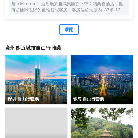
居（Mercure）酒店屬於雅高集團旗下中高端商務酒店，擁
有超開闊視野的優雅智能客房。客房位於大廈內137米-165
米，南沙郵輪母港、虎門大橋、遊艇會、高爾夫球場盡收眼
底。由國際著名設計師周光明先生傾力打造的莫蘭迪色系風
格客房，簡約唯美又精緻典雅，是商務人士出差首善之選。
展開
酒店客房內配有恒温恒壓淋浴、全交換新風系統，高級自動
智能馬桶及科勒浴缸，AI客控系統給您帶來全新的入住體
驗。酒店全體工作人員攜人工智能機器人小美在“Make A
廣州
附近城市自由行 推薦
Day A Better Day”的理念下靜候您的光臨。
深圳 自由行套票
珠海 自由行套票