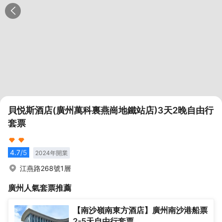
貝悦斯酒店(廣州萬科裏燕崗地鐵站店)3天2晚自由行
套票
4.7
/5
2024
年開業
江燕路268號1層
廣州
人氣套票推薦
【南沙嶺南東方酒店】廣州南沙港船票
2-5天自由行套票