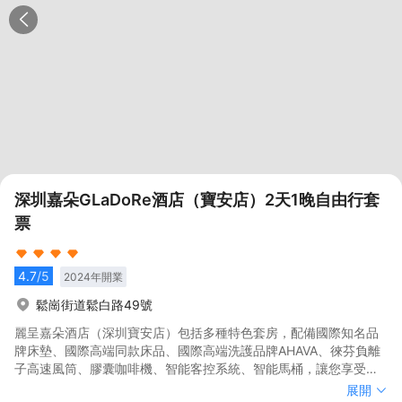
深圳嘉朵GLaDoRe酒店（寶安店）2天1晚自由行套
票
4.7
/5
2024
年開業
鬆崗街道鬆白路49號
麗呈嘉朵酒店（深圳寶安店）包括多種特色套房，配備國際知名品
牌床墊、國際高端同款床品、國際高端洗護品牌AHAVA、徠芬負離
子高速風筒、膠囊咖啡機、智能客控系統、智能馬桶，讓您享受到
高定旅居生活。 麗呈嘉朵酒店（深圳寶安店）踞守深圳與東莞的門
麗呈嘉朵酒店（深圳寶安店）包括多種特色套房，配備國際知名品
展開