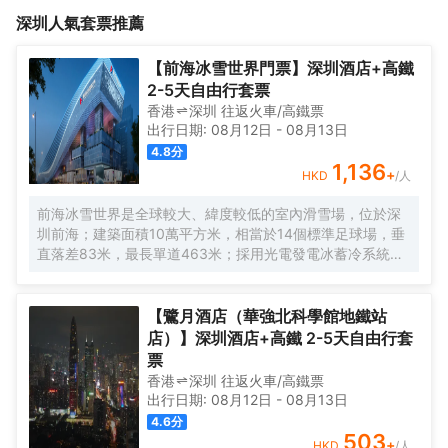
戶，緊鄰廣深公路，毗鄰鬆崗汽車站，30分鐘速達深圳國際T3機
牌床墊、國際高端同款床品、國際高端洗護品牌AHAVA、徠芬負離
深圳
人氣套票推薦
場、深圳國際會展中心。 居停於此，還可暢達東莞、中山、佛山、
子高速風筒、膠囊咖啡機、智能客控系統、智能馬桶，讓您享受到
廣州等地，出行便利。同時，與百佳華、兆禾裏等多個購物中心一
高定旅居生活。 麗呈嘉朵酒店（深圳寶安店）踞守深圳與東莞的門
街之隔，周邊麒麟山、花果山、東風公園等多個公園環繞，出門即
戶，緊鄰廣深公路，毗鄰鬆崗汽車站，30分鐘速達深圳國際T3機
【前海冰雪世界門票】深圳酒店+高鐵
享繁華與嫻靜，是商務出行、休閒旅居的理想之地！ 麗呈嘉朵酒店
場、深圳國際會展中心。 居停於此，還可暢達東莞、中山、佛山、
2-5天自由行套票
（深圳寶安店），以鵬城印象為靈感，提取獨有的城市韻律，憑藉
廣州等地，出行便利。同時，與百佳華、兆禾裏等多個購物中心一
香港
深圳
往返
火車/高鐵票
質感豐富的石材、挺括利落的金屬線條、柔和細膩的場景燈光，將
街之隔，周邊麒麟山、花果山、東風公園等多個公園環繞，出門即
出行日期:
08月12日
-
08月13日
深圳的時尚氣質、潮流風範融入建築肌理中，用活力橙點綴高定冷
享繁華與嫻靜，是商務出行、休閒旅居的理想之地！ 麗呈嘉朵酒店
4.8
分
色調，營造出輕奢格調、現代美學的嘉朵1+N旅居氛圍。
（深圳寶安店），以鵬城印象為靈感，提取獨有的城市韻律，憑藉
1,136
+
HKD
/人
質感豐富的石材、挺括利落的金屬線條、柔和細膩的場景燈光，將
深圳的時尚氣質、潮流風範融入建築肌理中，用活力橙點綴高定冷
前海冰雪世界是全球較大、緯度較低的室內滑雪場，位於深
色調，營造出輕奢格調、現代美學的嘉朵1+N旅居氛圍。
圳前海；建築面積10萬平方米，相當於14個標準足球場，垂
直落差83米，最長單道463米‌；採用光電發電冰蓄冷系統，
減少43%碳排放，鋼結構用量達4.7萬噸‌；全年維持-6℃，
配備5條專業滑道（總長1569公尺），可承辦國際滑雪賽
事‌。
【鷺月酒店（華強北科學館地鐵站
店）】深圳酒店+高鐵 2-5天自由行套
票
香港
深圳
往返
火車/高鐵票
出行日期:
08月12日
-
08月13日
4.6
分
503
+
HKD
/人