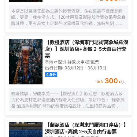
本店是以巨幕電影為主題的輕奢酒店。住在這裏不僅僅是睡
眠，更是一種生活方式。120寸巨幕及影院般音響效果帶您身
臨其境，更有為女士定製的吹風機及化粧鏡，無時無刻，呈
現精彩。
【歡橙酒店（深圳東門老街萬象城羅湖
店）】深圳酒店+高鐵 2-5天自由行套
票
香港
深圳
往返
火車/高鐵票
出行日期:
08月12日
-
08月13日
4.5
分
300
+
HKD
/人
輕奢體驗，智能享受——【歡橙酒店】歡迎您！歡橙酒店致
力於為您打造舒適便捷的輕奢入住體驗。酒店特色：-輕奢風
格:酒店採用簡約時尚的輕奢風格設計，注重細節與品質，為
您營造舒適優雅的居住環境。-智能體驗:房間配備小度智能系
統，語音控制燈光、空調、電視等設備，解放雙手，盡享科
技帶來的便捷。-舒適享受:24小時熱水即開即熱，無需等
【蘭歐酒店（深圳東門羅湖口岸店）】
待，為您洗去一身疲憊。-影音娛樂:部分房間配備高清投影
深圳酒店+高鐵 2-5天自由行套票
儀，打造私人影院，享受震撼視聽盛宴。-貼心服務:酒店設有