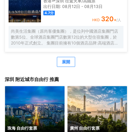
香港
深圳
往返
火車/高鐵票
洗衣房，並提供烘乾服務，解決您的洗衣煩惱，讓旅途更加
出行日期:
08月12日
-
08月13日
輕鬆自在。歡橙酒店是您商務出行、休閒度假的理想之選。
4.7
分
期待您的光臨！温馨提示，圖片僅供參考，無法涵蓋所有房
320
+
HKD
/人
型，詳細的實物照片請諮詢酒店。
尚美生活集團（原尚客優集團），是位列中國酒店集團門店
數第5位、全球酒店集團門店數第12位的大型住宿集團，於
2010年正式創立。 集團目前擁有10個酒店品牌:高端酒店品
牌萬際、假日美地，中高端酒店蘭歐，中檔酒店尚客優品，
經濟型酒店尚客優、駿怡、A&A Room、橙客，以及民宿品
牌花美時、公寓品牌LIPPO公社。尚美生活旗下酒店超過
展開
3500家（含在營店和籌建店），現已覆蓋全國31個省293座
城市，會員數量超4000萬。 作為國內創客精神的住宿集
團，尚美生活憑藉創新的商業模式、強大的品牌優勢和專業
深圳
附近城市自由行 推薦
的服務支持，攜手消費者、業主以及合作伙伴，共建、共
創、共享大住宿共同體。未來，集團將不斷探索住宿業與互
聯網的結合、與新生活方式的結合，致力於成為全球領先的
生活服務連鎖平台，引領新尚美好生活。
珠海 自由行套票
廣州 自由行套票