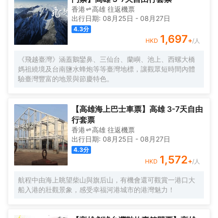
香港
高雄
往返
機票
出行日期:
08月25日
-
08月27日
4.3
分
1,697
+
HKD
/人
《飛越臺灣》涵蓋鵝鑾鼻、三仙台、蘭嶼、池上、西螺大橋
媽祖繞境及台南鹽水蜂炮等等臺灣地標，讓觀眾短時間內體
驗臺灣豐富的地景與節慶特色。
【高雄海上巴士車票】高雄 3-7天自由
行套票
香港
高雄
往返
機票
出行日期:
08月25日
-
08月27日
4.3
分
1,572
+
HKD
/人
航程中由海上眺望柴山與旗后山，有機會還可觀賞一港口大
船入港的壯觀景象，感受幸福河港城市的港灣魅力！