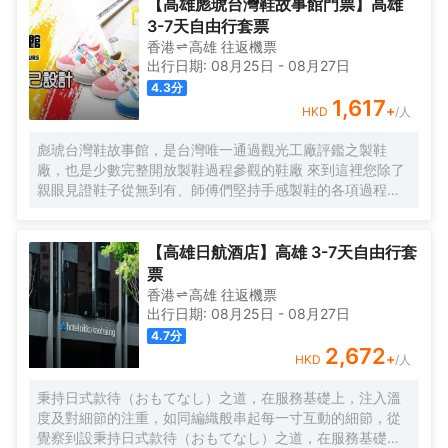
【高雄彪琥台灣鞋故事館門票】高雄
3-7天自由行套票
香港
高雄
往返
機票
出行日期:
08月25日
-
08月27日
4.3
分
1,617
+
HKD
/人
彪琥台灣鞋故事館，是台灣唯一通過觀光工廠評鑑之製鞋
廠，也是少數完整開放製鞋過程參觀的鞋廠 來到這裡您除了
親眼見證鞋子從無到有、師傅們堅持手感製鞋的各項過程
外，還可透過足與健康的分享了解自己的足下秘密
【高雄日航酒店】高雄 3-7天自由行套
票
香港
高雄
往返
機票
出行日期:
08月25日
-
08月27日
4.7
分
2,672
+
HKD
/人
秉持日式款待（おもてなし）之道，在服務基礎上，注入溫
度及對細節的注重，如同編織般串起每一寸互動的細節，從
覺察到設秉持日式款待（おもてなし）之道，在服務基礎