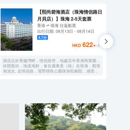
【熙尚碧海酒店（珠海情侶路日
月貝店）】珠海 2-5天套票
香港
珠海
往返
船票
出行日期:
08月13日
-
08月14日
4.7
分
622
+
HKD
/人
酒店位於香爐灣畔，情侶路旁，地處百年香洲商業圈，
鉑頓國
休閒逛街，地道海鮮，食在廣東美（味）在珠海，觀珠
香洲
海漁女, 走情侶路，賞野狸島公園珠海歌劇院，感受自
15分
然與現代結合的海畔生活，甚為便利，酒店配以近百個
鐘，
車位，方便省心。 酒店直線100米，擁抱香爐灣沙灘，
方便
海與您的約定。酒店右側600米，城市地標一一珠海漁
套。
女，城市陽台。左側600米珠海歌劇院（日月貝），距
健身
離港珠澳大橋12分鐘。拱北、青茂口岸20分鐘。酒店
能輕
前後50米公交線路覆蓋全珠海。 酒店傾力打造“寬敞高
所有客
雅空間”優質床品衞浴，完備設施服務，為您提供優質
能夠
的住宿服務 酒店中央空調冷暖可調，特色落地窗直觀
每天
海景和海霞公園，欣賞東方海上日出，港珠澳大橋。中
種本
西結合的自助早餐，配以廣東特色，一天的愉快從豐富
都配
營養的早餐開始。
物。