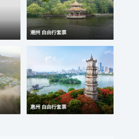
感單
鍛鍊
式公
合現
宿、
潮州 自由行套票
惠州 自由行套票