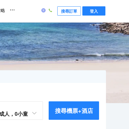
...
攻略
搜尋訂單
登入
搜尋機票+酒店
成人，
0
小童