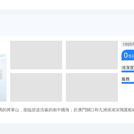
1995
0
/5
清潔度
服務
滴的將軍山，面臨碧波浩淼的南中國海；距澳門關口和九洲港港深飛翼船