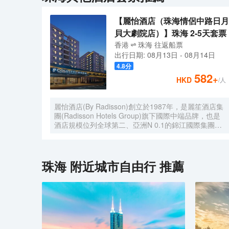
【麗怡酒店（珠海情侶中路日月
貝大劇院店）】珠海 2-5天套票
香港
珠海
往返
船票
出行日期:
08月13日
-
08月14日
4.8
分
582
+
HKD
/人
麗怡酒店(By Radisson)創立於1987年，是麗笙酒店集
團(Radisson Hotels Group)旗下國際中端品牌，也是
酒店規模位列全球第二、亞洲N 0.1的錦江國際集團旗
下多元品牌之一。麗怡酒店在全球有600多家門店，是
麗笙酒店集團旗下門店數量TOP 1的品牌。 麗怡酒店
珠海情侶路日月貝大劇院店地處珠海市繁華地帶，毗鄰
情侶路，日月貝，珠海市政府等商圈，距離珠海站，明
珠海
附近城市自由行 推薦
珠站打車約20分鐘，周邊永旺超市，揚名廣場，購物
中心，美食購物，一應俱全， 麗怡酒店提供乾淨的住
宿環境和舒適温馨多種房型，滿足您的不同需求，大堂
設置了歡迎角、休閒區，店內WIFI公共區域全覆蓋且
配套設施齊全，設有餐廳、洗衣房及健身房(24小時服
務)等，是您商務、旅遊、會展、休閒的理想選擇
WELCOME HOME心怡之所。 麗怡酒店的標誌造型是