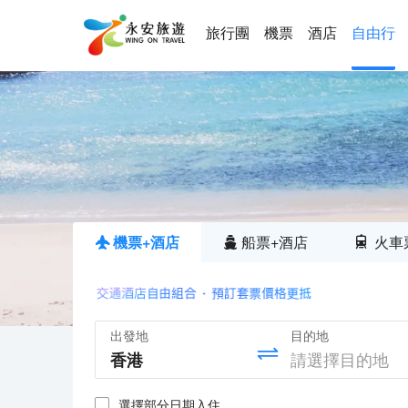
旅行團
機票
酒店
自由行
機票+酒店
船票+酒店
火車
出發地
目的地
選擇部分日期入住