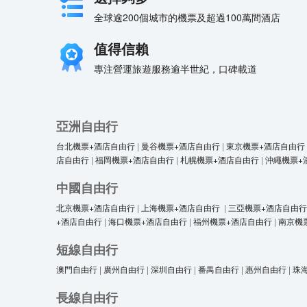
全球逾200個城市的機票及超過100萬間酒店
值得信賴
專注營運旅遊服務逾半世紀，口碑載道
亞洲自由行
台北機票+酒店自由行
|
曼谷機票+酒店自由行
|
東京機票+酒店自由行
店自由行
|
福岡機票+酒店自由行
|
札幌機票+酒店自由行
|
沖繩機票+
中國自由行
北京機票+酒店自由行
|
上海機票+酒店自由行
|
三亞機票+酒店自由行
+酒店自由行
|
海口機票+酒店自由行
|
福州機票+酒店自由行
|
南京機
短線自由行
澳門自由行
|
廣州自由行
|
深圳自由行
|
番禺自由行
|
惠州自由行
|
珠
長線自由行