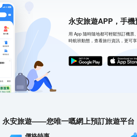
永安旅遊APP，手
用 App 隨時隨地都可輕鬆預訂機
時航班動態，查看旅行資訊，更可享
永安旅遊——您唯一嘅網上預訂旅遊平台
價格特惠