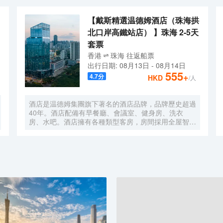
【戴斯精選温德姆酒店（珠海拱
北口岸高鐵站店） 】珠海 2-5天
套票
香港
珠海
往返
船票
出行日期:
08月13日
-
08月14日
555
+
4.7
分
HKD
/人
酒店是温德姆集團旗下著名的酒店品牌，品牌歷史超過
40年。酒店配備有早餐廳、會議室、健身房、洗衣
房、水吧。酒店擁有各種類型客房，房間採用全屋智能
語音控制系統、智能馬桶，科技感十足。酒店地理位置
優越，位於市中心區域繁華路段，距離拱北口岸，珠海
高鐵站只需5分鐘車程。如果您有時間放鬆休息，可以
去長隆海洋王國遊玩，情侶路海邊漫步，緊鄰夏灣夜
市，無論您是商務出差還是遊玩，都是您不二之選，戴
斯精選温德姆酒店歡迎您的到來！