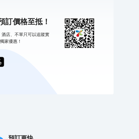
機預訂價格至抵！
票、酒店、不單只可以追蹤實
獨家優惠！
預訂更快