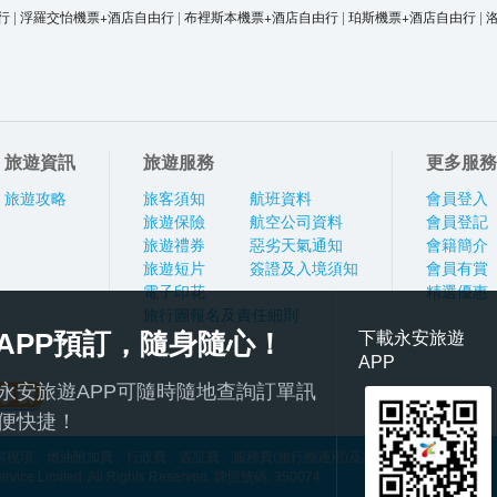
行
|
浮羅交怡機票+酒店自由行
|
布裡斯本機票+酒店自由行
|
珀斯機票+酒店自由行
|
旅遊資訊
旅遊服務
更多服務
旅遊攻略
旅客須知
航班資料
會員登入
旅遊保險
航空公司資料
會員登記
旅遊禮券
惡劣天氣通知
會籍簡介
旅遊短片
簽證及入境須知
會員有賞
電子印花
精選優惠
旅行團報名及責任細則
APP預訂，隨身隨心！
下載永安旅遊
APP
永安旅遊APP可隨時隨地查詢訂單訊
便快捷！
稅項、燃油附加費、行政費、簽証費、服務費(旅行團適用)及其他應繳費用
ce Limited. All Rights Reserved. 牌照號碼: 350074