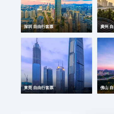
一朵玫瑰花，玫瑰花語源自古希臘神話，象徵真摯的情
誼，無論何時何地，在麗怡酒店，您都可以一如既往地
體驗到真誠、貼心的服務，精心優選品質體驗讓您感到
賓至如歸，我們致力讓每一位賓客感到愉悅欣喜與備受
關懷，用心意讓您更“心怡”。
深圳 自由行套票
廣州 
東莞 自由行套票
佛山 