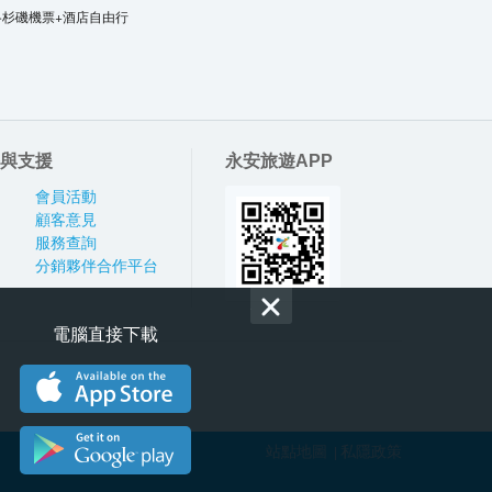
洛杉磯機票+酒店自由行
與支援
永安旅遊APP
會員活動
顧客意見
服務查詢
分銷夥伴合作平台
電腦直接下載
站點地圖
私隱政策
|