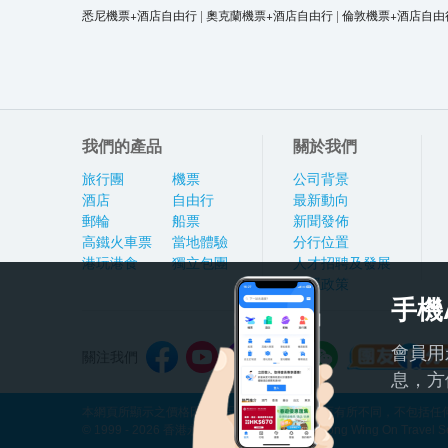
悉尼機票+酒店自由行
|
奧克蘭機票+酒店自由行
|
倫敦機票+酒店自由
我們的產品
關於我們
旅行團
機票
公司背景
酒店
自由行
最新動向
郵輪
船票
新聞發佈
高鐵火車票
當地體驗
分行位置
港玩港食
獨立包團
人才招聘及發展
私隱政策
手機
會員用
關注我們
息，方
本網頁所顯示之價格因應產品種類及出發日期而有所不同，不包括任何
© 1999 - 2026 香港永安旅遊有限公司 Hong Kong Wing On Travel Servi