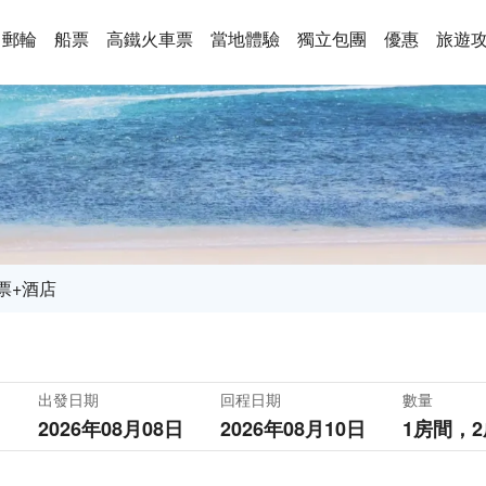
郵輪
船票
高鐵火車票
當地體驗
獨立包團
優惠
旅遊
票+酒店
出發日期
回程日期
數量
2026年08月08日
2026年08月10日
1房間，
2