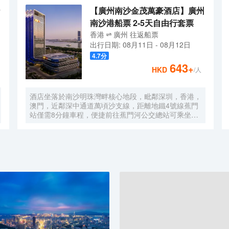
【廣州南沙金茂萬豪酒店】廣州
南沙港船票 2-5天自由行套票
香港
廣州
往返
船票
出行日期:
08月11日
-
08月12日
4.7
分
643
+
HKD
/人
酒店坐落於南沙明珠灣畔核心地段，毗鄰深圳，香港，
澳門，近鄰深中通道萬頃沙支線，距離地鐵4號線蕉門
站僅需8分鐘車程，便捷前往蕉門河公交總站可乘坐機
場大巴快線或深中跨市公交等，快速連接大灣區核心商
圈，距離深圳國際寶安機場僅需50分鐘車程。店內提
供小馬智行無人駕駛體驗券，可輕鬆前往南沙天后宮、
南沙濕地公園、廣汽科技館及環宇城購物中心等。 酒
店共有261間以海洋為設計靈感的客房及套房，詮釋現
代經典與優雅，滿足休閒賓客對在地文化的探索與體
驗。配備粵式風味的林苑中餐廳、中西結合的漁人碼頭
全日餐廳以及”雙重身份”的薄荷酒吧，體驗創新融合的
珍饈美饌。酒店擁有馬丁叔叔的農場，小朋友們可盡情
與小動物們互動亦或參與馬丁叔叔課堂，共度愉快的親
子時光。同時，酒店擁有1,600平方米的宴會及會議場
地以及寬敞的戶外草坪，可滿足不同的會議及宴會需