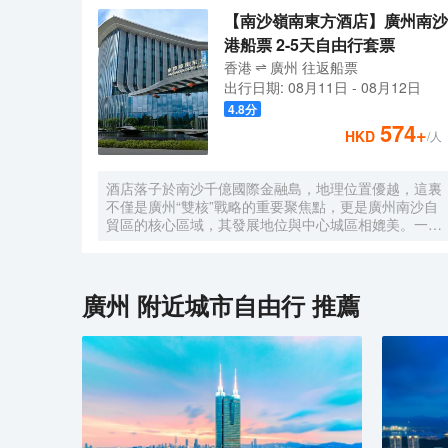
【南沙嶺南東方酒店】廣州南沙
港船票 2-5天自由行套票
香港
廣州
往返
船票
出行日期:
08月11日
-
08月12日
4.8
分
574
+
HKD
/人
酒店落子於南沙千億國際金融島，地理位置優越，這裏
不僅是廣州“雙核”戰略的重要聚焦點，更是廣州南沙自
貿區的核心區域，其發展地位與中心城區相媲美。一小
時便捷可達深圳、香港、澳門等國內主要城市。 酒店
的設計匠心獨運，融入中式古典美學。飄檐承襲古典起
翹之韻，整體造型俯瞰如字母“A”，既展中國氣派，又
含西式願景——Amazing（令人驚歎），
廣州
附近城市自由行 推薦
Astonishing（令人震撼），隱含着酒店將成為南沙乃
至全球矚目的中式美學新地標的美好期許。 酒店作為
南沙國際會展中心綜合體重要組成部分，以“木棉花
開，鴻翔海絲”之設計理念，以大灣區金融新地標之姿
態，締造南沙“立足灣區、協同港澳、面向世界”的實踐
範本。