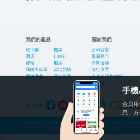
我們的產品
關於我們
旅行團
機票
公司背景
酒店
自由行
最新動向
郵輪
船票
新聞發佈
高鐵火車票
當地體驗
分行位置
港玩港食
獨立包團
人才招聘及發展
私隱政策
手機
會員用
關注我們
息，方
本網頁所顯示之價格因應產品種類及出發日期而有所不同，不包括任何
© 1999 - 2026 香港永安旅遊有限公司 Hong Kong Wing On Travel Servi
{}