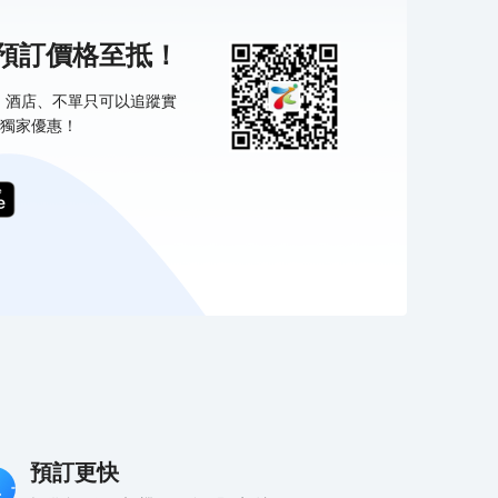
機預訂價格至抵！
票、酒店、不單只可以追蹤實
獨家優惠！
預訂更快