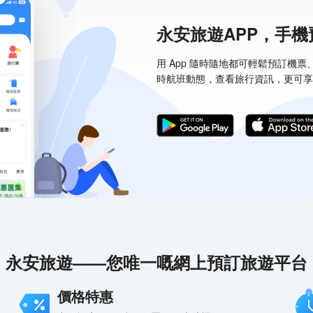
永安旅遊APP，手
用 App 隨時隨地都可輕鬆預訂機
時航班動態，查看旅行資訊，更可享
永安旅遊——您唯一嘅網上預訂旅遊平台
價格特惠