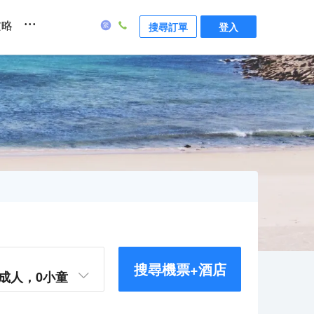
...
攻略
搜尋訂單
登入
搜尋機票+酒店
成人，
0
小童