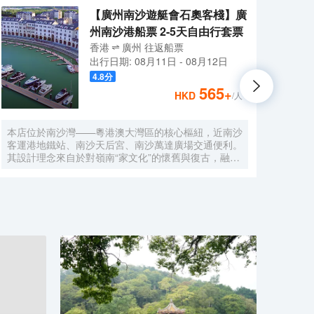
【廣州南沙遊艇會石奧客棧】廣
州南沙港船票 2-5天自由行套票
香港
廣州
往返
船票
出行日期:
08月11日
-
08月12日
4.8
分
565
+
HKD
/人
本店位於南沙灣——粵港澳大灣區的核心樞紐，近南沙
酒店
客運港地鐵站、南沙天后宮、南沙萬達廣場交通便利。
利。美
其設計理念來自於對嶺南“家文化”的懷舊與復古，融合
務酒
南洋傢俱的熱情奔放精髓，是一家現代海上絲綢之路上
廈內1
讓各路賓客品味嶺南與南洋風情的輕鬆茶室精品酒店，
會、
在經典家居與裝潢中重逢嶺南文化的歸屬感。 客棧共
生傾
五層，一層為大堂及茶室，二至五層為客房，寬敞、舒
雅，
適、風格各異的客房眾多；供賓客休閒暢談的石奧茶
恒壓
室，主要提供早餐、茶點、飲品、簡餐等服務；同時亦
浴缸
與中國大陸獲得“五金錨”獎的南沙遊艇會提供宴會/婚
工作人
宴/會議、中西式餐飲、遊艇觀光/租賃、帆船租賃/體
Bet
驗、遊艇帆船駕證考取等不同種服務功能，打造出一種
特色的休閒度假空間。