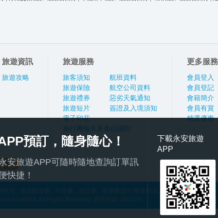
旅遊資訊
旅遊服務
更多服務
旅遊攻略
旅客須知
航班資料
會員登入
旅遊保險
航空公司資料
會員登記
旅遊禮券
惡劣天氣通知
會籍簡介
旅遊短片
簽證及入境須知
會員有賞
電子印花
精選優惠
旅行團報名及責任細則
APP預訂，隨身隨心！
下載永安旅遊
APP
永安旅遊APP可隨時隨地查詢訂單訊
便快捷！
稅項、燃油附加費、行政費、簽証費、服務費(旅行團適用)及其他應繳費用
ce Limited. All Rights Reserved. 牌照號碼: 350074