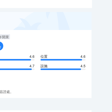
年開業
分
4.6
位置
4.6
4.7
設施
4.5
簽證處。