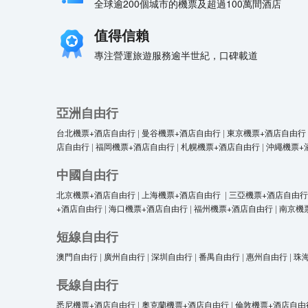
全球逾200個城市的機票及超過100萬間酒店
值得信賴
專注營運旅遊服務逾半世紀，口碑載道
亞洲自由行
台北機票+酒店自由行
|
曼谷機票+酒店自由行
|
東京機票+酒店自由行
店自由行
|
福岡機票+酒店自由行
|
札幌機票+酒店自由行
|
沖繩機票+
中國自由行
北京機票+酒店自由行
|
上海機票+酒店自由行
|
三亞機票+酒店自由行
+酒店自由行
|
海口機票+酒店自由行
|
福州機票+酒店自由行
|
南京機
短線自由行
澳門自由行
|
廣州自由行
|
深圳自由行
|
番禺自由行
|
惠州自由行
|
珠
長線自由行
悉尼機票+酒店自由行
|
奧克蘭機票+酒店自由行
|
倫敦機票+酒店自由