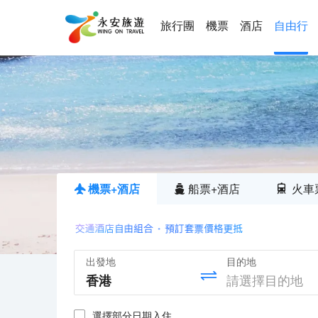
旅行團
機票
酒店
自由行
機票+酒店
船票+酒店
火車
出發地
目的地
選擇部分日期入住