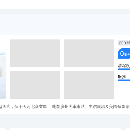
2003
0
/5
清潔度
服務
型酒店，位于天河北商業區， 毗鄰廣州火車東站、中信廣場及美國領事館