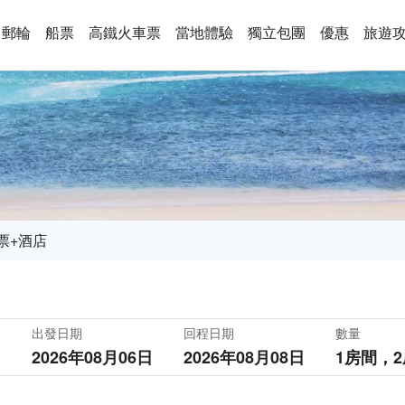
郵輪
船票
高鐵火車票
當地體驗
獨立包團
優惠
旅遊
票+酒店
出發日期
回程日期
數量
2026年08月06日
2026年08月08日
1房間，
2