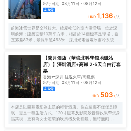
出行日期:
08月11日
-
08月12日
4.8
分
1,136
+
HKD
/人
前海冰雪世界是全球較大、緯度較低的室內滑雪場，位於深
圳前海；建築面積10萬平方米，相當於14個標準足球場，垂
直落差83米，最長單道463米‌；採用光電發電冰蓄冷系統，
減少43%碳排放，鋼結構用量達4.7萬噸‌；全年維持-6℃，
配備5條專業滑道（總長1569公尺），可承辦國際滑雪賽
事‌。
【鷺月酒店（華強北科學館地鐵站
店）】深圳酒店+高鐵 2-5天自由行套
票
香港
深圳
往返
火車/高鐵票
出行日期:
08月11日
-
08月12日
4.6
分
503
+
HKD
/人
本店是以巨幕電影為主題的輕奢酒店。住在這裏不僅僅是睡
眠，更是一種生活方式。120寸巨幕及影院般音響效果帶您身
臨其境，更有為女士定製的吹風機及化粧鏡，無時無刻，呈
現精彩。