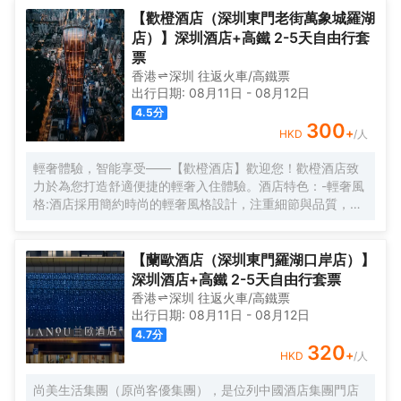
【歡橙酒店（深圳東門老街萬象城羅湖
店）】深圳酒店+高鐵 2-5天自由行套
票
香港
深圳
往返
火車/高鐵票
出行日期:
08月11日
-
08月12日
4.5
分
300
+
HKD
/人
輕奢體驗，智能享受——【歡橙酒店】歡迎您！歡橙酒店致
力於為您打造舒適便捷的輕奢入住體驗。酒店特色：-輕奢風
格:酒店採用簡約時尚的輕奢風格設計，注重細節與品質，為
您營造舒適優雅的居住環境。-智能體驗:房間配備小度智能系
統，語音控制燈光、空調、電視等設備，解放雙手，盡享科
技帶來的便捷。-舒適享受:24小時熱水即開即熱，無需等
【蘭歐酒店（深圳東門羅湖口岸店）】
待，為您洗去一身疲憊。-影音娛樂:部分房間配備高清投影
深圳酒店+高鐵 2-5天自由行套票
儀，打造私人影院，享受震撼視聽盛宴。-貼心服務:酒店設有
香港
深圳
往返
火車/高鐵票
洗衣房，並提供烘乾服務，解決您的洗衣煩惱，讓旅途更加
出行日期:
08月11日
-
08月12日
輕鬆自在。歡橙酒店是您商務出行、休閒度假的理想之選。
4.7
分
期待您的光臨！温馨提示，圖片僅供參考，無法涵蓋所有房
320
+
HKD
/人
型，詳細的實物照片請諮詢酒店。
尚美生活集團（原尚客優集團），是位列中國酒店集團門店