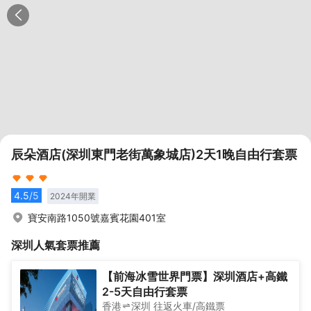
辰朵酒店(深圳東門老街萬象城店)2天1晚自由行套票
4.5
/5
2024
年開業
寶安南路1050號嘉賓花園401室
深圳
人氣套票推薦
【前海冰雪世界門票】深圳酒店+高鐵
2-5天自由行套票
香港
深圳
往返
火車/高鐵票