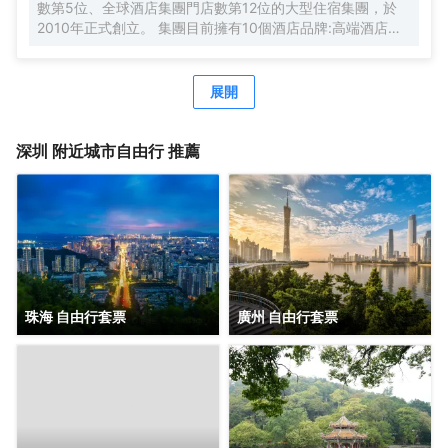
數第5位、全球酒店集團門店數第12位的大型住宿集團，於
2010年正式創立。 集團目前擁有10個酒店品牌:高端酒店品
牌萬際、假日美地，中高端酒店蘭歐，中檔酒店尚客優品，
經濟型酒店尚客優、駿怡、A&A Room、橙客，以及民宿品
牌花美時、公寓品牌LIPPO公社。尚美生活旗下酒店超過
展開
3500家（含在營店和籌建店），現已覆蓋全國31個省293座
城市，會員數量超4000萬。 作為國內創客精神的住宿集
團，尚美生活憑藉創新的商業模式、強大的品牌優勢和專業
深圳
附近城市自由行 推薦
的服務支持，攜手消費者、業主以及合作伙伴，共建、共
創、共享大住宿共同體。未來，集團將不斷探索住宿業與互
聯網的結合、與新生活方式的結合，致力於成為全球領先的
生活服務連鎖平台，引領新尚美好生活。
珠海 自由行套票
廣州 自由行套票