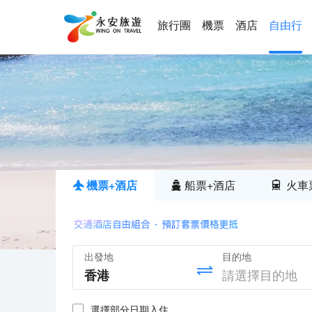
旅行團
機票
酒店
自由行
機票+酒店
船票+酒店
火車
出發地
目的地
選擇部分日期入住