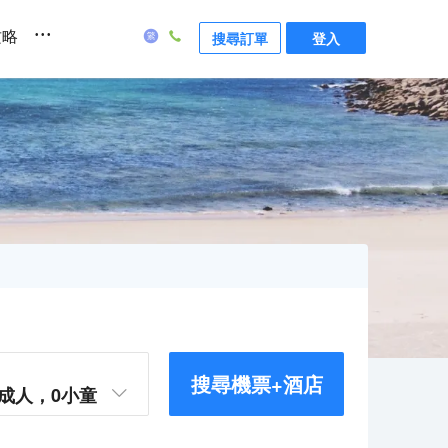
...
攻略
搜尋訂單
登入
搜尋機票+酒店
成人，
0
小童