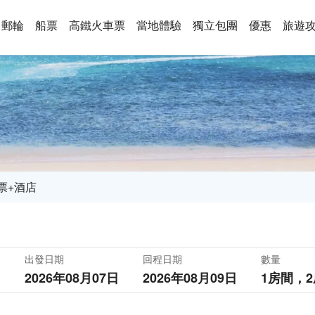
郵輪
船票
高鐵火車票
當地體驗
獨立包團
優惠
旅遊
票+酒店
出發日期
回程日期
數量
2026年08月07日
2026年08月09日
1房間，
2