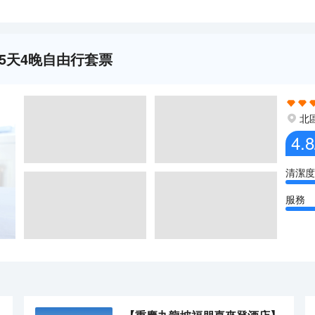
5天4晚自由行套票
北
4.8
清潔度
服務