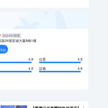
2024
年開業
區路26號富城大廈A棟1樓
/5分
4.8
位置
4.8
4.8
設施
4.8