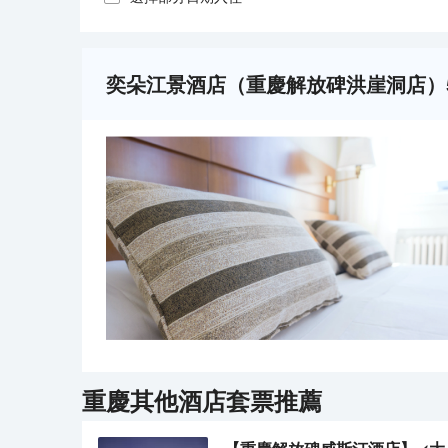
奕朵江景酒店（重慶解放碑洪崖洞店）
重慶
其他酒店套票推薦