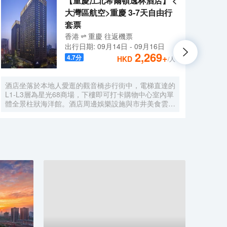
【重慶江北希爾頓逸林酒店】 <
大灣區航空>重慶 3-7天自由行
套票
香港
重慶
往返
機票
出行日期:
09月14日
-
09月16日
2,269
+
4.7
分
HKD
/人
酒店坐落於本地人愛逛的觀音橋步行街中，電梯直達的
酒店
L1-L3層為星光68商場，下樓即可打卡購物中心室內單
繞，
體全景柱狀海洋館。酒店周邊娛樂設施與市井美食雲
舒適
集，毗鄰必吃榜叁步梯火鍋、朱光玉火鍋，本地人氣商
景，
場北城天街、本地美食街及酒吧街-九街，文藝打卡點
酒廊
北倉文創園，是繁華鬧市的靜謐下榻之選，亦可同時感
柱式
受本地市井與時尚都會的穿越樂趣。
頂花