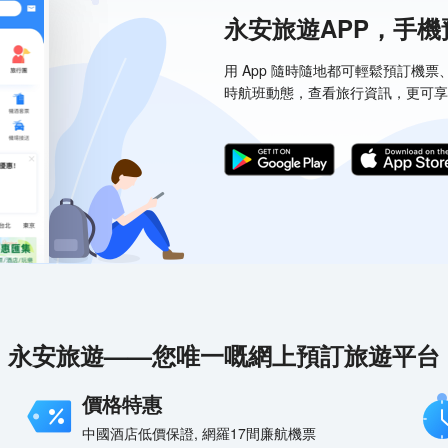
永安旅遊APP，手
用 App 隨時隨地都可輕鬆預訂機
時航班動態，查看旅行資訊，更可享
永安旅遊——您唯一嘅網上預訂旅遊平台
價格特惠
中國酒店低價保證, 網羅17間廉航機票