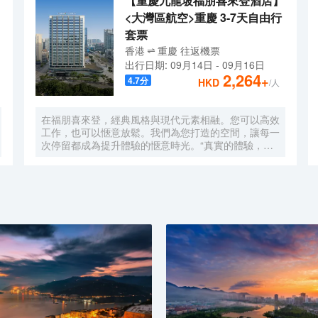
【重慶九龍坡福朋喜來登酒店】
<大灣區航空>重慶 3-7天自由行
套票
香港
重慶
往返
機票
出行日期:
09月14日
-
09月16日
2,264
+
4.7
分
HKD
/人
在福朋喜來登，經典風格與現代元素相融。您可以高效
工作，也可以愜意放鬆。我們為您打造的空間，讓每一
次停留都成為提升體驗的愜意時光。“真實的體驗，簡
單的樂趣”，強調為現代旅行者提供輕鬆無壓力、物有
所值的住宿體驗。