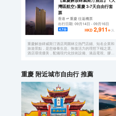
【重慶解放碑威斯汀酒店】 <大
灣區航空>重慶 3-7天自由行套
票
香港
重慶
往返
機票
出行日期:
09月14日
-
09月16日
2,911
+
4.7
分
HKD
/人
重慶解放碑威斯汀酒店周圍林立熱門店鋪、知名企業和
旅遊景點，是您修養生息、恢復活力的理想下榻之選。
酒店環境優美，配備現代化技術設備、液晶電視、膠囊
咖啡機、套房配備戴森吹風機、高速 Wi-Fi 和特色天夢
之床，宛如繁華都市之中的安逸綠洲。
重慶
附近城市自由行 推薦