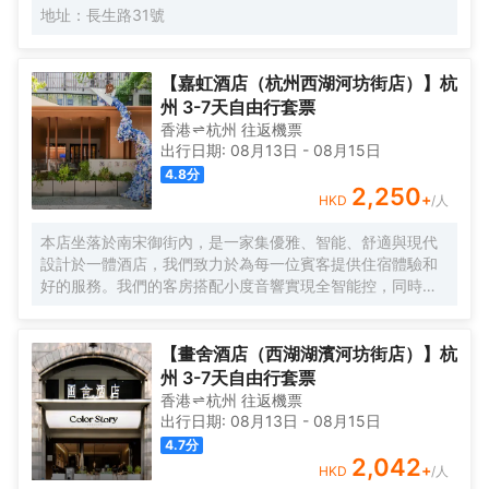
視，為您的閒暇時光增添更多娛樂選擇。 - 乾濕分離的衞浴
地址：長生路31號
空間設計，為您提供舒適的使用體驗，同時24小時熱水供
應，確保您隨時都能享受温暖愜意的沐浴時光。 餐飲服務-
早餐廳：為您精心準備豐富多樣的中西式自助早餐，開啟活
【嘉虹酒店（杭州西湖河坊街店）】杭
力滿滿的一天。 - 正餐廳：主打蕭山菜及特色菜餚，讓您品
州 3-7天自由行套票
嚐到地道的江南風味。餐廳內設有9個獨立包廂，為您提供私
香港
杭州
往返
機票
密優雅的用餐環境，無論是商務宴請還是家庭聚餐都十分適
出行日期:
08月13日
-
08月15日
宜。
4.8
分
2,250
+
HKD
/人
本店坐落於南宋御街內，是一家集優雅、智能、舒適與現代
設計於一體酒店，我們致力於為每一位賓客提供住宿體驗和
好的服務。我們的客房搭配小度音響實現全智能控，同時配
備品牌床品、吹風機、冰箱設備，同時，大堂吧提供豐富的
休閒飲品，空間氛圍感十足，在舒適的基礎上做到智能和更
多元化體驗。逛西湖，住本店！
【畫舍酒店（西湖湖濱河坊街店）】杭
州 3-7天自由行套票
香港
杭州
往返
機票
出行日期:
08月13日
-
08月15日
4.7
分
2,042
+
HKD
/人