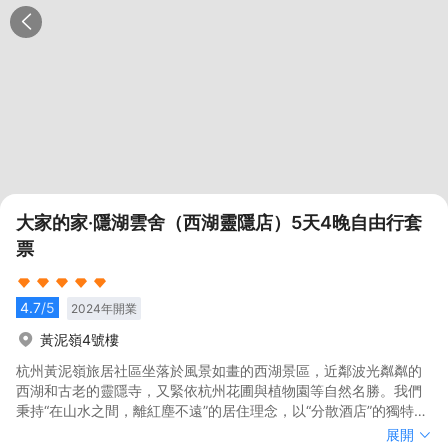
大家的家·隱湖雲舍（西湖靈隱店）5天4晚自由行套
票
4.7
/5
2024
年開業
黃泥嶺4號樓
杭州黃泥嶺旅居社區坐落於風景如畫的西湖景區，近鄰波光粼粼的
西湖和古老的靈隱寺，又緊依杭州花圃與植物園等自然名勝。我們
秉持“在山水之間，離紅塵不遠”的居住理念，以“分散酒店”的獨特模
式精心打造。在保留和傳承當地村落原始風貌的同時，巧妙地運用
杭州黃泥嶺旅居社區坐落於風景如畫的西湖景區，近鄰波光粼粼的
展開