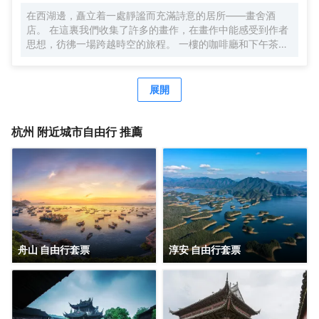
在西湖邊，矗立着一處靜謐而充滿詩意的居所——畫舍酒
店。 在這裏我們收集了許多的畫作，在畫作中能感受到作者
思想，彷彿一場跨越時空的旅程。 一樓的咖啡廳和下午茶，
給每一位旅人帶來温暖，掃除旅途中的疲憊。 我們坐落在吳
山的山腳，與望仙閣和城隍閣遙遙相望，與河坊街為鄰，為
每一位旅者提供着便捷與寧靜的雙重禮遇。 距離碧波盪漾的
展開
西湖僅五分鐘車程，您將能輕易捕捉到她的風華絕代；前往
吳山景區、河坊街和南宋御街，也不過是短暫的步行10分
鐘，讓您在歷史的長河中漫步，感受古都的韻味。酒店臨近
杭州
附近城市自由行 推薦
地鐵吳山廣場地鐵的出口，公共交通在此匯聚，您將感受到
不僅是地理位置上的便利，更是文化、藝術與生活的交融。
每間客房都獨具匠心，色彩與光線交織，為您營造出不同的
情感氛圍。朝西的落地窗大床房，讓每一個温暖的午後都有
陽光灑進房間，喚醒沉睡的心靈；超大落地窗，讓您貼近這
個城市，感受它的脈搏與呼吸。 我們深知旅途的疲憊，因
此，從床品的挑選到洗漱用品的配置，再到公共區域的每一
處細節，我們都傾注了滿滿的心意。我們希望，在這裏，您
舟山 自由行套票
淳安 自由行套票
能找到家的温馨與舒適，找到心靈的歸宿。 歡迎您踏入這片
文藝的天地，與我們一同書寫旅途中的美好篇章。期待您的
光臨，讓我們共同創造一段難忘的回憶