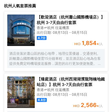
現代設計手法，融入宋韻的深厚底藴，使建築和當地民居和諧相
西湖和古老的靈隱寺，又緊依杭州花圃與植物園等自然名勝。我們
杭州
人氣套票推薦
融，彰顯出白牆黛瓦、柔美雅緻的江南中式風格，向杭州獨特的宋
秉持“在山水之間，離紅塵不遠”的居住理念，以“分散酒店”的獨特模
韻文化致以崇高的敬意。 社區以高端酒店的服務標準和居住品質為
式精心打造。在保留和傳承當地村落原始風貌的同時，巧妙地運用
標杆，地理位置得天獨厚，步行即可輕鬆抵達兩大風景區——杭州
現代設計手法，融入宋韻的深厚底藴，使建築和當地民居和諧相
【歡迎酒店（杭州蕭山國際機場店）】
西湖和靈隱寺。這裏的建築形態充滿宋韻美學，每一處細節都流露
融，彰顯出白牆黛瓦、柔美雅緻的江南中式風格，向杭州獨特的宋
杭州 3-7天自由行套票
出深厚的文化底藴。我們提供管家式的賓客服務，為您打造私密典
韻文化致以崇高的敬意。 社區以高端酒店的服務標準和居住品質為
香港
杭州
往返
機票
雅的用餐空間，讓您在西湖之畔感受到“家”的温暖與舒適。在這裏，
標杆，地理位置得天獨厚，步行即可輕鬆抵達兩大風景區——杭州
出行日期:
08月13日
-
08月15日
您將享受到私密與調性並存的尊貴體驗，留下難忘的回憶。<br>
西湖和靈隱寺。這裏的建築形態充滿宋韻美學，每一處細節都流露
4.7
分
出深厚的文化底藴。我們提供管家式的賓客服務，為您打造私密典
1,854
+
HKD
/人
雅的用餐空間，讓您在西湖之畔感受到“家”的温暖與舒適。在這裏，
您將享受到私密與調性並存的尊貴體驗，留下難忘的回憶。<br>
酒店坐落於蕭山區的核心地帶，地理位置優越，交通便利。
距離蕭山國際機場僅需15分鐘車程，並且酒店貼心地為住客
提供免費定時機場接送服務，讓您的出行更加便捷無憂。 酒
店擁有100間現代簡約風格的客房，以「自然光影」作為獨
特的設計理念，巧妙地運用水刀拼花大理石工藝與幾何線條
錯落結合，打造出沉浸式的高質感空間體驗，讓您彷彿置身
【臻庭酒店（杭州西湖湖濱龍翔橋地鐵
於自然與藝術交融的氛圍之中。此外，酒店還配備了智能機
站店）】杭州 3-7天自由行套票
器人服務，為您的入住增添一份科技感與趣味性。 客房設施
香港
杭州
往返
機票
- 100間簡約風格客房，精心設計了大床和雙床兩種房型，滿
出行日期:
08月13日
-
08月15日
足不同住客的需求。 - 每間客房均配備獨立空調，可根據您
4.8
分
的個人喜好調節室內温度；高速WiFi覆蓋，讓您隨時隨地暢
2,566
+
HKD
/人
享網絡世界；不同房型分別配備投影儀、65寸或55寸液晶電