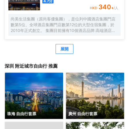
4.7
分
期待您的光臨！温馨提示，圖片僅供參考，無法涵蓋所有房
340
+
HKD
/人
型，詳細的實物照片請諮詢酒店。
尚美生活集團（原尚客優集團），是位列中國酒店集團門店
數第5位、全球酒店集團門店數第12位的大型住宿集團，於
2010年正式創立。 集團目前擁有10個酒店品牌:高端酒店品
牌萬際、假日美地，中高端酒店蘭歐，中檔酒店尚客優品，
經濟型酒店尚客優、駿怡、A&A Room、橙客，以及民宿品
牌花美時、公寓品牌LIPPO公社。尚美生活旗下酒店超過
展開
3500家（含在營店和籌建店），現已覆蓋全國31個省293座
城市，會員數量超4000萬。 作為國內創客精神的住宿集
團，尚美生活憑藉創新的商業模式、強大的品牌優勢和專業
深圳
附近城市自由行 推薦
的服務支持，攜手消費者、業主以及合作伙伴，共建、共
創、共享大住宿共同體。未來，集團將不斷探索住宿業與互
聯網的結合、與新生活方式的結合，致力於成為全球領先的
生活服務連鎖平台，引領新尚美好生活。
珠海 自由行套票
廣州 自由行套票