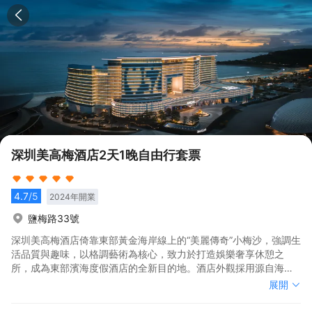
深圳美高梅酒店2天1晚自由行套票
4.7
/5
2024
年開業
鹽梅路33號
深圳美高梅酒店倚靠東部黃金海岸線上的“美麗傳奇”小梅沙，強調生
活品質與趣味，以格調藝術為核心，致力於打造娛樂奢享休憩之
所，成為東部濱海度假酒店的全新目的地。酒店外觀採用源自海洋
動感的S型設計，擁有寬敞奢適的現代化全海景客房及套房，從面積
深圳美高梅酒店倚靠東部黃金海岸線上的“美麗傳奇”小梅沙，強調生
展開
50平方米起的舒適豪華標準海景客房至面積390平方米的瑰麗格調
活品質與趣味，以格調藝術為核心，致力於打造娛樂奢享休憩之
的總統套房。棲居於此，將在都市中的山海，體驗賓至如歸的鬆弛
所，成為東部濱海度假酒店的全新目的地。酒店外觀採用源自海洋