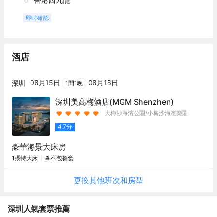
香港西九龍
即時確認
酒店
08月15日
08月16日
深圳
1
間
1
晚
深圳美高梅酒店
(MGM Shenzhen)
大梅沙海濱公園/小梅沙海濱樂園
4.7
分
豪華海景大床房
1張特大床
不包餐食
更換其他
班次
和房型
深圳
人氣套票推薦