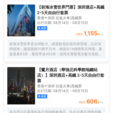
【前海冰雪世界門票】深圳酒店+高鐵
2-5天自由行套票
香港
深圳
往返
火車/高鐵票
出行日期:
08月14日
-
08月15日
4.8
分
1,155
+
HKD
/人
前海冰雪世界是全球較大、緯度較低的室內滑雪場，位於深
圳前海；建築面積10萬平方米，相當於14個標準足球場，垂
直落差83米，最長單道463米‌；採用光電發電冰蓄冷系統，
減少43%碳排放，鋼結構用量達4.7萬噸‌；全年維持-6℃，
配備5條專業滑道（總長1569公尺），可承辦國際滑雪賽
事‌。
【鷺月酒店（華強北科學館地鐵站
店）】深圳酒店+高鐵 2-5天自由行套
票
香港
深圳
往返
火車/高鐵票
出行日期:
08月14日
-
08月15日
4.6
分
606
+
HKD
/人
本店是以巨幕電影為主題的輕奢酒店。住在這裏不僅僅是睡