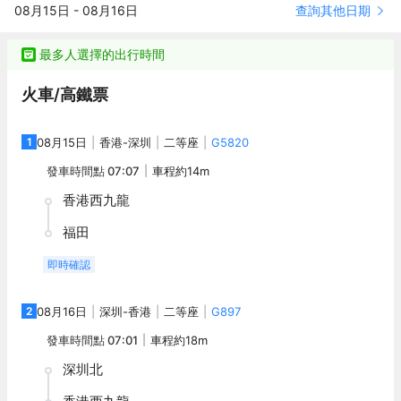
查詢其他日期
08月15日
-
08月16日
感，樂享面朝大海、枕風而眠的親海時光。 酒店內設4間風格迥異
動感的S型設計，擁有寬敞奢適的現代化全海景客房及套房，從面積
的餐廳及2間特色酒吧，為每位精彩生活樂享者呈現超越期待的烹飪
50平方米起的舒適豪華標準海景客房至面積390平方米的瑰麗格調
藝術。 同時，酒店配備面積1,056平方米，層高8.8米無柱式寬敞明
的總統套房。棲居於此，將在都市中的山海，體驗賓至如歸的鬆弛
最多人選擇的出行時間
亮的美高梅大宴會廳，擁有全景落地窗、柔和的自然採光，可賞小
感，樂享面朝大海、枕風而眠的親海時光。 酒店內設4間風格迥異
梅沙旖旎風光。貝加爾湖、波塞冬多功能廳可適配多元化派對、時
的餐廳及2間特色酒吧，為每位精彩生活樂享者呈現超越期待的烹飪
火車/高鐵票
尚商業活動、小型定製婚禮等需求，為賓客帶來沉浸式全海景享
藝術。 同時，酒店配備面積1,056平方米，層高8.8米無柱式寬敞明
受。 此外，源自拉斯維加斯的美高梅娛樂精神代表“M秀”，即將點
亮的美高梅大宴會廳，擁有全景落地窗、柔和的自然採光，可賞小
亮深圳濱海絢麗之夜，精彩馬戲、魔術互動、小丑表演、火舞等熱
梅沙旖旎風光。貝加爾湖、波塞冬多功能廳可適配多元化派對、時
1
08月15日
香港
-
深圳
二等座
G5820
情活力的表演秀隨時隨地上演。秉承“讓娛樂動人”的品牌理念，將娛
尚商業活動、小型定製婚禮等需求，為賓客帶來沉浸式全海景享
發車時間點
07:07
車程約
14m
樂精神與待客之道完美結合。彙集藝術、玩樂、美食和驚奇，為每
受。 此外，源自拉斯維加斯的美高梅娛樂精神代表“M秀”，即將點
一位精彩生活樂享者打造多元紛呈、超越期待的活力娛樂體驗。
亮深圳濱海絢麗之夜，精彩馬戲、魔術互動、小丑表演、火舞等熱
香港西九龍
情活力的表演秀隨時隨地上演。秉承“讓娛樂動人”的品牌理念，將娛
樂精神與待客之道完美結合。彙集藝術、玩樂、美食和驚奇，為每
福田
一位精彩生活樂享者打造多元紛呈、超越期待的活力娛樂體驗。
即時確認
2
08月16日
深圳
-
香港
二等座
G897
發車時間點
07:01
車程約
18m
深圳北