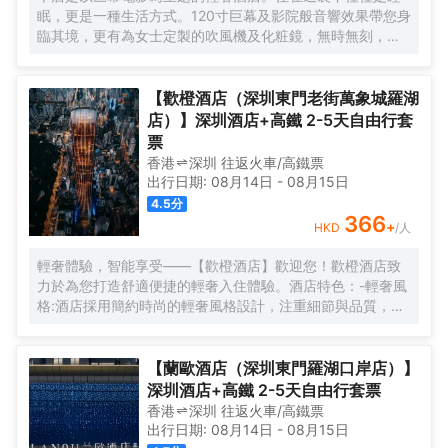
眠，更是一種生活方式。120寸巨幕及影院般音響效果帶您身
臨其境，更有為女士定製的吹風機及化粧鏡，無時無刻，呈
現精彩。
【歡橙酒店（深圳東門老街萬象城羅湖
店）】深圳酒店+高鐵 2-5天自由行套
票
香港
深圳
往返
火車/高鐵票
出行日期:
08月14日
-
08月15日
4.5
分
366
+
HKD
/人
輕奢體驗，智能享受——【歡橙酒店】歡迎您！歡橙酒店致
力於為您打造舒適便捷的輕奢入住體驗。酒店特色：-輕奢風
格:酒店採用簡約時尚的輕奢風格設計，注重細節與品質，為
您營造舒適優雅的居住環境。-智能體驗:房間配備小度智能系
統，語音控制燈光、空調、電視等設備，解放雙手，盡享科
技帶來的便捷。-舒適享受:24小時熱水即開即熱，無需等
【蘭歐酒店（深圳東門羅湖口岸店）】
待，為您洗去一身疲憊。-影音娛樂:部分房間配備高清投影
深圳酒店+高鐵 2-5天自由行套票
儀，打造私人影院，享受震撼視聽盛宴。-貼心服務:酒店設有
香港
深圳
往返
火車/高鐵票
洗衣房，並提供烘乾服務，解決您的洗衣煩惱，讓旅途更加
出行日期:
08月14日
-
08月15日
輕鬆自在。歡橙酒店是您商務出行、休閒度假的理想之選。