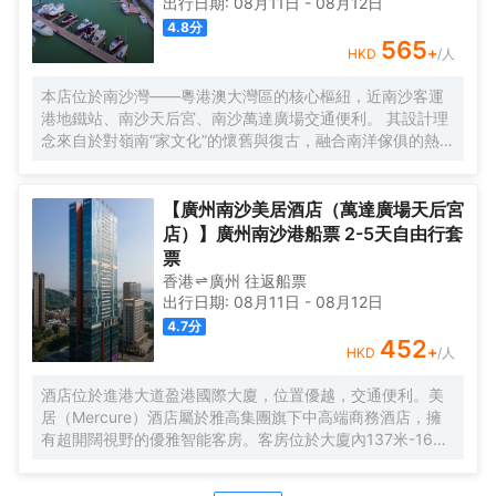
出行日期:
08月11日
-
08月12日
人碼頭全日餐廳以及”雙重身份”的薄荷酒吧，體驗創新融合的
4.8
分
珍饈美饌。酒店擁有馬丁叔叔的農場，小朋友們可盡情與小
565
+
HKD
/人
動物們互動亦或參與馬丁叔叔課堂，共度愉快的親子時光。
同時，酒店擁有1,600平方米的宴會及會議場地以及寬敞的戶
本店位於南沙灣——粵港澳大灣區的核心樞紐，近南沙客運
外草坪，可滿足不同的會議及宴會需求，無論商務出行亦或
港地鐵站、南沙天后宮、南沙萬達廣場交通便利。 其設計理
休閒旅遊期待與您共赴南沙，遇見另一種可能。
念來自於對嶺南“家文化”的懷舊與復古，融合南洋傢俱的熱情
奔放精髓，是一家現代海上絲綢之路上讓各路賓客品味嶺南
與南洋風情的輕鬆茶室精品酒店，在經典家居與裝潢中重逢
嶺南文化的歸屬感。 客棧共五層，一層為大堂及茶室，二至
【廣州南沙美居酒店（萬達廣場天后宮
五層為客房，寬敞、舒適、風格各異的客房眾多；供賓客休
店）】廣州南沙港船票 2-5天自由行套
閒暢談的石奧茶室，主要提供早餐、茶點、飲品、簡餐等服
票
務；同時亦與中國大陸獲得“五金錨”獎的南沙遊艇會提供宴
香港
廣州
往返
船票
會/婚宴/會議、中西式餐飲、遊艇觀光/租賃、帆船租賃/體
出行日期:
08月11日
-
08月12日
驗、遊艇帆船駕證考取等不同種服務功能，打造出一種特色
4.7
分
的休閒度假空間。
452
+
HKD
/人
酒店位於進港大道盈港國際大廈，位置優越，交通便利。美
居（Mercure）酒店屬於雅高集團旗下中高端商務酒店，擁
有超開闊視野的優雅智能客房。客房位於大廈內137米-165
米，南沙郵輪母港、虎門大橋、遊艇會、高爾夫球場盡收眼
底。由國際著名設計師周光明先生傾力打造的莫蘭迪色系風