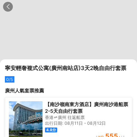
寧安輕奢複式公寓(廣州南站店)3天2晚自由行套票
0
/5
廣州
人氣套票推薦
【南沙嶺南東方酒店】廣州南沙港船票
2-5天自由行套票
香港
廣州
往返
船票
出行日期:
08月11日
-
08月12日
4.8
分
555
+