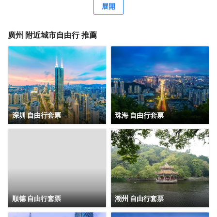
格客房，簡約唯美又精緻典雅，是商務人士出差首善之選。
展開
酒店客房內配有恒温恒壓淋浴、全交換新風系統，高級自動
智能馬桶及科勒浴缸，AI客控系統給您帶來全新的入住體
驗。酒店全體工作人員攜人工智能機器人小美在“Make A
廣州
附近城市自由行 推薦
Day A Better Day”的理念下靜候您的光臨。
深圳 自由行套票
珠海 自由行套票
順德 自由行套票
潮州 自由行套票