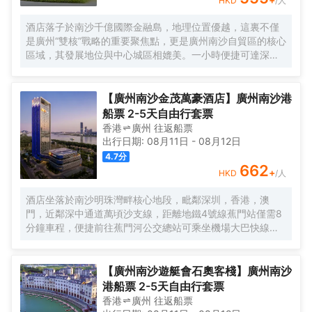
HKD
/人
酒店落子於南沙千億國際金融島，地理位置優越，這裏不僅
是廣州“雙核”戰略的重要聚焦點，更是廣州南沙自貿區的核心
區域，其發展地位與中心城區相媲美。一小時便捷可達深
圳、香港、澳門等國內主要城市。 酒店的設計匠心獨運，融
入中式古典美學。飄檐承襲古典起翹之韻，整體造型俯瞰如
字母“A”，既展中國氣派，又含西式願景——Amazing（令人
【廣州南沙金茂萬豪酒店】廣州南沙港
驚歎），Astonishing（令人震撼），隱含着酒店將成為南沙
船票 2-5天自由行套票
乃至全球矚目的中式美學新地標的美好期許。 酒店作為南沙
香港
廣州
往返
船票
國際會展中心綜合體重要組成部分，以“木棉花開，鴻翔海
出行日期:
08月11日
-
08月12日
絲”之設計理念，以大灣區金融新地標之姿態，締造南沙“立足
4.7
分
灣區、協同港澳、面向世界”的實踐範本。
662
+
HKD
/人
酒店坐落於南沙明珠灣畔核心地段，毗鄰深圳，香港，澳
門，近鄰深中通道萬頃沙支線，距離地鐵4號線蕉門站僅需8
分鐘車程，便捷前往蕉門河公交總站可乘坐機場大巴快線或
深中跨市公交等，快速連接大灣區核心商圈，距離深圳國際
寶安機場僅需50分鐘車程。店內提供小馬智行無人駕駛體驗
券，可輕鬆前往南沙天后宮、南沙濕地公園、廣汽科技館及
【廣州南沙遊艇會石奧客棧】廣州南沙
環宇城購物中心等。 酒店共有261間以海洋為設計靈感的客
港船票 2-5天自由行套票
房及套房，詮釋現代經典與優雅，滿足休閒賓客對在地文化
香港
廣州
往返
船票
的探索與體驗。配備粵式風味的林苑中餐廳、中西結合的漁