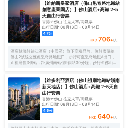
順峯山公園等著名景點。信步即達廣佛地鐵3號線華僑城歡樂
【維納斯皇家酒店（佛山魁奇路地鐵站
海岸站，距廣州南站30分鐘車程、佛山沙提機場50分鐘車
創意產業園店）】佛山酒店+高鐵 2-5
程，交通便利，商賈繁華，休閒度假資源富集，是您出差、
天自由行套票
旅行休閒憩息的品牌酒店。 酒店擁有頗具人文藝術的空間立
香港
佛山
往返
火車/高鐵票
體大堂和裝飾風格各異的奢裝客房，帶你領略不同國家和地
出行日期:
08月13日
-
08月14日
域的裝飾風情，房間均配備超大屏投影、如夢雲端的超輕柔
4.7
分
床上用品、呵護您每一寸肌膚的EPIQUAL全套高端洗護用
706
+
HKD
/人
品、智慧客控系統以及百兆無線網絡。配套自助早餐廳（5座
2F），自助免費洗衣房（5座1F），是你商務公幹，休閒旅
酒店隸屬於錦江酒店（中國區）旗下高端品牌。位於廣佛線
居，家庭親子，團建轟趴及獨處休憩的上乘優選！ 有朋自遠
佛山2號線交匯處魁奇路地鐵口，步行可至魁奇地鐵A出口，
方來，不亦樂乎！ 我們將竭誠您服務
距祖廟僅3個站，距廣州南站僅9個站30分鐘，步行至佛山瀾
石候機樓，白雲機場1小時車程，距佛山創意產業園、至嶺南
天地、嶺南明珠體育館、世紀蓮體育館、佛山新聞中心都不
遠，地理位置優越，交通十分便捷。 酒店佔地面積近4000
【維多利亞酒店（佛山祖廟地鐵站嶺南
平方，有着方便快捷的地面以及地下負一A層停車場，投入總
新天地店）】佛山酒店+高鐵 2-5天自
配套面積近25000平方，擁有智能化豪華客房，分佈於29-
由行套票
36樓高樓層，客房擁有全景緻落地玻璃窗，一覽禪城乃至佛
香港
佛山
往返
火車/高鐵票
山新城美麗風光；“極目禪天遠，相逢盡歡顏”。配備電動窗紗
出行日期:
08月13日
-
08月14日
窗簾、霧化玻璃、一鍵智能燈光控制，3秒速熱淋浴系統，高
4.6
分
速寬帶網絡、37樓自助洗衣房（全新自動化LG洗衣機烘乾
640
+
HKD
/人
機），9個大、中、小型會議廳，均配備高清LED；28樓正宗
泰式按摩SPA，5樓健身會所，配套完善，專業服務，滿足您