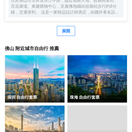
位於佛山市主幹道汾江中路，臨近嶺南天地、祖廟商業街、
商務接待、會務服務所有需求，彰顯現代酒店之智能化及個
百花廣場、東建購物中心，至廣佛地鐵站祖廟站步行約8分
性化魅力。
鐘，交通便利。 這是一家精品設計師酒店，由國外著名設計
師設計，整個大堂以希臘魔幻故事潘多拉盒子為設計主題，
蝙蝠俠歸來、木光之城、詹姆斯·邦等多種不同設計風格的主
題房型，讓你領略時尚、炫酷的全新入住體驗。 超大房間面
展開
積（35m²-38m²），配有39”飛利浦液晶電視，所有房間高
速WIFI，智能燈控、電動窗簾。客房音響系統支持藍牙、
iphone、ipad和筆記本，並且支持與電視機連接播放，客房
佛山
附近城市自由行 推薦
隔音系統由清華聲學院設計，保證您一夜安睡睡眠。
深圳 自由行套票
珠海 自由行套票