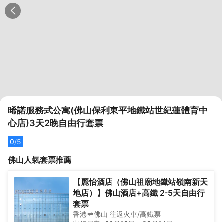
晞諾服務式公寓(佛山保利東平地鐵站世紀蓮體育中
心店)3天2晚自由行套票
0
/5
佛山
人氣套票推薦
【麗怡酒店（佛山祖廟地鐵站嶺南新天
地店）】佛山酒店+高鐵 2-5天自由行
套票
香港
佛山
往返
火車/高鐵票