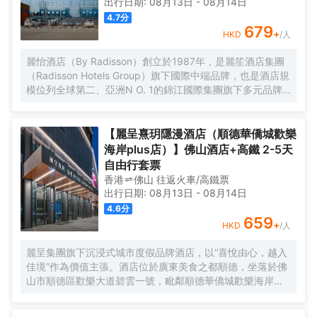
出行日期:
08月13日
-
08月14日
4.7
分
679
+
HKD
/人
麗怡酒店（By Radisson）創立於1987年，是麗笙酒店集團
（Radisson Hotels Group）旗下國際中端品牌，也是酒店規
模位列全球第二、亞洲N O. 1的錦江國際集團旗下多元品牌
之一。麗怡酒店在全球有600多家門店,是麗笙酒店集團旗下
門店數量TOP1的品牌。 酒店坐落於佛山市禪城區同心薈商
業廣場（佛山市禪城區人民西路13號），處於同心薈商業廣
【麗呈熹玥隱漫酒店（順德華僑城歡樂
場中心，緊靠廣東省婦幼保健院禪城院區；大型步行街嶺南
海岸plus店）】佛山酒店+高鐵 2-5天
新天地、距離祖廟步行街、東方購物廣場均可步行可達。酒
自由行套票
店距離廣佛線祖廟地鐵站步行約10分鐘可達；距離佛山西高
香港
佛山
往返
火車/高鐵票
鐵站車程約30分鐘可到達。 酒店為不同賓客提供了行政樓層
出行日期:
08月13日
-
08月14日
及行政套房，在行政套房中通過多功能傢俱、MAXHUB等應
4.6
分
用，設計了麗怡品牌獨有的X-SPACES悉·空間，旨在為商旅
659
+
HKD
/人
人羣塑造多功能的便捷體驗，並提供各類豪華房間，所有房
間均為落地窗，客人提供不同需求。酒店一應配套齊全，擁
麗呈集團旗下沉浸式城市度假品牌酒店，以“喜悅由心，越入
有1000㎡獨立停車場、為住客店人提供免費停車。100平米
佳境”作為價值主張。酒店位於廣東美食之都順德，坐落於佛
全功能會議室和24小時健身房，更貼心的設置自助洗衣房，
山市順德區歡樂大道碧雲一號，毗鄰順德華僑城歡樂海岸
滿足您的休閒和商務需求。
PLUS、瑪雅海灘水公園，佛山順德區政府、新能源汽車小
鎮、南方智谷、美的寫字樓等商業區；近清暉園、寶林寺、