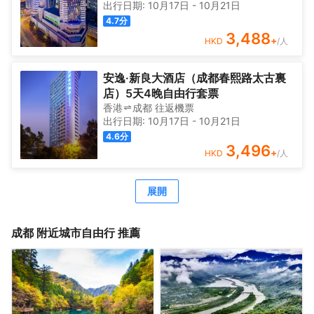
出行日期:
10月17日
-
10月21日
4.7
分
3,488
+
HKD
/人
安逸·新良大酒店（成都春熙路太古裏
店）5天4晚自由行套票
香港
成都
往返
機票
出行日期:
10月17日
-
10月21日
4.6
分
3,496
+
HKD
/人
展開
成都
附近城市自由行 推薦