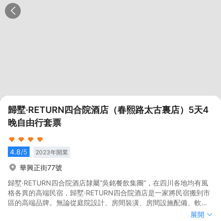
歸墅·RETURN四合院酒店（春熙路太古裏店）5天4
晚自由行套票
4.8
/5
2023
年開業
華興正街77號
歸墅·RETURN四合院酒店隸屬“吳銘餐飲集團”，在四川各地均有風
格各異的高端民宿，歸墅·RETURN四合院酒店是一家將民宿搬到市
區的高端品牌。無論從庭院設計、房間裝潢、房間設施配備、軟裝
擺件，都結合國內外多元化的元素，有16種不同風格，全酒店綠植
歸墅·RETURN四合院酒店隸屬“吳銘餐飲集團”，在四川各地均有風
展開