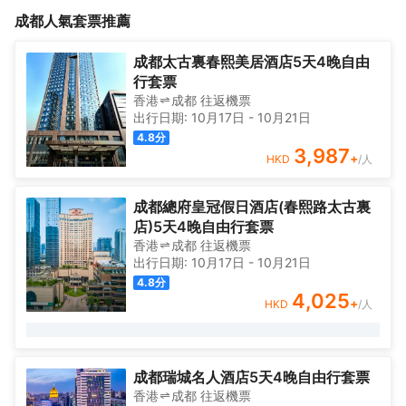
覆蓋率達到60%以上，是在喧囂城市中，難尋的一處靜謐之地，也
格各異的高端民宿，歸墅·RETURN四合院酒店是一家將民宿搬到市
成都
人氣套票推薦
讓入住賓客感受到不一樣的風情萬種。
區的高端品牌。無論從庭院設計、房間裝潢、房間設施配備、軟裝
擺件，都結合國內外多元化的元素，有16種不同風格，全酒店綠植
覆蓋率達到60%以上，是在喧囂城市中，難尋的一處靜謐之地，也
成都太古裏春熙美居酒店5天4晚自由
讓入住賓客感受到不一樣的風情萬種。
行套票
香港
成都
往返
機票
出行日期:
10月17日
-
10月21日
4.8
分
3,987
+
HKD
/人
成都總府皇冠假日酒店(春熙路太古裏
店)5天4晚自由行套票
香港
成都
往返
機票
出行日期:
10月17日
-
10月21日
4.8
分
4,025
+
HKD
/人
成都瑞城名人酒店5天4晚自由行套票
香港
成都
往返
機票