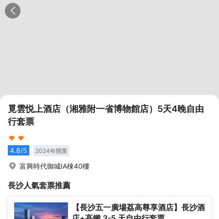
覓雲悦上酒店（湘雅附一省博物館店）5天4晚自由
行套票
4.8
/5
2024
年開業
富興時代御城IA棟40樓
長沙
人氣套票推薦
【長沙五一廣場荔高尊享酒店】長沙酒
店+高鐵 3-5 天自由行套票