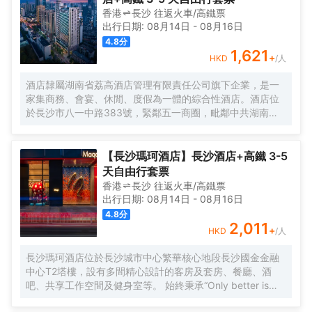
香港
長沙
往返
火車/高鐵票
出行日期:
08月14日
-
08月16日
4.8
分
1,621
+
HKD
/人
酒店隸屬湖南省荔高酒店管理有限責任公司旗下企業，是一
家集商務、會宴、休閒、度假為一體的綜合性酒店。酒店位
於長沙市八一中路383號，緊鄰五一商圈，毗鄰中共湖南省
委、省軍區、省司法廳、省公安廳等省直機關單位；長沙博
物館、嗦粉一條街、橘子洲頭等名勝景點近在咫尺；酒店距
離火車站僅5分鐘車程、機場20分鐘車程、迎賓路口地鐵站3
【長沙瑪珂酒店】長沙酒店+高鐵 3-5
分鐘路程，交通四通八達。經過十餘年的沉澱，酒店於2021
天自由行套票
年重裝升級、整裝出發，精心打造出224間不同房型温馨舒
香港
長沙
往返
火車/高鐵票
適客房、1個豪華典雅宴會廳、3個不同規模會議室及8個風
出行日期:
08月14日
-
08月16日
格突出的豪華包廂，以全新面貌、全新姿態迎戰市場，成為
4.8
分
人們商務活動、朋友聚會、家庭度假之地。2021年，酒店成
2,011
+
HKD
/人
功被評定為政府採購定點酒店。酒店以打造“城市的靜謐，家
中的舒適”為己任，致力於展現“寧靜、舒適、高效、現代”的
長沙瑪珂酒店位於長沙城市中心繁華核心地段長沙國金金融
健康都市主題，為旅途人在他鄉打造另一個“家”。我們竭誠恭
中心T2塔樓，設有多間精心設計的客房及套房、餐廳、酒
候您的光臨！
吧、共享工作空間及健身室等。 始終秉承“Only better is
better”的品牌理念，以“與藝術的驚喜碰撞”為核心，為賓客