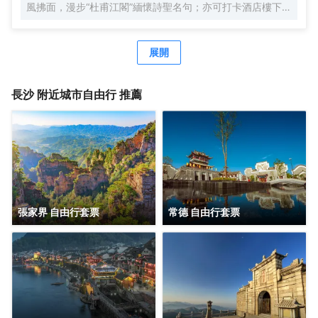
風拂面，漫步“杜甫江閣”緬懷詩聖名句；亦可打卡酒店樓下的
長沙網紅美食景點“超級文和友”，夜蒲鄰街而聞名全國的長沙
各大酒吧。夜宿這超高層地標建築的江景客房，肆意欣賞山
水洲城的壯美夜景。
展開
長沙
附近城市自由行 推薦
張家界 自由行套票
常德 自由行套票