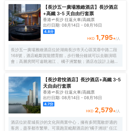
悉心打造別出心裁的藝術及文化體驗、美酒佳餚、流行和潮
流音樂節目，以及圍繞身心健康主題的活動等。 旨在以超乎
【長沙五一廣場雅緻酒店】長沙酒店
預期的服務與驚喜激發賓客的活力及靈感,致力於為旅客們打
+高鐵 3-5 天自由行套票
造各類別具一格且充滿創造力的創格體驗。
香港
長沙
往返
火車/高鐵票
出行日期:
08月14日
-
08月16日
4.8
分
1,795
+
HKD
/人
長沙五一廣場雅緻酒店位於湖南長沙市天心區芙蓉中路二段
168號，酒店毗鄰賀龍體育館，步行幾分鐘就可以去聽演唱
會；高層房間可遠眺湘江 、橘子洲繁貌；酒店在設計上融入
了天心閣長沙古城牆相關文化元素，也在服務上追求星級體
驗標準，力求為客人提供獨特的住宿體驗，擁有多功能宴會
廳、餐廳、會議室及健身房，帶給您視覺、味覺及和運動的
【長沙君悅酒店】長沙酒店+高鐵 3-5
雙重享受。酒店設施設備齊全 ，各類房間面積40㎡以上，城
天自由行套票
市美景盡收眼底 。小奢於居，大奢於心，以形 、 味 、 聲的
香港
長沙
往返
火車/高鐵票
立體構建傳遞養生智慧 ， 這就是雅緻品牌酒店的東方生活哲
出行日期:
08月14日
-
08月16日
學，更為每一個在城市中漂泊奔忙的心靈 ， 營造尊貴、養心
4.7
分
生活空間 ， 為客人提供大隱於市的度假體驗。
2,579
+
HKD
/人
酒店位於星城長沙的文化與商業中心，擁有多間寬敞舒適的
客房，盡享都市繁華。可晨跑至毗鄰酒店的“橘子洲頭” 任江