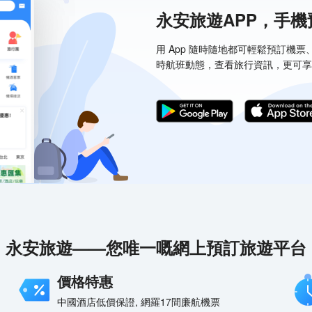
永安旅遊APP，手
用 App 隨時隨地都可輕鬆預訂機
時航班動態，查看旅行資訊，更可享
永安旅遊——您唯一嘅網上預訂旅遊平台
價格特惠
中國酒店低價保證, 網羅17間廉航機票