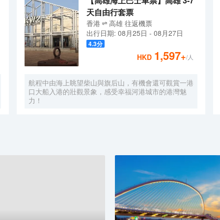
【高雄海上巴士車票】高雄 3-7
天自由行套票
香港
高雄
往返
機票
出行日期:
08月25日
-
08月27日
4.3
分
1,597
+
HKD
/人
航程中由海上眺望柴山與旗后山，有機會還可觀賞一港
口大船入港的壯觀景象，感受幸福河港城市的港灣魅
力！