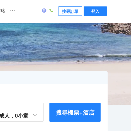
...
攻略
搜尋訂單
登入
搜尋機票+酒店
成人，
0
小童