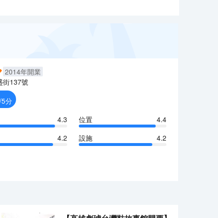
2014
年開業
盛街137號
/5分
4.3
位置
4.4
4.2
設施
4.2