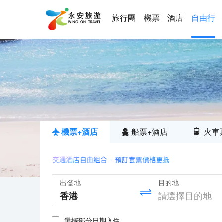
旅行團
機票
酒店
自由行
機票+酒店
船票+酒店
火車
出發地
目的地
選擇部分日期入住