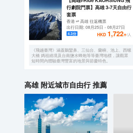
【高雄i-Ride KAOHSIUNG 飛
行劇院門票】高雄 3-7天自由行
套票
香港
高雄
往返
機票
出行日期:
08月25日
-
08月27日
1,722
+
4.3
分
HKD
/人
《飛越臺灣》涵蓋鵝鑾鼻、三仙台、蘭嶼、池上、西螺
大橋 媽祖繞境及台南鹽水蜂炮等等臺灣地標，讓觀眾
短時間內體驗臺灣豐富的地景與節慶特色。
高雄
附近城市自由行 推薦