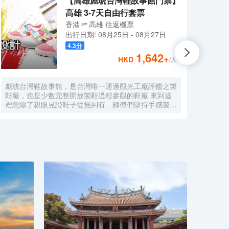
【高雄彪琥台灣鞋故事館門票】
高雄 3-7天自由行套票
香港
高雄
往返
機票
出行日期:
08月25日
-
08月27日
4.3
分
1,642
+
HKD
/人
彪琥台灣鞋故事館，是台灣唯一通過觀光工廠評鑑之製
秉持
鞋廠，也是少數完整開放製鞋過程參觀的鞋廠 來到這
入溫
裡您除了親眼見證鞋子從無到有、師傅們堅持手感製鞋
細節
的各項過程外，還可透過足與健康的分享了解自己的足
在服
下秘密
串起
考，
的雋
神，