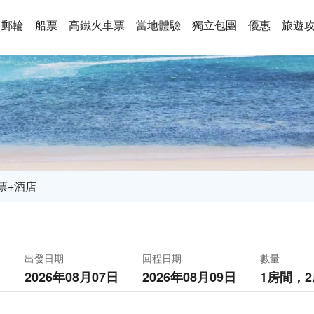
郵輪
船票
高鐵火車票
當地體驗
獨立包團
優惠
旅遊
票+酒店
出發日期
回程日期
數量
2026年08月07日
2026年08月09日
1房間，
2