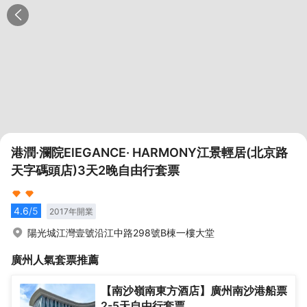
港潤·瀾院ElEGANCE· HARMONY江景輕居(北京路
天字碼頭店)3天2晚自由行套票
4.6
/5
2017
年開業
陽光城江灣壹號沿江中路298號B棟一樓大堂
廣州
人氣套票推薦
【南沙嶺南東方酒店】廣州南沙港船票
2-5天自由行套票