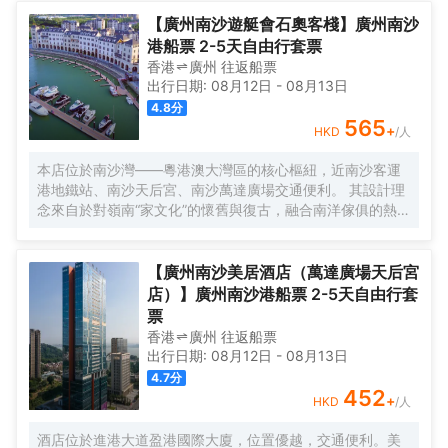
寶安機場僅需50分鐘車程。店內提供小馬智行無人駕駛體驗
券，可輕鬆前往南沙天后宮、南沙濕地公園、廣汽科技館及
【廣州南沙遊艇會石奧客棧】廣州南沙
環宇城購物中心等。 酒店共有261間以海洋為設計靈感的客
港船票 2-5天自由行套票
房及套房，詮釋現代經典與優雅，滿足休閒賓客對在地文化
香港
廣州
往返
船票
的探索與體驗。配備粵式風味的林苑中餐廳、中西結合的漁
出行日期:
08月12日
-
08月13日
人碼頭全日餐廳以及”雙重身份”的薄荷酒吧，體驗創新融合的
4.8
分
珍饈美饌。酒店擁有馬丁叔叔的農場，小朋友們可盡情與小
565
+
HKD
/人
動物們互動亦或參與馬丁叔叔課堂，共度愉快的親子時光。
同時，酒店擁有1,600平方米的宴會及會議場地以及寬敞的戶
本店位於南沙灣——粵港澳大灣區的核心樞紐，近南沙客運
外草坪，可滿足不同的會議及宴會需求，無論商務出行亦或
港地鐵站、南沙天后宮、南沙萬達廣場交通便利。 其設計理
休閒旅遊期待與您共赴南沙，遇見另一種可能。
念來自於對嶺南“家文化”的懷舊與復古，融合南洋傢俱的熱情
奔放精髓，是一家現代海上絲綢之路上讓各路賓客品味嶺南
與南洋風情的輕鬆茶室精品酒店，在經典家居與裝潢中重逢
嶺南文化的歸屬感。 客棧共五層，一層為大堂及茶室，二至
【廣州南沙美居酒店（萬達廣場天后宮
五層為客房，寬敞、舒適、風格各異的客房眾多；供賓客休
店）】廣州南沙港船票 2-5天自由行套
閒暢談的石奧茶室，主要提供早餐、茶點、飲品、簡餐等服
票
務；同時亦與中國大陸獲得“五金錨”獎的南沙遊艇會提供宴
香港
廣州
往返
船票
會/婚宴/會議、中西式餐飲、遊艇觀光/租賃、帆船租賃/體
出行日期:
08月12日
-
08月13日
驗、遊艇帆船駕證考取等不同種服務功能，打造出一種特色
4.7
分
的休閒度假空間。
452
+
HKD
/人
酒店位於進港大道盈港國際大廈，位置優越，交通便利。美