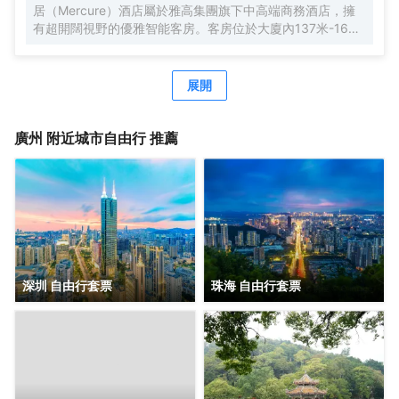
居（Mercure）酒店屬於雅高集團旗下中高端商務酒店，擁
有超開闊視野的優雅智能客房。客房位於大廈內137米-165
米，南沙郵輪母港、虎門大橋、遊艇會、高爾夫球場盡收眼
底。由國際著名設計師周光明先生傾力打造的莫蘭迪色系風
格客房，簡約唯美又精緻典雅，是商務人士出差首善之選。
展開
酒店客房內配有恒温恒壓淋浴、全交換新風系統，高級自動
智能馬桶及科勒浴缸，AI客控系統給您帶來全新的入住體
驗。酒店全體工作人員攜人工智能機器人小美在“Make A
廣州
附近城市自由行 推薦
Day A Better Day”的理念下靜候您的光臨。
深圳 自由行套票
珠海 自由行套票