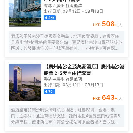
香港
廣州
往返
船票
出行日期:
08月12日
-
08月13日
4.8
分
508
+
HKD
/人
酒店落子於南沙千億國際金融島，地理位置優越，這裏不僅
是廣州“雙核”戰略的重要聚焦點，更是廣州南沙自貿區的核心
區域，其發展地位與中心城區相媲美。一小時便捷可達深
圳、香港、澳門等國內主要城市。 酒店的設計匠心獨運，融
入中式古典美學。飄檐承襲古典起翹之韻，整體造型俯瞰如
字母“A”，既展中國氣派，又含西式願景——Amazing（令人
【廣州南沙金茂萬豪酒店】廣州南沙港
驚歎），Astonishing（令人震撼），隱含着酒店將成為南沙
船票 2-5天自由行套票
乃至全球矚目的中式美學新地標的美好期許。 酒店作為南沙
香港
廣州
往返
船票
國際會展中心綜合體重要組成部分，以“木棉花開，鴻翔海
出行日期:
08月12日
-
08月13日
絲”之設計理念，以大灣區金融新地標之姿態，締造南沙“立足
4.7
分
灣區、協同港澳、面向世界”的實踐範本。
643
+
HKD
/人
酒店坐落於南沙明珠灣畔核心地段，毗鄰深圳，香港，澳
門，近鄰深中通道萬頃沙支線，距離地鐵4號線蕉門站僅需8
分鐘車程，便捷前往蕉門河公交總站可乘坐機場大巴快線或
深中跨市公交等，快速連接大灣區核心商圈，距離深圳國際