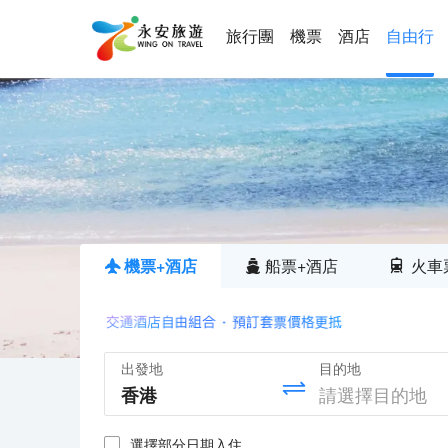
旅行團
機票
酒店
自由行
機票+酒店
船票+酒店
火車
出發地
目的地
選擇部分日期入住