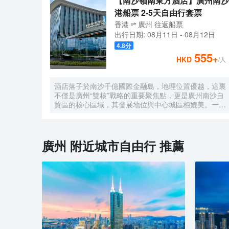
【南沙嶺南東方酒店】廣州南沙
港船票 2-5天自由行套票
香港
廣州
往返
船票
出行日期:
08月11日
-
08月12日
4.8
分
555
+
HKD
/人
酒店落子於南沙千億國際金融島，地理位置優越，這裏
不僅是廣州“雙核”戰略的重要聚焦點，更是廣州南沙自
貿區的核心區域，其發展地位與中心城區相媲美。一小
時便捷可達深圳、香港、澳門等國內主要城市。 酒店
的設計匠心獨運，融入中式古典美學。飄檐承襲古典起
翹之韻，整體造型俯瞰如字母“A”，既展中國氣派，又
含西式願景——Amazing（令人驚歎），
廣州
附近城市自由行 推薦
Astonishing（令人震撼），隱含着酒店將成為南沙乃
至全球矚目的中式美學新地標的美好期許。 酒店作為
南沙國際會展中心綜合體重要組成部分，以“木棉花
開，鴻翔海絲”之設計理念，以大灣區金融新地標之姿
態，締造南沙“立足灣區、協同港澳、面向世界”的實踐
範本。