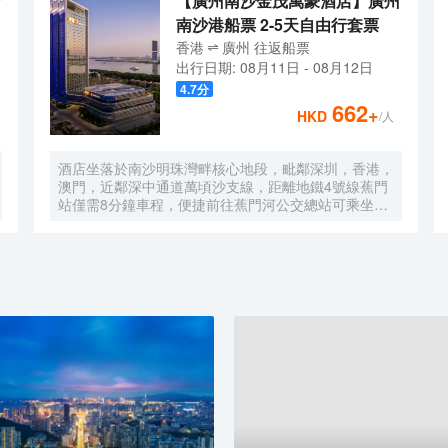
【廣州南沙金茂萬豪酒店】廣州
南沙港船票 2-5天自由行套票
香港
廣州
往返
船票
出行日期:
08月11日
-
08月12日
4.7
分
662
+
HKD
/人
酒店坐落於南沙明珠灣畔核心地段，毗鄰深圳，香港，
澳門，近鄰深中通道萬頃沙支線，距離地鐵4號線蕉門
站僅需8分鐘車程，便捷前往蕉門河公交總站可乘坐機
場大巴快線或深中跨市公交等，快速連接大灣區核心商
圈，距離深圳國際寶安機場僅需50分鐘車程。店內提
供小馬智行無人駕駛體驗券，可輕鬆前往南沙天后宮、
南沙濕地公園、廣汽科技館及環宇城購物中心等。 酒
店共有261間以海洋為設計靈感的客房及套房，詮釋現
代經典與優雅，滿足休閒賓客對在地文化的探索與體
驗。配備粵式風味的林苑中餐廳、中西結合的漁人碼頭
全日餐廳以及”雙重身份”的薄荷酒吧，體驗創新融合的
珍饈美饌。酒店擁有馬丁叔叔的農場，小朋友們可盡情
與小動物們互動亦或參與馬丁叔叔課堂，共度愉快的親
子時光。同時，酒店擁有1,600平方米的宴會及會議場
地以及寬敞的戶外草坪，可滿足不同的會議及宴會需
求，無論商務出行亦或休閒旅遊期待與您共赴南沙，遇