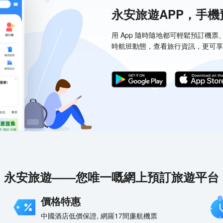
永安旅遊APP，手
用 App 隨時隨地都可輕鬆預訂機
時航班動態，查看旅行資訊，更可享
永安旅遊——您唯一嘅網上預訂旅遊平台
價格特惠
中國酒店低價保證, 網羅17間廉航機票