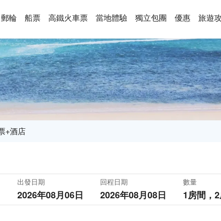
郵輪
船票
高鐵火車票
當地體驗
獨立包團
優惠
旅遊
票+酒店
出發日期
回程日期
數量
2026年08月06日
2026年08月08日
1房間，
2