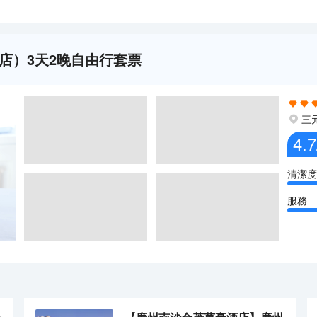
店）3天2晚自由行套票
三
4.7
清潔度
服務