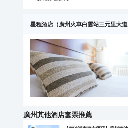
星程酒店（廣州火車白雲站三元里大道
廣州
其他酒店套票推薦