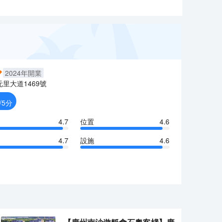
2024
年開業
元里大道1469號
/5分
4.7
位置
4.6
4.7
設施
4.6