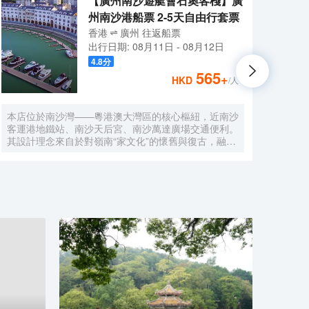
【廣州南沙遊艇會石奧客棧】廣
州南沙港船票 2-5天自由行套票
香港
廣州
往返
船票
出行日期:
08月11日
-
08月12日
4.8
分
565
+
HKD
/人
本店位於南沙灣——粵港澳大灣區的核心樞紐，近南沙
酒店
客運港地鐵站、南沙天后宮、南沙萬達廣場交通便利。
利。美
其設計理念來自於對嶺南“家文化”的懷舊與復古，融合
務酒
南洋傢俱的熱情奔放精髓，是一家現代海上絲綢之路上
廈內1
讓各路賓客品味嶺南與南洋風情的輕鬆茶室精品酒店，
會、
在經典家居與裝潢中重逢嶺南文化的歸屬感。 客棧共
生傾
五層，一層為大堂及茶室，二至五層為客房，寬敞、舒
雅，
適、風格各異的客房眾多；供賓客休閒暢談的石奧茶
恒壓
室，主要提供早餐、茶點、飲品、簡餐等服務；同時亦
浴缸
與中國大陸獲得“五金錨”獎的南沙遊艇會提供宴會/婚
工作人
宴/會議、中西式餐飲、遊艇觀光/租賃、帆船租賃/體
Bet
驗、遊艇帆船駕證考取等不同種服務功能，打造出一種
特色的休閒度假空間。