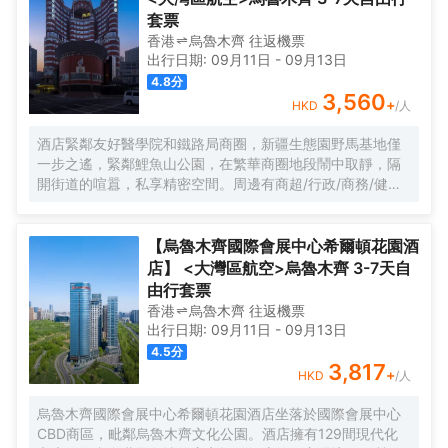
套票
香港
烏魯木齊
往返
機票
出行日期:
09月11日
-
09月13日
4.8
分
3,560
+
HKD
/人
酒店緊鄰友好醫學院和鐵路局商圈，新疆生態園野馬基地僅
一步之遙，緊鄰鯉魚山公園，在繁華商圈地段鬧中取靜，隔
開街道的喧囂，私享精密空間。周邊有商超/行政/商務/健
康，對您的生活健康出行提供全方位保障；同時聚焦新疆博
物館、科技館，2路八樓汽車站，親子出行的優選。地理位置
優越，交通便利，出行出租、地鐵、高鐵、機場都很方便，
【烏魯木齊國際會展中心希爾頓花園酒
酒店提供免費停車。
店】 <大灣區航空>烏魯木齊 3-7天自
由行套票
香港
烏魯木齊
往返
機票
出行日期:
09月11日
-
09月13日
4.5
分
3,817
+
HKD
/人
烏魯木齊國際會展中心希爾頓花園酒店坐落於國際會展中心
CBD商區，毗鄰烏魯木齊文化公園。酒店擁有129間現代化