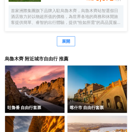
首家洲際集團旗下品牌入駐烏魯木齊，烏魯木齊站智選假日
酒店致力於以物超所值的價格，為世界各地的商務和休閒旅
客提供簡單、睿智的出行體驗，提供“恰如所需”的高品質服
務，優質睡眠、暢爽沐浴、高速網絡和營養早餐，以及煥新
賓客體驗的新一代設計，旨在幫助賓客為新的一天提供滿滿
活力，誠邀您在到訪烏魯木齊時獲享舒適與便利。
展開
烏魯木齊
附近城市自由行 推薦
吐魯番 自由行套票
喀什市 自由行套票