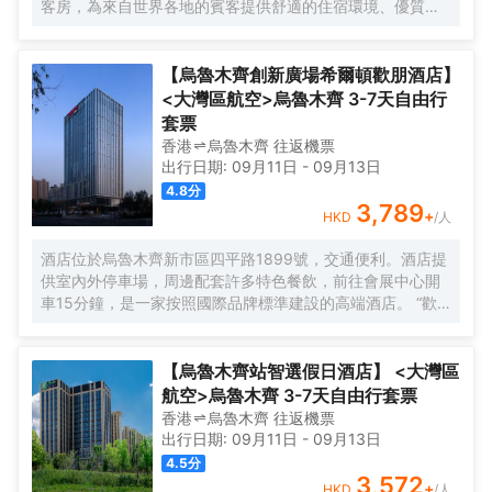
客房，為來自世界各地的賓客提供舒適的住宿環境、優質的
會議服務、便利的自助洗衣服務、豐富的早餐廳及24小時制
的健身中心。富有活力氣息的設計和明快熱誠的花園精神，
為您創造最愉快的大美新疆之旅。
【烏魯木齊創新廣場希爾頓歡朋酒店】
<大灣區航空>烏魯木齊 3-7天自由行
套票
香港
烏魯木齊
往返
機票
出行日期:
09月11日
-
09月13日
4.8
分
3,789
+
HKD
/人
酒店位於烏魯木齊新市區四平路1899號，交通便利。酒店提
供室內外停車場，周邊配套許多特色餐飲，前往會展中心開
車15分鐘，是一家按照國際品牌標準建設的高端酒店。 “歡
朋體驗，知己之道”,酒店設計簡的時尚，擁有希爾頓歡朋特色
的“HUB”大堂,集聚會、休閒、商務功能於一體。
【烏魯木齊站智選假日酒店】 <大灣區
航空>烏魯木齊 3-7天自由行套票
香港
烏魯木齊
往返
機票
出行日期:
09月11日
-
09月13日
4.5
分
3,572
+
HKD
/人