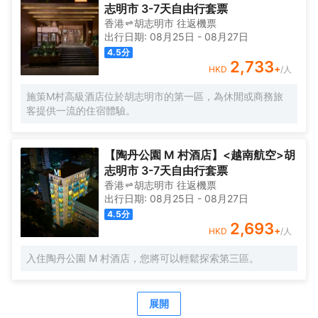
24小時熱水的客房浴室是不錯的選擇。 優美的環境，再搭配
志明市 3-7天自由行套票
上細緻周到的服務，酒店的休閒區定能滿足您的品質需求。
香港
胡志明市
往返
機票
酒店的會議廳將熱情的服務與專業的素質完美地結合在一
出行日期:
08月25日
-
08月27日
起。提供乾洗服務，為您的旅途省心。
4.5
分
2,733
+
HKD
/人
施策M村高級酒店位於胡志明市的第一區，為休閒或商務旅
客提供一流的住宿體驗。
【陶丹公園 M 村酒店】<越南航空>胡
志明市 3-7天自由行套票
香港
胡志明市
往返
機票
出行日期:
08月25日
-
08月27日
4.5
分
2,693
+
HKD
/人
入住陶丹公園 M 村酒店，您將可以輕鬆探索第三區。
展開