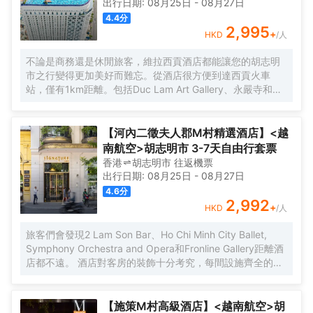
出行日期:
08月25日
-
08月27日
4.4
分
2,995
+
HKD
/人
不論是商務還是休閒旅客，維拉西貢酒店都能讓您的胡志明
市之行變得更加美好而難忘。從酒店很方便到達西貢火車
站，僅有1km距離。包括Duc Lam Art Gallery、永嚴寺和
Wat Chantarangsay都在短距離內，入住酒店的旅客在該地
區遊覽會很方便。 酒店對客房的裝飾十分考究，每間設施齊
全的客房都配備有雨傘、房內保險箱和空調。有飲水需求的
【河內二徵夫人郡M村精選酒店】<越
旅客，酒店還為您提供了瓶裝水。浴室配有拖鞋、24小時熱
南航空>胡志明市 3-7天自由行套票
水和浴缸。在餘暇時間，可以選擇去酒店的酒吧喝上一杯飲
香港
胡志明市
往返
機票
料，驅走所有的疲憊。貼心的送餐服務可以滿足那些喜歡在
出行日期:
08月25日
-
08月27日
私人場合進餐的旅客。除此之外，周邊餐飲種類繁多。
4.6
分
HOME FINEST（東南亞菜）供應一流的推薦美味-Grilled
2,992
+
HKD
/人
beef on hot rock stone，Huynh Hoa Sandwich
Shop（BÁNH MÌ HUỲNH HOA）（快餐簡餐）提供的法棍
旅客們會發現2 Lam Son Bar、Ho Chi Minh City Ballet,
三明治備受好評，Cyclo Resto（東南亞菜）的香茅雞也是來
Symphony Orchestra and Opera和Fronline Gallery距離酒
這裏遊玩不容錯過的美味。 住客既能在 室外泳池揮灑汗水，
店都不遠。 酒店對客房的裝飾十分考究，每間設施齊全的客
也可以在桑拿浴室放鬆身心。酒店設有會議廳和商務中心，
房都配備有熨衣設備、房內保險箱和衣櫃/衣櫥。服務人員會
為旅客提供高品質的商務服務。提供乾洗服務，為您的旅途
提前為您準備好電熱水壺和瓶裝水，以滿足您的飲水需求。
省心。
倘若您在忙碌的一天後想在自己的客房內放鬆，提供拖鞋和
【施策M村高級酒店】<越南航空>胡