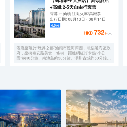
【國瑞豪生大酒店】汕頭酒店
+高鐵 2-5天自由行套票
香港
汕頭
往返
火車/高鐵票
出行日期:
08月13日
-
08月14日
4.5
分
732
+
HKD
/人
酒店坐落於“玩具之都”汕頭市澄海商圈，毗臨澄海區政
府，坐擁泰安路美食一條街；距離網紅打卡點“小公
園”約40分鐘、南澳島約30分鐘、潮州古城約50分鐘。
酒店隸屬美國温德姆集團旗下品牌，擁有豪華客房及套
房，光纖高速互聯網覆蓋，入住豪華房以上房型更可免
費享受Mini-Bar暢飲禮遇。