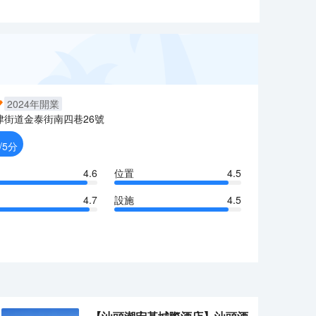
2024
年開業
津街道金泰街南四巷26號
/5分
4.6
位置
4.5
4.7
設施
4.5