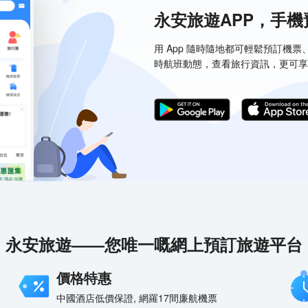
永安旅遊APP，手
用 App 隨時隨地都可輕鬆預訂機
時航班動態，查看旅行資訊，更可享
永安旅遊——您唯一嘅網上預訂旅遊平台
價格特惠
中國酒店低價保證, 網羅17間廉航機票