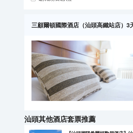
三顧爾頓國際酒店（汕頭高鐵站店）3
汕頭
其他酒店套票推薦