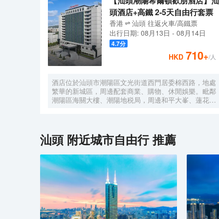
【汕頭潮陽希爾頓歡朋酒店】汕
頭酒店+高鐵 2-5天自由行套票
香港
汕頭
往返
火車/高鐵票
出行日期:
08月13日
-
08月14日
4.7
分
710
+
HKD
/人
酒店位於汕頭市潮陽區文光街道西門居委棉西路，地處
繁華的新城區，周邊配套商業、購物、休閒娛樂。毗鄰
潮陽區海關大樓、潮陽地税局，周邊和平大峯、蓮花
峯、礐石風景旅遊區。酒店設有各式温馨舒適客房，每
間客房均採用美國“Hampton Bed ”標準Serta雙專利床
墊及生態認證床品，選用美國護膚領域殿堂級品
牌“Peter Thomas Roth”作為指定洗浴用品；獨具希爾
汕頭
附近城市自由行 推薦
頓歡朋特色的“HUB” 大堂，集歡迎、聚會、休閒及商
務功能於一體，酒店同時設有健康格調全日制餐廳、多
功能精英會議室、樂動健身房、洗衣房等商務配套設
施，另客房設有親子沙發床和其他兒童用品，是您商旅
出行、親子出遊的理想下榻選擇！