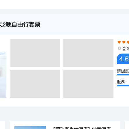
天2晚自由行套票
新
4.6
清潔度
服務