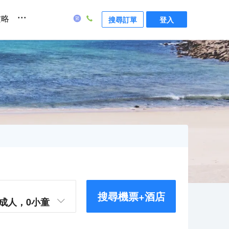
...
攻略
搜尋訂單
登入
搜尋機票+酒店
成人，
0
小童