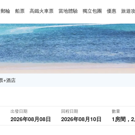
郵輪
船票
高鐵火車票
當地體驗
獨立包團
優惠
旅遊
票+酒店
出發日期
回程日期
數量
2026年08月08日
2026年08月10日
1房間，
2