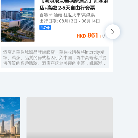
【汕頭潮宏基城際酒店】汕頭酒
店+高鐵 2-5天自由行套票
香港
汕頭
往返
火車/高鐵票
出行日期:
08月13日
-
08月14日
4.7
分
861
+
HKD
/人
酒店是華住城際品牌旗艦店，華住收購後將lntercity精
酒店
準、精煉、品質的德式基因引入中國，為中高端客戶提
一切
供優質的客戶體驗。酒店座落於美麗的南濱，毗鄰潮汕
和會
文化博覽中心和臻寶博物館，步行三分鐘可抵達濱海長
鬆並
廊，周邊交通便利，地理位置優越。一樓設有大堂吧，
聯繫
提供精釀啤酒和Costa咖啡，適合忙碌後的小酌放鬆；
心、
二樓設有中餐廳，提供自助早餐和精緻的潮菜，適合商
務宴請和家庭聚會。客房內配備智能感應控制系統、絲
漣床墊、空氣淨化器、Minibar保鮮冰箱、阿佩利斯洗
護套裝等。從設計到服務的各個方面，都充分考慮到了
商務客人的需求，為其提供高效、舒適且便捷的住宿體
驗！