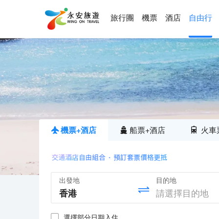
旅行團
機票
酒店
自由行
機票+酒店
船票+酒店
火車
出發地
目的地
選擇部分日期入住