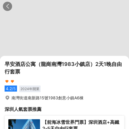
早安酒店公寓（龍崗南灣1983小鎮店）2天1晚自由
行套票
4.2
/5
2024
年開業
南灣街道南新路15號1983創意小鎮A6棟
深圳
人氣套票推薦
【前海冰雪世界門票】深圳酒店+高鐵
2-5天自由行套票