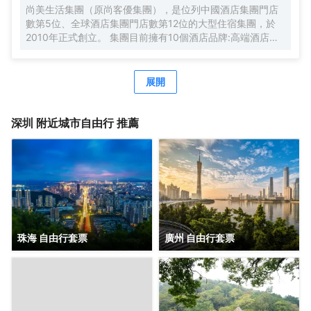
尚美生活集團（原尚客優集團），是位列中國酒店集團門店
數第5位、全球酒店集團門店數第12位的大型住宿集團，於
2010年正式創立。 集團目前擁有10個酒店品牌:高端酒店品
牌萬際、假日美地，中高端酒店蘭歐，中檔酒店尚客優品，
經濟型酒店尚客優、駿怡、A&A Room、橙客，以及民宿品
牌花美時、公寓品牌LIPPO公社。尚美生活旗下酒店超過
展開
3500家（含在營店和籌建店），現已覆蓋全國31個省293座
城市，會員數量超4000萬。 作為國內創客精神的住宿集
團，尚美生活憑藉創新的商業模式、強大的品牌優勢和專業
深圳
附近城市自由行 推薦
的服務支持，攜手消費者、業主以及合作伙伴，共建、共
創、共享大住宿共同體。未來，集團將不斷探索住宿業與互
聯網的結合、與新生活方式的結合，致力於成為全球領先的
生活服務連鎖平台，引領新尚美好生活。
珠海 自由行套票
廣州 自由行套票