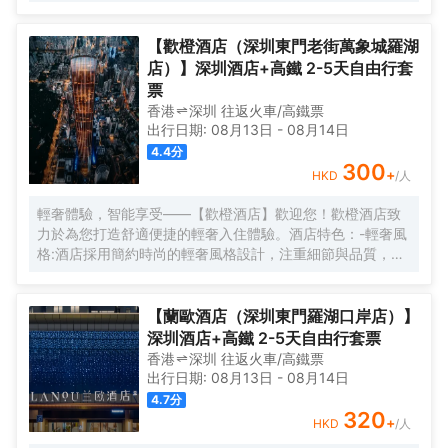
現精彩。
【歡橙酒店（深圳東門老街萬象城羅湖
店）】深圳酒店+高鐵 2-5天自由行套
票
香港
深圳
往返
火車/高鐵票
出行日期:
08月13日
-
08月14日
4.4
分
300
+
HKD
/人
輕奢體驗，智能享受——【歡橙酒店】歡迎您！歡橙酒店致
力於為您打造舒適便捷的輕奢入住體驗。酒店特色：-輕奢風
格:酒店採用簡約時尚的輕奢風格設計，注重細節與品質，為
您營造舒適優雅的居住環境。-智能體驗:房間配備小度智能系
統，語音控制燈光、空調、電視等設備，解放雙手，盡享科
技帶來的便捷。-舒適享受:24小時熱水即開即熱，無需等
【蘭歐酒店（深圳東門羅湖口岸店）】
待，為您洗去一身疲憊。-影音娛樂:部分房間配備高清投影
深圳酒店+高鐵 2-5天自由行套票
儀，打造私人影院，享受震撼視聽盛宴。-貼心服務:酒店設有
香港
深圳
往返
火車/高鐵票
洗衣房，並提供烘乾服務，解決您的洗衣煩惱，讓旅途更加
出行日期:
08月13日
-
08月14日
輕鬆自在。歡橙酒店是您商務出行、休閒度假的理想之選。
4.7
分
期待您的光臨！温馨提示，圖片僅供參考，無法涵蓋所有房
320
+
HKD
/人
型，詳細的實物照片請諮詢酒店。