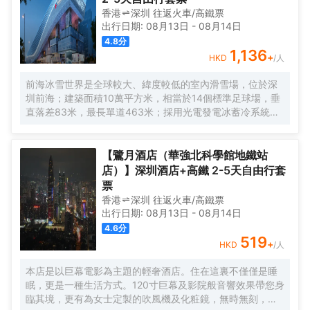
香港
深圳
往返
火車/高鐵票
出行日期:
08月13日
-
08月14日
4.8
分
1,136
+
HKD
/人
前海冰雪世界是全球較大、緯度較低的室內滑雪場，位於深
圳前海；建築面積10萬平方米，相當於14個標準足球場，垂
直落差83米，最長單道463米‌；採用光電發電冰蓄冷系統，
減少43%碳排放，鋼結構用量達4.7萬噸‌；全年維持-6℃，
配備5條專業滑道（總長1569公尺），可承辦國際滑雪賽
事‌。
【鷺月酒店（華強北科學館地鐵站
店）】深圳酒店+高鐵 2-5天自由行套
票
香港
深圳
往返
火車/高鐵票
出行日期:
08月13日
-
08月14日
4.6
分
519
+
HKD
/人
本店是以巨幕電影為主題的輕奢酒店。住在這裏不僅僅是睡
眠，更是一種生活方式。120寸巨幕及影院般音響效果帶您身
臨其境，更有為女士定製的吹風機及化粧鏡，無時無刻，呈