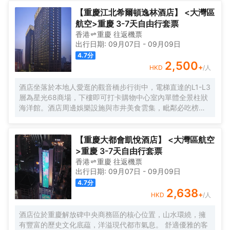
【重慶江北希爾頓逸林酒店】 <大灣區
航空>重慶 3-7天自由行套票
香港
重慶
往返
機票
出行日期:
09月07日
-
09月09日
4.7
分
2,500
+
HKD
/人
酒店坐落於本地人愛逛的觀音橋步行街中，電梯直達的L1-L3
層為星光68商場，下樓即可打卡購物中心室內單體全景柱狀
海洋館。酒店周邊娛樂設施與市井美食雲集，毗鄰必吃榜叁
步梯火鍋、朱光玉火鍋，本地人氣商場北城天街、本地美食
街及酒吧街-九街，文藝打卡點北倉文創園，是繁華鬧市的靜
謐下榻之選，亦可同時感受本地市井與時尚都會的穿越樂
【重慶大都會凱悅酒店】 <大灣區航空
趣。
>重慶 3-7天自由行套票
香港
重慶
往返
機票
出行日期:
09月07日
-
09月09日
4.7
分
2,638
+
HKD
/人
酒店位於重慶解放碑中央商務區的核心位置，山水環繞，擁
有豐富的歷史文化底藴，洋溢現代都市氣息。 舒適優雅的客