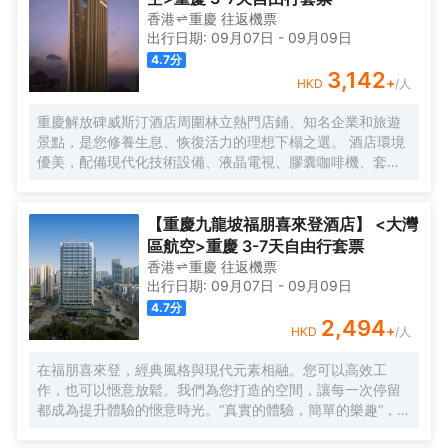
香港
重慶
往返
機票
出行日期:
09月07日
-
09月09日
4.7
分
3,142
+
HKD
/人
重慶解放碑威斯汀酒店周圍林立熱門店鋪、知名企業和旅遊
景點，是您修養生息、恢復活力的理想下榻之選。 酒店環境
優美，配備現代化技術設備、液晶電視、膠囊咖啡機、套房
配備戴森吹風機、高速 Wi-Fi 和特色天夢之床，宛如繁華都
市之中的安逸綠洲。
【重慶九龍坡福朋喜來登酒店】 <大灣
區航空>重慶 3-7天自由行套票
香港
重慶
往返
機票
出行日期:
09月07日
-
09月09日
4.7
分
2,494
+
HKD
/人
在福朋喜來登，經典風格與現代元素相融。您可以高效工
作，也可以愜意放鬆。我們為您打造的空間，讓每一次停留
都成為提升體驗的愜意時光。“真實的體驗，簡單的樂趣”，強
調為現代旅行者提供輕鬆無壓力、物有所值的住宿體驗。