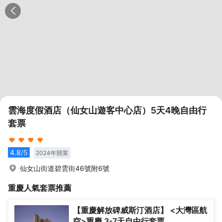
雲海度假酒店（仙女山遊客中心店）5天4晚自由行
套票
4.8
/5
2024
年開業
仙女山街道碧雲街46號附6號
重慶
人氣套票推薦
【重慶解放碑威斯汀酒店】 <大灣區航
空>重慶 3-7天自由行套票