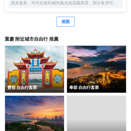
房及套房，均可欣賞到城市風光或花園美景，部分客房可俯
瞰重慶地標解放碑。兩間餐廳及一個酒廊提供中西式珍饈美
食；配套健身設施、540平米無柱式凱悅宴會廳、靈動的會
議空間及1,000平米戶外屋頂花園步道，綠徑通幽，適合舉辦
展開
各種主題活動。
重慶
附近城市自由行 推薦
豐都 自由行套票
奉節 自由行套票