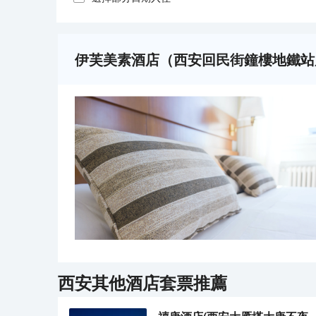
伊芙美素酒店（西安回民街鐘樓地鐵站
西安
其他酒店套票推薦