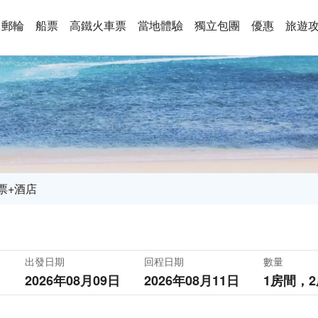
郵輪
船票
高鐵火車票
當地體驗
獨立包團
優惠
旅遊
票+酒店
出發日期
回程日期
數量
2026年08月09日
2026年08月11日
1房間，
2