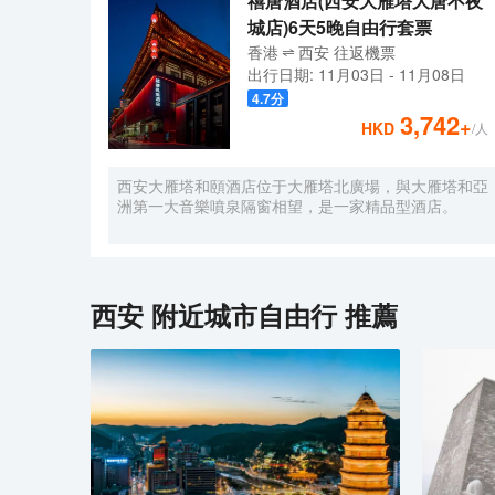
禧唐酒店(西安大雁塔大唐不夜
城店)6天5晚自由行套票
香港
西安
往返
機票
出行日期:
11月03日
-
11月08日
4.7
分
3,742
+
HKD
/人
西安大雁塔和頤酒店位于大雁塔北廣場，與大雁塔和亞
洲第一大音樂噴泉隔窗相望，是一家精品型酒店。
西安
附近城市自由行 推薦