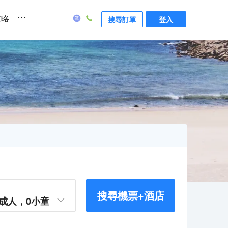
...
攻略
搜尋訂單
登入
搜尋機票+酒店
成人，
0
小童