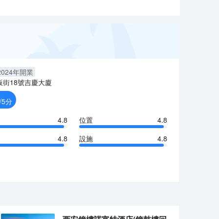
2024
年開業
板街18號吉慶大廈
/5分
4.8
位置
4.8
4.8
設施
4.8