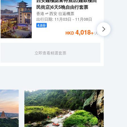
西安鐘樓諾富特酒店(鐘鼓樓回
民街店)6天5晚自由行套票
香港
西安
往返
機票
出行日期:
11月03日
-
11月08日
4.8
分
4,018
+
HKD
/人
西安
立即查看精選套票
毗鄰
抱。
便捷
蓉園
適客
角俯
端輕
計手
社交
選，
舒適的