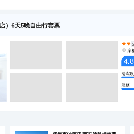
店）6天5晚自由行套票
案
4.8
清潔度
服務