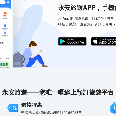
永安旅遊APP，手
用 App 隨時隨地都可輕鬆預訂機
時航班動態，查看旅行資訊，更可享
永安旅遊——您唯一嘅網上預訂旅遊平台
價格特惠
中國酒店低價保證, 網羅17間廉航機票