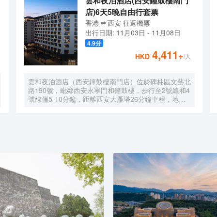
雲和夜泊酒店(西安鐘鼓樓南門
店)6天5晚自由行套票
香港
西安
往返
機票
出行日期:
11月03日
-
11月08日
4.9
分
4,411
+
HKD
/人
雲和夜泊酒店（西安鐘鼓樓南門店）位於碑林區文藝北
路190號，毗鄰西安永寧門和鐘鼓樓，步行至2號線和4
號線僅5-10分鐘，距離西安大雁塔26分鐘車程，地理
位置優越，交通便利。酒店擁有高檔客房170餘間，房
間配備各種客房高檔用品和先進的硬件設施設備；餐廳
聘請特級廚師製作精美早、中、晚餐供酒店客人享用；
酒店亦配備巴士、豪華商務車接送客人方便出行。酒店
客房空間寬敞、家居設計獨具匠心、裝修風格優雅舒
心。所有客房均採用西安當地高檔優質床品、全套草本
精華洗浴用品供客人使用；網絡方面配備百兆高速光
纖、WIFI全覆蓋，致力於為客人提供舒適便捷的住宿
體驗環境！