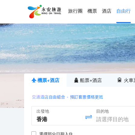
旅行團
機票
酒店
自由行
機票+酒店
船票+酒店
火車
出發地
目的地
選擇部分日期入住