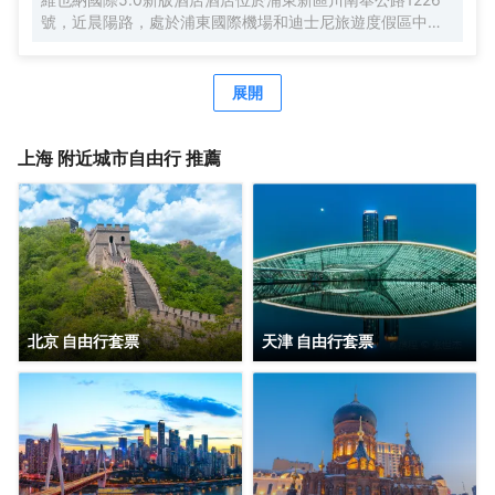
號，近晨陽路，處於浦東國際機場和迪士尼旅遊度假區中間
位置，地理位置優越，自駕車3分鐘快速駛入上海S1高速，
去往市區、機場、迪士尼樂園、野生動物園等非常便捷。距
離浦東國際機場，僅有15分鐘車程。距離上海國際旅遊度假
展開
區（迪士尼樂園），僅有20分鐘車程。可便捷到達地鐵2號
線凌空路站，交通便利。酒店周圍生活設施齊全，商務旅遊
資源眾多，有上海新國際博覽中心、佛羅倫薩奧特萊斯購物
上海
附近城市自由行 推薦
小鎮、川沙古鎮、張聞天故居、上海野生動物園、三甲港濱
海旅遊區等。 酒店是錦江酒店（中國區）旗下的中端連鎖品
牌酒店，按照維也納國際5.0標準裝修，簡約時尚，整體風格
舒適典雅。客房寬敞明亮，房內布置精美，處處體現人性化
的理念。 酒店還有免費停車場、休閒茶吧、精品早餐、寬敞
會議室等，同時還為您提供24小時免費浦東機場接機（需預
約）等服務，賓客抵達浦東機場並取完行李聯繫當值司機
（13651944838），T1航站樓-三樓-3號門，T2航站樓-三
北京 自由行套票
天津 自由行套票
樓29號門，另酒店提供迪士尼樂園免費班車服務，送站時間
早上07：20一班車子送往迪士尼樂園，晚上第二場煙花結束
接回預計時間約22：00左右。是商務、休閒、會務的理想酒
店。