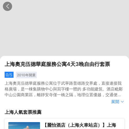
上海奧克伍德華庭服務公寓4天3晚自由行套票
0
/5
2010
年開業
上海奧克伍德華庭服務公寓位于武寧路普雄路交界處，直接連接我
格廣場，是一棟集購物中心與寫字樓一體的 多功能建筑。酒店毗鄰
中山公園商業區，離靜安寺僅一橋之隔，地理位置優越，交通便
利。
上海奧克伍德華庭服務公寓位于武寧路普雄路交界處，直接連接我
展開
格廣場，是一棟集購物中心與寫字樓一體的 多功能建筑。酒店毗鄰
上海
人氣套票推薦
中山公園商業區，離靜安寺僅一橋之隔，地理位置優越，交通便
利。
【麗怡酒店（上海火車站店）】上海