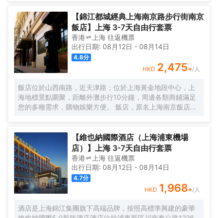
美譽，集娛樂休閒、餐飲美食、會議會務、拓展訓練、團建
培訓於一體的綜合度假景區。 酒店整體以蘇式園林為主調，
【錦江都城經典上海南京路步行街南京
精緻、古樸的四合院酒店 古色古香、花草蘢葱、鳥語花香 配
飯店】上海 3-7天自由行套票
以現代化的設施以及標準化、人性化的服務。
香港
上海
往返
機票
出行日期:
08月12日
-
08月14日
4.8
分
2,475
+
HKD
/人
飯店位於山西南路，近天津路；位於上海黃金地段中心，上
海地標景點圍聚，距離外灘步行10分鐘，周邊各類商鋪滿足
您的多種需求，購物娛樂方便。 飯店，原名上海南京飯店。
始建於1929年，建成於1931年，猶太人投資建造，是一棟具
有80多年曆史的近代保護建築。落成後的相當一段時間，是
上海文壇人士聚會的場所，文壇巨匠巴金、魯迅等都曾和南
【維也納國際酒店（上海浦東機場
京飯店結下不解之緣，是巴金早期宴請賓客及重大宴請之
店）】上海 3-7天自由行套票
地。 飯店配有無線WIFI、中西式自助餐廳、大堂吧、會議
香港
上海
往返
機票
室，自助餐廳提供營養、豐富、藝術的自助早餐，多種選擇
出行日期:
08月12日
-
08月14日
的午晚餐，每日下午2點至4點提供“社交時光”供您享用飲
4.7
分
料、小食，飯店是您旅遊、商務的上佳選擇。
1,968
+
HKD
/人
酒店是上海錦江集團旗下高端品牌，按照高標準興建的豪華
維也納國際5.0新版酒店酒店位於浦東新區川南奉公路1226