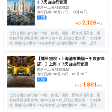
3-7天自由行套票
香港
上海
往返
機票
出行日期:
08月12日
-
08月14日
4.7
分
2,126
+
HKD
/人
位於合慶鎮凌行路568號，南接川揚河，西靠郊環高速，距
奧特萊斯佛羅倫薩小鎮10分鐘車程 ,距迪士尼樂園 30分鐘車
程 ,距離浦東機場 20分鐘車程 ,佔地總面積1000畝，是目前
離市中心最近的生態農業休閒園區之一。有”浦東的後花園“的
美譽，集娛樂休閒、餐飲美食、會議會務、拓展訓練、團建
培訓於一體的綜合度假景區。 酒店整體以蘇式園林為主調，
【麗呈別院（上海浦東機場三甲度假區
精緻、古樸的四合院酒店 古色古香、花草蘢葱、鳥語花香 配
店）】上海 3-7天自由行套票
以現代化的設施以及標準化、人性化的服務。
香港
上海
往返
機票
出行日期:
08月26日
-
08月28日
4.5
分
1,861
+
HKD
/人
位於合慶鎮凌行路568號，南接川揚河，西靠郊環高速，距
奧特萊斯佛羅倫薩小鎮10分鐘車程 ,距迪士尼樂園 30分鐘車
程 ,距離浦東機場 20分鐘車程 ,佔地總面積1000畝，是目前
離市中心最近的生態農業休閒園區之一。有”浦東的後花園“的