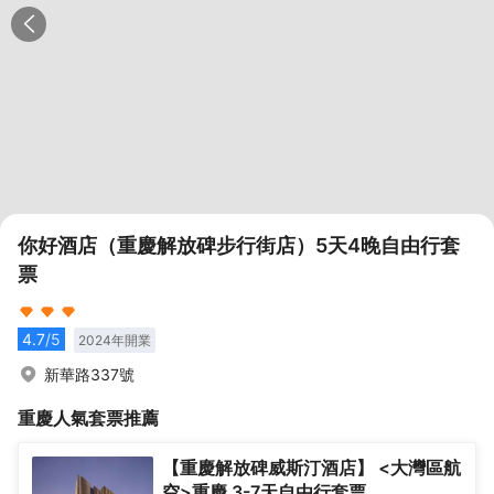
你好酒店（重慶解放碑步行街店）5天4晚自由行套
票
4.7
/5
2024
年開業
新華路337號
重慶
人氣套票推薦
【重慶解放碑威斯汀酒店】 <大灣區航
空>重慶 3-7天自由行套票