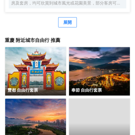
房及套房，均可欣賞到城市風光或花園美景，部分客房可俯
瞰重慶地標解放碑。兩間餐廳及一個酒廊提供中西式珍饈美
食；配套健身設施、540平米無柱式凱悅宴會廳、靈動的會
議空間及1,000平米戶外屋頂花園步道，綠徑通幽，適合舉辦
展開
各種主題活動。
重慶
附近城市自由行 推薦
豐都 自由行套票
奉節 自由行套票