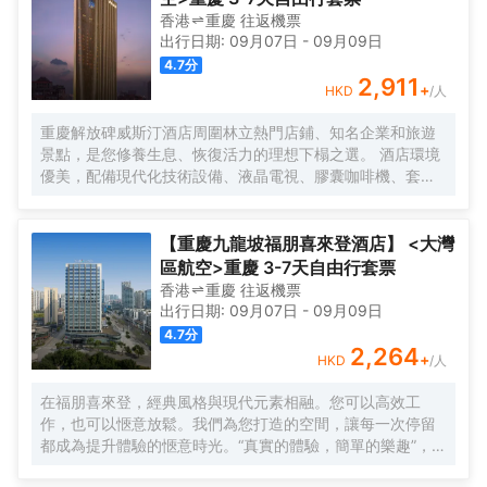
香港
重慶
往返
機票
出行日期:
09月07日
-
09月09日
4.7
分
2,911
+
HKD
/人
重慶解放碑威斯汀酒店周圍林立熱門店鋪、知名企業和旅遊
景點，是您修養生息、恢復活力的理想下榻之選。 酒店環境
優美，配備現代化技術設備、液晶電視、膠囊咖啡機、套房
配備戴森吹風機、高速 Wi-Fi 和特色天夢之床，宛如繁華都
市之中的安逸綠洲。
【重慶九龍坡福朋喜來登酒店】 <大灣
區航空>重慶 3-7天自由行套票
香港
重慶
往返
機票
出行日期:
09月07日
-
09月09日
4.7
分
2,264
+
HKD
/人
在福朋喜來登，經典風格與現代元素相融。您可以高效工
作，也可以愜意放鬆。我們為您打造的空間，讓每一次停留
都成為提升體驗的愜意時光。“真實的體驗，簡單的樂趣”，強
調為現代旅行者提供輕鬆無壓力、物有所值的住宿體驗。