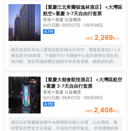
【重慶江北希爾頓逸林酒店】 <大灣區
航空>重慶 3-7天自由行套票
香港
重慶
往返
機票
出行日期:
09月07日
-
09月09日
4.7
分
2,269
+
HKD
/人
酒店坐落於本地人愛逛的觀音橋步行街中，電梯直達的L1-L3
層為星光68商場，下樓即可打卡購物中心室內單體全景柱狀
海洋館。酒店周邊娛樂設施與市井美食雲集，毗鄰必吃榜叁
步梯火鍋、朱光玉火鍋，本地人氣商場北城天街、本地美食
街及酒吧街-九街，文藝打卡點北倉文創園，是繁華鬧市的靜
謐下榻之選，亦可同時感受本地市井與時尚都會的穿越樂
【重慶大都會凱悅酒店】 <大灣區航空
趣。
>重慶 3-7天自由行套票
香港
重慶
往返
機票
出行日期:
09月07日
-
09月09日
4.7
分
2,408
+
HKD
/人
酒店位於重慶解放碑中央商務區的核心位置，山水環繞，擁
有豐富的歷史文化底藴，洋溢現代都市氣息。 舒適優雅的客