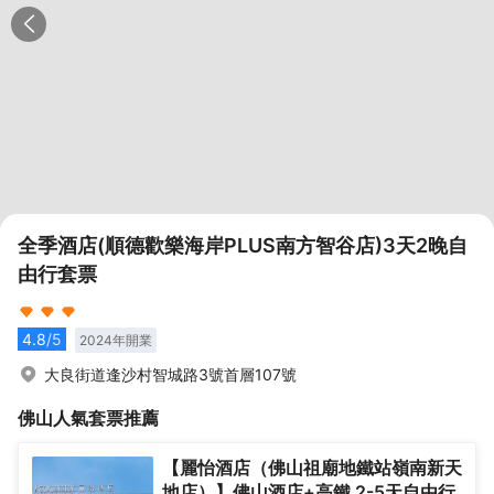
全季酒店(順德歡樂海岸PLUS南方智谷店)3天2晚自
由行套票
4.8
/5
2024
年開業
大良街道逢沙村智城路3號首層107號
佛山
人氣套票推薦
【麗怡酒店（佛山祖廟地鐵站嶺南新天
地店）】佛山酒店+高鐵 2-5天自由行