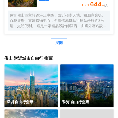
速寬帶網絡、37樓自助洗衣房（全新自動化LG洗衣機烘乾
644
+
HKD
/人
機），9個大、中、小型會議廳，均配備高清LED；28樓正宗
泰式按摩SPA，5樓健身會所，配套完善，專業服務，滿足您
位於佛山市主幹道汾江中路，臨近嶺南天地、祖廟商業街、
商務接待、會務服務所有需求，彰顯現代酒店之智能化及個
百花廣場、東建購物中心，至廣佛地鐵站祖廟站步行約8分
性化魅力。
鐘，交通便利。 這是一家精品設計師酒店，由國外著名設計
師設計，整個大堂以希臘魔幻故事潘多拉盒子為設計主題，
蝙蝠俠歸來、木光之城、詹姆斯·邦等多種不同設計風格的主
題房型，讓你領略時尚、炫酷的全新入住體驗。 超大房間面
展開
積（35m²-38m²），配有39”飛利浦液晶電視，所有房間高
速WIFI，智能燈控、電動窗簾。客房音響系統支持藍牙、
iphone、ipad和筆記本，並且支持與電視機連接播放，客房
佛山
附近城市自由行 推薦
隔音系統由清華聲學院設計，保證您一夜安睡睡眠。
深圳 自由行套票
珠海 自由行套票