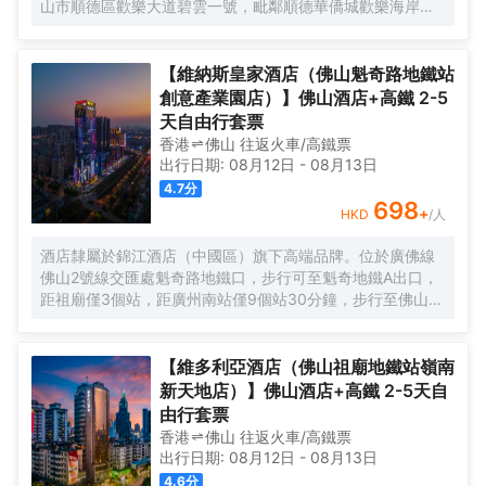
山市順德區歡樂大道碧雲一號，毗鄰順德華僑城歡樂海岸
滿足您的休閒和商務需求。
PLUS、瑪雅海灘水公園，佛山順德區政府、新能源汽車小
鎮、南方智谷、美的寫字樓等商業區；近清暉園、寶林寺、
順峯山公園等著名景點。信步即達廣佛地鐵3號線華僑城歡樂
【維納斯皇家酒店（佛山魁奇路地鐵站
海岸站，距廣州南站30分鐘車程、佛山沙提機場50分鐘車
創意產業園店）】佛山酒店+高鐵 2-5
程，交通便利，商賈繁華，休閒度假資源富集，是您出差、
天自由行套票
旅行休閒憩息的品牌酒店。 酒店擁有頗具人文藝術的空間立
香港
佛山
往返
火車/高鐵票
體大堂和裝飾風格各異的奢裝客房，帶你領略不同國家和地
出行日期:
08月12日
-
08月13日
域的裝飾風情，房間均配備超大屏投影、如夢雲端的超輕柔
4.7
分
床上用品、呵護您每一寸肌膚的EPIQUAL全套高端洗護用
698
+
HKD
/人
品、智慧客控系統以及百兆無線網絡。配套自助早餐廳（5座
2F），自助免費洗衣房（5座1F），是你商務公幹，休閒旅
酒店隸屬於錦江酒店（中國區）旗下高端品牌。位於廣佛線
居，家庭親子，團建轟趴及獨處休憩的上乘優選！ 有朋自遠
佛山2號線交匯處魁奇路地鐵口，步行可至魁奇地鐵A出口，
方來，不亦樂乎！ 我們將竭誠您服務
距祖廟僅3個站，距廣州南站僅9個站30分鐘，步行至佛山瀾
石候機樓，白雲機場1小時車程，距佛山創意產業園、至嶺南
天地、嶺南明珠體育館、世紀蓮體育館、佛山新聞中心都不
遠，地理位置優越，交通十分便捷。 酒店佔地面積近4000
【維多利亞酒店（佛山祖廟地鐵站嶺南
平方，有着方便快捷的地面以及地下負一A層停車場，投入總
新天地店）】佛山酒店+高鐵 2-5天自
配套面積近25000平方，擁有智能化豪華客房，分佈於29-
由行套票
36樓高樓層，客房擁有全景緻落地玻璃窗，一覽禪城乃至佛
香港
佛山
往返
火車/高鐵票
山新城美麗風光；“極目禪天遠，相逢盡歡顏”。配備電動窗紗
出行日期:
08月12日
-
08月13日
窗簾、霧化玻璃、一鍵智能燈光控制，3秒速熱淋浴系統，高
4.6
分