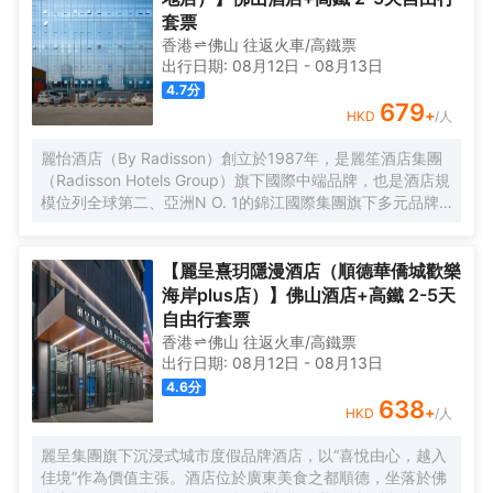
套票
香港
佛山
往返
火車/高鐵票
出行日期:
08月12日
-
08月13日
4.7
分
679
+
HKD
/人
麗怡酒店（By Radisson）創立於1987年，是麗笙酒店集團
（Radisson Hotels Group）旗下國際中端品牌，也是酒店規
模位列全球第二、亞洲N O. 1的錦江國際集團旗下多元品牌
之一。麗怡酒店在全球有600多家門店,是麗笙酒店集團旗下
門店數量TOP1的品牌。 酒店坐落於佛山市禪城區同心薈商
業廣場（佛山市禪城區人民西路13號），處於同心薈商業廣
【麗呈熹玥隱漫酒店（順德華僑城歡樂
場中心，緊靠廣東省婦幼保健院禪城院區；大型步行街嶺南
海岸plus店）】佛山酒店+高鐵 2-5天
新天地、距離祖廟步行街、東方購物廣場均可步行可達。酒
自由行套票
店距離廣佛線祖廟地鐵站步行約10分鐘可達；距離佛山西高
香港
佛山
往返
火車/高鐵票
鐵站車程約30分鐘可到達。 酒店為不同賓客提供了行政樓層
出行日期:
08月12日
-
08月13日
及行政套房，在行政套房中通過多功能傢俱、MAXHUB等應
4.6
分
用，設計了麗怡品牌獨有的X-SPACES悉·空間，旨在為商旅
638
+
HKD
/人
人羣塑造多功能的便捷體驗，並提供各類豪華房間，所有房
間均為落地窗，客人提供不同需求。酒店一應配套齊全，擁
麗呈集團旗下沉浸式城市度假品牌酒店，以“喜悅由心，越入
有1000㎡獨立停車場、為住客店人提供免費停車。100平米
佳境”作為價值主張。酒店位於廣東美食之都順德，坐落於佛
全功能會議室和24小時健身房，更貼心的設置自助洗衣房，