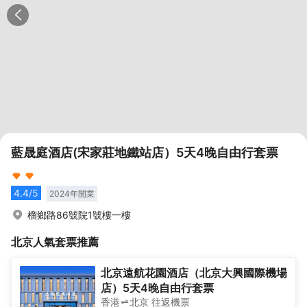
藍晟庭酒店(宋家莊地鐵站店）5天4晚自由行套票
4.4
/5
2024
年開業
榴鄉路86號院1號樓一樓
北京
人氣套票推薦
北京遠航花園酒店（北京大興國際機場
店）5天4晚自由行套票
香港
北京
往返
機票