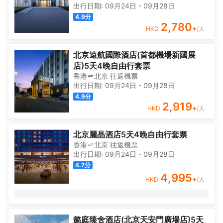
出行日期:
09月24日
-
09月28日
4.9
分
2,780
+
HKD
/人
北京遠航國際酒店(首都機場新國展
店)5天4晚自由行套票
香港
北京
往返
機票
出行日期:
09月24日
-
09月28日
4.9
分
2,919
+
HKD
/人
北京麗晶酒店5天4晚自由行套票
香港
北京
往返
機票
出行日期:
09月24日
-
09月28日
4.7
分
4,995
+
HKD
/人
懿庭臻舍酒店(北京天安門廣場店)5天