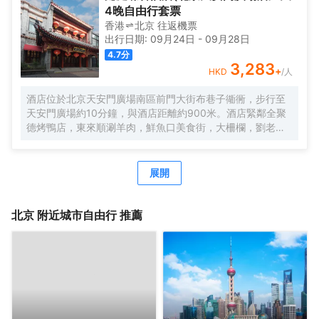
4晚自由行套票
香港
北京
往返
機票
出行日期:
09月24日
-
09月28日
4.7
分
3,283
+
HKD
/人
酒店位於北京天安門廣場南區前門大街布巷子衚衕，步行至
天安門廣場約10分鐘，與酒店距離約900米。酒店緊鄰全聚
德烤鴨店，東來順涮羊肉，鮮魚口美食街，大柵欄，劉老根
大舞台，德雲社，傳統皮影戲，杜莎夫人蠟像館，保利劇院
等等目不暇接。無論是美食還是娛樂都會給您全新的奢侈貴
族的體驗享受。酒店設計為復古理念，傳統文化的氣息使得
展開
老北京的特色渲染不已。讓您完全親身體驗。酒店專屬房間
有小院套房，配備了司機，助理，以及更高層次的房間。酒
店共百餘間房，酒店的優勢房間都很寬大，舒適的床為您卸
北京
附近城市自由行 推薦
下整天的疲倦，完美的空調讓您隨意切換4個季度的温度，確
保您和您的伴侶在房間可以舒適的度過愜意的每一夜。酒店
宗旨是服務永遠微笑，隨時隨地為您排憂解難，配備了可口
的傳統的餐飲，旅遊部，供您選擇北京及周邊的旅行天堂。
酒店內服務有機場接送，外賓翻譯，北京旅遊報名。酒店全
體員工在北京集體恭候您的光臨，將讓您感受什麼叫回家的
服務。