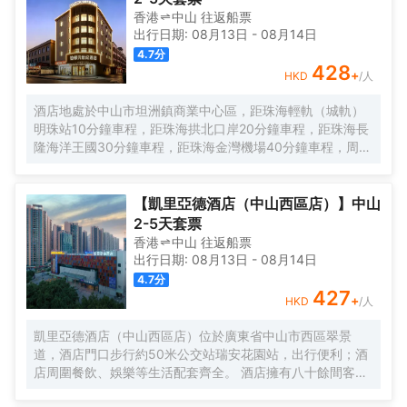
香港
中山
往返
船票
出行日期:
08月13日
-
08月14日
4.7
分
428
+
HKD
/人
酒店地處於中山市坦洲鎮商業中心區，距珠海輕軌（城軌）
明珠站10分鐘車程，距珠海拱北口岸20分鐘車程，距珠海長
隆海洋王國30分鐘車程，距珠海金灣機場40分鐘車程，周邊
特色餐飲、西餐廳、棋牌、清吧、高檔小區集中；有坦洲步
行街、合勝百貨商場、壹加壹大型超市、人民醫院、客運站
和政務服務大廳，集購物、美食、娛樂、商務和行政於一體
【凱里亞德酒店（中山西區店）】中山
等生活設施配套。公寓擁有現代温馨客房，配套有餐廳、洗
2-5天套票
衣房、多功能廳等公共空間，旅客在享受舒適住宿的同時，
香港
中山
往返
船票
也能輕鬆滿足各種休閒與商務需求。客房分佈於2層至5層，
出行日期:
08月13日
-
08月14日
所有客房都配備有高品質的床品、高速wifi及智能控制系統，
4.7
分
確保賓客能夠享受到賓至如歸的居住體驗。喜悅餐廳位於1
427
+
HKD
/人
層，每天都按照國際化標準提供數十種精選早餐品種，2-3種
本地特色菜，展現 （城市）飲食文化。此外，位於6層的洗
凱里亞德酒店（中山西區店）位於廣東省中山市西區翠景
衣房配備有先進的自助洗衣烘乾設備以及高效熨燙機，賓客
道，酒店門口步行約50米公交站瑞安花園站，出行便利；酒
在忙碌之餘也能輕鬆打理日常衣物。公寓是東呈集團旗下中
店周圍餐飲、娛樂等生活配套齊全。 酒店擁有八十餘間客
高端服務式公寓品牌，以“傾注匠心，融入當地”為品牌理念，
房； 房內基礎配設齊全，是商旅出行的不錯之選。
融合現代生活方式和行為，旨在為商旅人士提供舒適住宿、