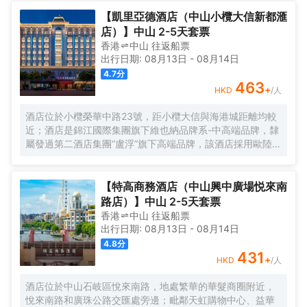
尊貴服務和非凡體驗的現代化理想居庭。
【凱里亞德酒店（中山小欖大信新都滙
店）】中山 2-5天套票
香港
中山
往返
船票
出行日期:
08月13日
-
08月14日
4.7
分
463
+
HKD
/人
酒店位於小欖榮華中路23號，距小欖大信與海港城距離均較
近；酒店是錦江國際集團旗下維也納品牌系-中高端品牌，隸
屬發過第二酒店集團“盧浮”旗下高端品牌，該酒店採用歐陸風
格設計，小度智能系統、風格經典、雅緻、藝術、温馨，擁
有特色套房及豪華大床房及各類豪華房間，附設超大LED顯
示屏多功能會議室，棋牌、浴足、餐廳、洗衣房等配套設
【特高商務酒店（中山興中廣場悦來南
施，配有地下停車場，可提供住宿、宴會、會議、自助餐
路店）】中山 2-5天套票
飲、定製酒會訂組合服務項目，是閣下商務洽談、旅遊休
香港
中山
往返
船票
閒、出差的優質居所。
出行日期:
08月13日
-
08月14日
4.8
分
431
+
HKD
/人
酒店位於中山石岐區悅來南路，地處繁華的華髮商圈附近，
悅來南路和廣珠公路交匯處旁邊；毗鄰天虹購物中心、益華