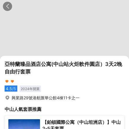
亞特蘭臻品酒店公寓(中山站火炬軟件園店）3天2晚
自由行套票
4.5
/5
2024
年開業
興業路29號港航匯華公館4棟11卡之一
中山
人氣套票推薦
【鉑頓國際公寓（中山坦洲店）】中山
2-5天套票