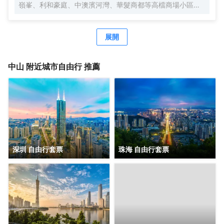
嶺峯、利和豪庭、中澳濱河灣、華髮商都等高檔商場小區及
寫字樓，地理位置優越。酒店周邊配套完善，銀行、美食
街、步行街、娛樂棋牌一應俱全；著名景點有岐江公園、孫
文西步行街、孫中山故居、詹園、金鐘湖公園等；酒店周邊
展開
交通便利，京珠、東線、西線高速出入口約15分鐘車程，距
離中山北站、中山站約15分鐘車程；是您商務，會展，旅
遊，休閒購物，親朋好友接待的上佳選擇。 酒店擁有逸緻客
中山
附近城市自由行 推薦
房、配套湘廚中國菜館、行政會議室、晏語餐吧、咖啡吧、
傢俱展廳、商務中心、健身房、自助洗衣房、停車場等設
施；酒店所有區域WIFI全覆蓋，高速光纖寬帶免費使用。酒
店客房將摩登元素融入東方美學場景，提供貼心管家式服
務，打造城市中的世外桃源，在繁華世間尋求片刻寧靜，感
受歷史文化名城宜居中山的魅力，打造優雅尊貴、便捷超值
的旅居體驗。 酒店由後客酒店管理公司管理服務，旗下擁有
特高商務、後客商旅、後客智慧、微酒店品牌，致力於為商
深圳 自由行套票
珠海 自由行套票
旅人羣提供獨具個性的居住和服務體驗，呈現出更加多元化
的精品酒店選擇。