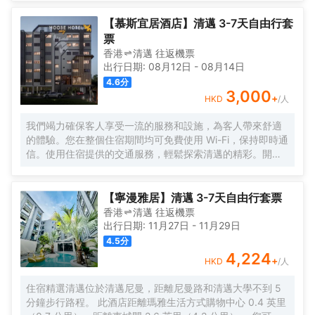
賓服務等服務和設施。 在Pran在Kumuang精品屋，您可以
去餐廳享用美餐。每日 8:30 至 11:00 提供免費的當地美食
【慕斯宜居酒店】清邁 3-7天自由行套
早餐。 前台只在規定時段有服務人員值班。 有 4 間空調客
票
房提供液晶電視；您定能在旅途中找到家的舒適。您的精選
香港
清邁
往返
機票
舒適床墊卧床備有羽絨被和高檔床上用品。提供免費無線網
出行日期:
08月12日
-
08月14日
絡，方便您與朋友保持聯繫；有線頻道可滿足您的娛樂需
4.6
分
求。浴室提供獨立的浴缸和淋浴，配有大花灑淋浴噴頭和吹
3,000
+
HKD
/人
風機。
我們竭力確保客人享受一流的服務和設施，為客人帶來舒適
的體驗。您在整個住宿期間均可免費使用 Wi-Fi，保持即時通
信。使用住宿提供的交通服務，輕鬆探索清邁的精彩。開車
前來的旅客可享受免費停車。通過前台提供的禮賓服務，輕
鬆計劃您的日常活動，滿足您的旅行需求。如果您想體驗當
地的熱門娛樂活動，住宿的票務服務可以為您提供幫助。入
【寧漫雅居】清邁 3-7天自由行套票
住位於法漢的1卧室-平方米|帶1個獨立浴室，無需大包小
香港
清邁
往返
機票
包，洗衣服務可確保您的衣服保持乾淨清新。需要放鬆一下
出行日期:
11月27日
-
11月29日
嗎？您的客房可提供客房送餐服務，讓您的入住更加舒適愉
4.5
分
快。 請注意，為確保所有客人能夠享受更新鮮的空氣，住宿
4,224
+
HKD
/人
內嚴禁吸煙。每間客房均以舒適為宗旨，提供一系列設施服
務，讓您享受靜謐的睡眠，同時確保您的舒適度。 部分客房
住宿精選清邁位於清邁尼曼，距離尼曼路和清邁大學不到 5
提供空調或寢具用品，以確保您的舒適和便利。 部分精選客
分鐘步行路程。 此酒店距離瑪雅生活方式購物中心 0.4 英里
房配有室內視頻流媒體、每日報紙或電視，以確保為客人提