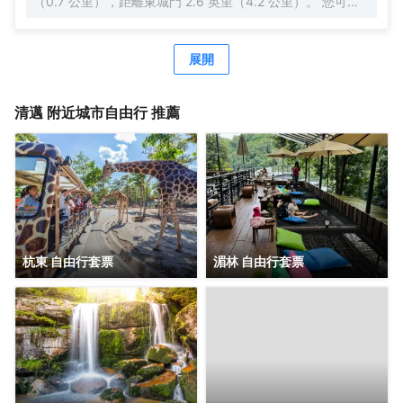
（0.7 公里），距離東城門 2.6 英里（4.2 公里）。 您可充
供娛樂。 部分客房配備了沖泡咖啡或茶的器具，您的飲用需
分利用室外游泳池等度假設施，此外還有免費 WiFi和禮賓服
求一定會得到滿足。值得注意的是，部分客房浴室配有浴
務等。 特色服務/設施包括24 小時前台服務和行李寄存。 有
袍、毛巾或吹風機，為您提供便利。 高調開啟假期的美好一
63 間空調客房提供迷你吧和智能電視；您定能在旅途中找到
展開
天。在位於法漢的1卧室-平方米|帶1個獨立浴室，您可在早
家的舒適。提供免費無線網絡，方便您與朋友保持聯繫；衞
晨享用免費的美味早餐。無論白天還是晚上，您都可以隨時
星頻道可滿足您的娛樂需求。配備淋浴設施的私人浴室提供
從酒店的自助自動售貨機裏買到小零食。
吹風機和浴袍。便利設施包括電話，以及保險箱和書桌。
清邁
附近城市自由行 推薦
杭東 自由行套票
湄林 自由行套票