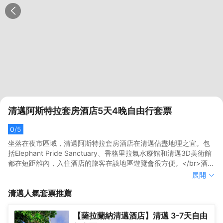
清邁阿斯特拉套房酒店5天4晚自由行套票
0
/5
坐落在夜市區域，清邁阿斯特拉套房酒店在清邁佔盡地理之宜。包
括Elephant Pride Sanctuary、香格里拉氣水療館和清邁3D美術館
都在短距離內，入住酒店的旅客在該地區遊覽會很方便。</br>酒店
對客房的裝飾十分考究，每間設施齊全的客房都配備有熨衣設備、
坐落在夜市區域，清邁阿斯特拉套房酒店在清邁佔盡地理之宜。包
展開
空調和衣櫃/衣櫥。電熱水壺可供使用，便捷的客房設施定能讓您倍
括Elephant Pride Sanctuary、香格里拉氣水療館和清邁3D美術館
清邁
人氣套票推薦
感舒適。浴室內提供拖鞋和吹風機，讓您感受到賓至如歸的享受。
都在短距離內，入住酒店的旅客在該地區遊覽會很方便。</br>酒店
</br>室外泳池讓閒暇時間更加充實，按摩室讓悠閒時光更加完美。
對客房的裝飾十分考究，每間設施齊全的客房都配備有熨衣設備、
酒店設有會議廳和商務中心，為旅客提供高品質的商務服務。提供
空調和衣櫃/衣櫥。電熱水壺可供使用，便捷的客房設施定能讓您倍
【薩拉蘭納清邁酒店】清邁 3-7天自由
乾洗服務，為您的旅途省心。
感舒適。浴室內提供拖鞋和吹風機，讓您感受到賓至如歸的享受。