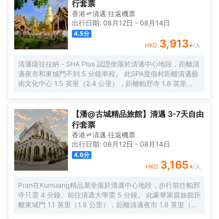
行套票
</br>室外泳池讓閒暇時間更加充實，按摩室讓悠閒時光更加完美。
香港
清邁
往返
機票
酒店設有會議廳和商務中心，為旅客提供高品質的商務服務。提供
出行日期:
08月12日
-
08月14日
乾洗服務，為您的旅途省心。
4.5
分
3,913
+
HKD
/人
清邁薩拉拉納 - SHA Plus 認證坐落於清邁中心地段，距離清
邁夜市和東城門不到 5 分鐘車程。 此SPA度假村距離清邁藝
術文化中心 1.5 英里（2.4 公里），距離帕邢寺 1.8 英里
（2.9 公里）。 到全方位服務的 SPA 放鬆一下；在這裏，您
可以享受按摩和麪部護理。此度假村的其他設施包括免費
WiFi、禮賓服務和宴會廳。 您可以到餐廳享用一頓美餐，也
【潘@古城精品旅館】清邁 3-7天自由
可以待在房間裏，享受度假村的部分時段客房送餐服務。在
行套票
忙碌的一天後，不妨去酒吧/酒廊輕鬆一下。每天 7:00 至
香港
清邁
往返
機票
11:00 提供收費的全套早餐。 特色服務/設施包括豪華轎車或
出行日期:
08月12日
-
08月14日
公務車服務、電腦站點和大堂免費報紙。酒店提供免費自助
4.6
分
停車。 有 15 間空調客房提供迷你吧和DVD 播放器；您定能
3,165
+
HKD
/人
在旅途中找到家的舒適。帶有衞星頻道的平板電視可滿足您
的娛樂需求；同時提供免費無線網絡，方便您與朋友保持聯
Pran在Kumuang精品屋坐落於清邁中心地段，步行前往帕邢
繫。私人浴室提供免費洗浴用品和吹風機。便利設施包括電
寺只需 4 分鐘、前往清邁大學需 5 分鐘。 此豪華家庭旅館距
話，以及保險箱和書桌。
離東城門 1.1 英里（1.8 公里），距離清邁夜市 1.8 英里（3
公里）。 您可到屋頂露台欣賞美景，還可利用免費 WiFi和禮