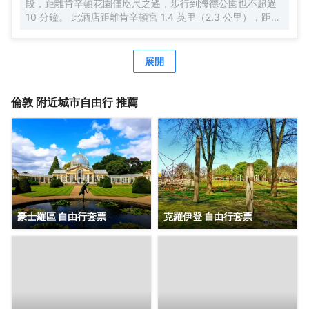
段，距離肯辛頓花園僅咫尺之遙，步行到海德公園也不超過
10 分鐘。 此酒店距離肯辛頓宮 1.4 英里（2.3 公里），距離
皇家阿爾伯特音樂廳 1.5 英里（2.5 公里）。 您可利用免費
WiFi、禮賓服務和宴會廳等便利服務和設施。 您可以去The
Brasserie啤酒店享用國際美食，還可在這裏的酒吧/酒廊小酌
展開
幾杯，欣賞花園景色。也可以待在房間裏，享受部分時段客
房送餐服務。英式早餐（收費）供應時間為：週一至週五
7:00 至 10:00，週末 7:00 至 11:00。 特色服務/設施包括快
倫敦
附近城市自由行 推薦
速入住、快速退房和乾洗/洗衣服務。這家酒店擁有 3 間會議
室，可用來舉辦活動。酒店提供收費自助停車。 有 175 間空
調客房提供智能電視；您定能在旅途中找到家的舒適。提供
免費無線網絡，方便您與朋友保持聯繫；衞星頻道可滿足您
的娛樂需求。配備淋浴/盆浴組合的私人浴室提供免費洗浴用
品和吹風機。便利設施包括電話，以及可存放筆記本電腦的
保險箱和書桌。
豪士羅區 自由行套票
克羅伊登 自由行套票