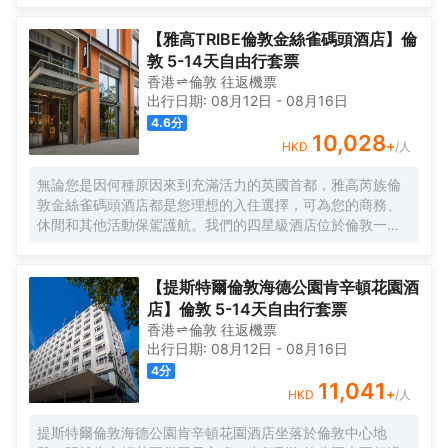
助式。 特色服務/設施包括快速退房、24 小時前台服務和行
李寄存。 酒店的 275 間客房定能讓您在旅途中找到家的舒
【雅高TRIBE倫敦金絲雀碼頭酒店】倫
適。
敦 5-14天自由行套票
香港
倫敦
往返
機票
出行日期:
08月12日
-
08月16日
4.6
分
10,028
+
HKD
/人
無論您是因何種原因來到充滿活力的英國首都，雅高芮族倫
敦金絲雀碼頭酒店都是您理想的入住選擇，可為您的商務、
休閒和其他活動保駕護航。我們的四星級酒店位於倫敦一處
鬱鬱葱葱的環境之中，靠近泰晤士河，距離主要活動場所和
市中心僅數分鐘路程，酒店還允許攜帶寵物入住。酒店的客
房實用且富有設計感，配備豪華寢具和高速無線網絡，歡迎
【提斯特爾倫敦海德公園肯辛頓花園酒
您前來入住體驗。酒店還設有社交中心，是金絲雀碼頭一處
店】倫敦 5-14天自由行套票
悠閒的協同辦公空間，適合舉辦重要會議或是休閒放鬆。
香港
倫敦
往返
機票
出行日期:
08月12日
-
08月16日
4
分
11,041
+
HKD
/人
提斯特爾倫敦海德公園肯辛頓花園酒店坐落於倫敦中心地