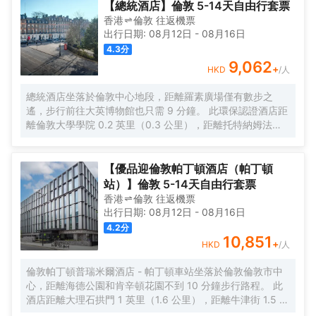
設施，旨在為旅客營造多姿多彩的住宿體驗。外國旅客可以通過多
究，每間設施齊全的客房都配備有熨衣設備。有飲水需求的旅客，
【總統酒店】倫敦 5-14天自由行套票
國語言工作人員瞭解當地風土人情的相關信息。
酒店還為您提供了電熱水壺和咖啡壺/茶壺。除此之外，配備有吹風
香港
倫敦
往返
機票
機的浴室是您消除一天疲勞的好地方。</br>酒店提供的體育和休閒
出行日期:
08月12日
-
08月16日
設施，旨在為旅客營造多姿多彩的住宿體驗。外國旅客可以通過多
4.3
分
國語言工作人員瞭解當地風土人情的相關信息。
9,062
+
HKD
/人
總統酒店坐落於倫敦中心地段，距離羅素廣場僅有數步之
遙，步行前往大英博物館也只需 9 分鐘。 此環保認證酒店距
離倫敦大學學院 0.2 英里（0.3 公里），距離托特納姆法院
路 0.7 英里（1 公里）。 您可利用免費 WiFi、禮賓服務和禮
品店/報攤等便利服務和設施。 您可以到Saracen's Carvery
享用一頓美餐，或者去酒店的咖啡館吃些點心。您可以到酒
【優品迎倫敦帕丁頓酒店（帕丁頓
吧/酒廊，點一杯喜歡的飲品，暢飲一番。每天 7:00 至
站）】倫敦 5-14天自由行套票
10:30 提供收費的英式早餐。 特色服務/設施包括乾洗/洗衣
香港
倫敦
往返
機票
服務、24 小時前台服務和多語言服務。酒店提供收費自助停
出行日期:
08月12日
-
08月16日
車。 酒店有 523 間客房，提供智能電視。提供免費無線網
4.2
分
絡，方便您與朋友保持聯繫；數碼頻道可滿足您的娛樂需
10,851
+
HKD
/人
求。浴室提供浴缸或淋浴和吹風機。便利設施包括電話，以
及書桌和茶具/咖啡用具。
倫敦帕丁頓普瑞米爾酒店 - 帕丁頓車站坐落於倫敦倫敦市中
心，距離海德公園和肯辛頓花園不到 10 分鐘步行路程。 此
酒店距離大理石拱門 1 英里（1.6 公里），距離牛津街 1.5 英
里（2.5 公里）。 這個無煙酒店建於 2024 年。 收費提供自