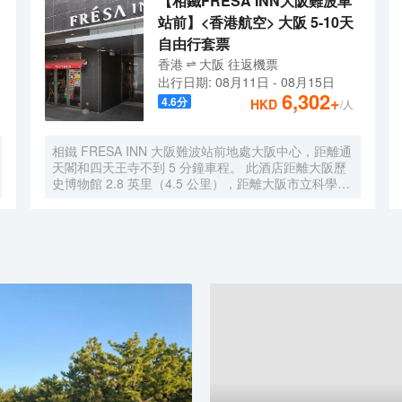
【相鐵FRESA INN大阪難波車
站前】<香港航空> 大阪 5-10天
自由行套票
香港
大阪
往返
機票
出行日期:
08月11日
-
08月15日
6,302
+
4.6
分
HKD
/人
相鐵 FRESA INN 大阪難波站前地處大阪中心，距離通
天閣和四天王寺不到 5 分鐘車程。 此酒店距離大阪歷
史博物館 2.8 英里（4.5 公里），距離大阪市立科學館
2.9 英里（4.7 公里）。 您可利用免費 WiFi、公共區電
視和自動售貨機等便利服務和設施。 每天 6:30 至
9:30 提供收費的英式早餐。 特色服務/設施包括快速入
住、24 小時前台服務和多語言服務。 有 276 間客房提
供冰箱和液晶電視；您定能在旅途中找到家的舒適。您
的卧床備有羽絨被和高檔床上用品。提供免費有線和無
線上網，方便您與朋友保持聯繫；另提供有線頻道，可
滿足您的娛樂需求。配備淋浴/盆浴組合的浴室提供浸
泡浴缸和免費洗浴用品。