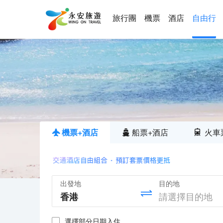
旅行團
機票
酒店
自由行
機票+酒店
船票+酒店
火車
出發地
目的地
選擇部分日期入住