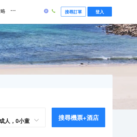
...
攻略
搜尋訂單
登入
搜尋機票+酒店
成人，
0
小童