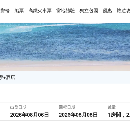
郵輪
船票
高鐵火車票
當地體驗
獨立包團
優惠
旅遊
票+酒店
出發日期
回程日期
數量
2026年08月06日
2026年08月08日
1房間，
2