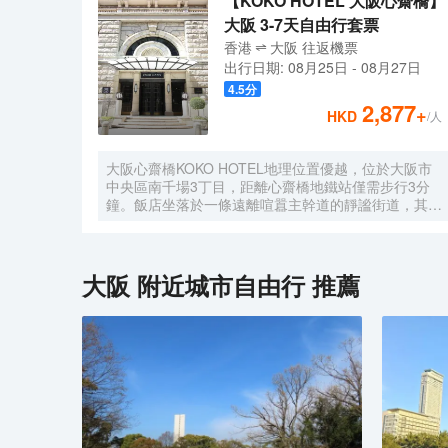
【KOKO HOTEL 大阪心齋橋】
大阪 3-7天自由行套票
香港
大阪
往返
機票
出行日期:
08月25日
-
08月27日
4.5
分
2,877
+
HKD
/人
大阪心齋橋KOKO HOTEL地理位置優越，位於大阪市
中央區南千場3丁目，距離心齋橋地鐵站僅需步行3分
鐘。飯店坐落於一條遠離喧囂主幹道的靜謐街道，其宏
偉的西式建築格外引人注目。儘管位於心齋橋中心地
帶，飯店營造出寧靜祥和的氛圍，為賓客提供高品質的
住宿體驗。
大阪
附近城市自由行 推薦