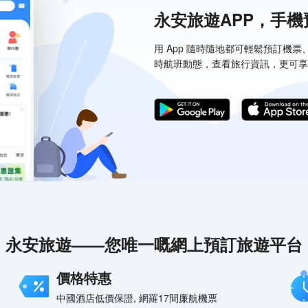
永安旅遊APP，手
用 App 隨時隨地都可輕鬆預訂機
時航班動態，查看旅行資訊，更可享
永安旅遊——您唯一嘅網上預訂旅遊平台
價格特惠
中國酒店低價保證, 網羅17間廉航機票