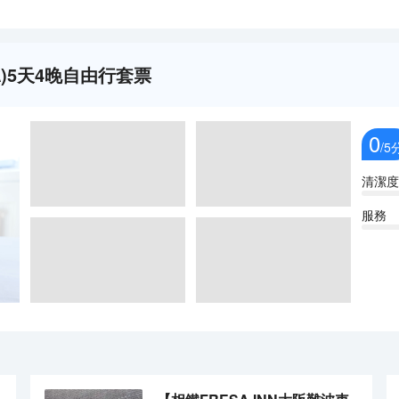
RA)5天4晚自由行套票
0
/5
清潔度
服務