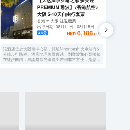
【天然温泉夕霧之湯 多美迎
PREMIUM 難波】<香港航空>
大阪 5-10天自由行套票
香港
大阪
往返
機票
出行日期:
08月11日
-
08月15日
6,188
+
4.5
分
HKD
/人
該酒店位於大阪南中心部，距離Nihonbashi火車站有5
大阪心
分鐘步行路程。酒店地理位置優越，到難波和心齋橋都
Sta
在徒步圈內，無論是觀光還是出差都非常方便，是您來
（Gl
大阪的極佳選擇。 酒店的外觀現代簡約，內部設計典
的免費WiFi。 住此
雅精緻。酒店設有餐廳、投幣式自助洗衣機、桑拿、男
酒店
女分離式天然温泉大浴場等設施，提供乾洗服務、複印
電熱
服務以及行李寄存服務。酒店客房典雅舒適，房內配備
水和
衞星平面電視、冰箱、電熱水壺等設施，能在不經意間
酒店
給您一絲驚喜。下榻酒店，您還可以徜徉於温泉中，放
WiF
鬆身心，享受的服務。 酒店一流的設施和高品質的服
在20
務，讓您享受貴族般的待遇和尊榮，您的大阪之行將更
的飲
加舒適暢快。 酒店從2015年9月起開始分時段提供免
手冊
費班車。按照酒店→伊丹機場巴士停車站→大阪city air
適。
樞紐站（OCAT）→地鐵/近鐵Namba的路線每天運
行，只提供送機服務。