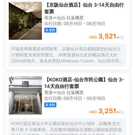
包括宮城球場和仙台國際中心。
【京阪仙台酒店】仙台 3-14天自由行
套票
香港
仙台
往返
機票
出行日期:
08月16日
-
08月18日
4.6
分
3,521
+
HKD
/人
不論是商務還是休閑旅客，京阪仙台酒店都能讓您的仙台之
行變得更加美好而難忘。JR青葉通站位於距離該酒店大約
200m的地方。著名的景點Mitakisan Fudoin、仙台朝市和
Reflex, Sendai Ekimae均可步行很短距離到達。從酒店到宮
城縣護國神社遊覽很方便，青葉城資料展示館和仙台城也均
在附近。 酒店對客房的裝飾十分考究，每間設施齊全的客房
【KOKO酒店-仙台市民公園】仙台 3-
都配備有房內保險箱和空調。有飲水需求的旅客，酒店還為
14天自由行套票
您提供了電熱水壺。除此之外浴室是您消除一天疲勞的好地
香港
仙台
往返
機票
方。 酒店提供的休閑設施，旨在為旅客營造多姿多彩、奢華
出行日期:
08月16日
-
08月18日
完美的住宿體驗。24小時開放的前台服務可為您隨時提供訊
4.4
分
息，以幫助您探索這個魅力之都。
3,251
+
HKD
/人
KOKO酒店發送大年公園坐落於仙台中心地段，距離東北大
學只有 4 分鐘車程，且距離宮城縣綜合運動公園超級競技場