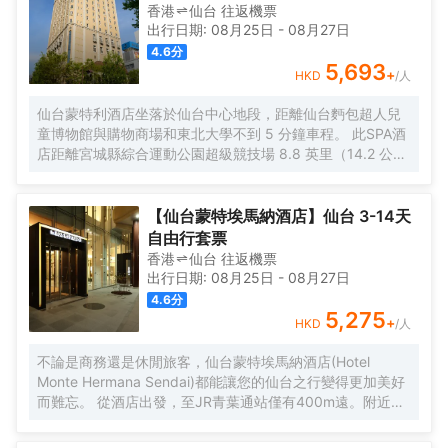
香港
仙台
往返
機票
出行日期:
08月25日
-
08月27日
4.6
分
5,693
+
HKD
/人
仙台蒙特利酒店坐落於仙台中心地段，距離仙台麪包超人兒
童博物館與購物商場和東北大學不到 5 分鐘車程。 此SPA酒
店距離宮城縣綜合運動公園超級競技場 8.8 英里（14.2 公
里），距離青葉大道 0.2 英里（0.3 公里）。 您可抽空慰勞
一下自己，享受一下全方位服務的 SPA。此酒店的其他設施
包括免費 WiFi、婚慶服務和舞廳。 酒店設有 3 間餐廳，您不
【仙台蒙特埃馬納酒店】仙台 3-14天
妨去Escale享用美味的法國菜。每天 7:00 至 9:30 提供收費
自由行套票
的自助式早餐。 特色服務/設施包括乾洗/洗衣服務、24 小時
香港
仙台
往返
機票
前台服務和行李寄存。酒店提供收費自助停車。 有 206 間空
出行日期:
08月25日
-
08月27日
調客房提供冰箱和迷你吧；您定能在旅途中找到家的舒適。
4.6
分
提供免費有線和無線上網，方便您與朋友保持聯繫；另提供
5,275
+
HKD
/人
收費電影，可滿足您的娛樂需求。配備淋浴/盆浴組合的私人
浴室提供免費洗浴用品和坐浴桶。便利設施包括保險箱和書
不論是商務還是休閒旅客，仙台蒙特埃馬納酒店(Hotel
桌。
Monte Hermana Sendai)都能讓您的仙台之行變得更加美好
而難忘。 從酒店出發，至JR青葉通站僅有400m遠。附近很
多景點，包括AER展望台、青葉通和仙台市觀光介紹所都離
酒店不遠。酒店坐落於宮城縣美術館邊，附近還有很多景點