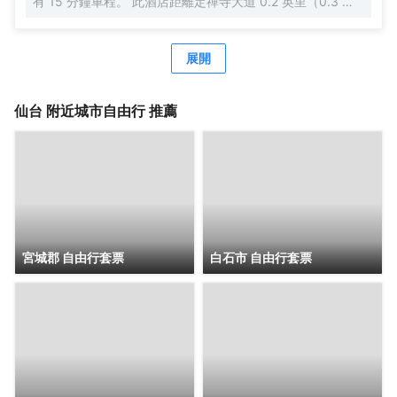
有 15 分鐘車程。 此酒店距離定禪寺大道 0.2 英里（0.3 公
里），距離勾當台公園 0.2 英里（0.3 公里）。 您可利用免
費 WiFi和自動售貨機等便利服務和設施。 特色服務/設施包
括24 小時前台服務、洗衣設施和電梯。 有 230 間空調客房
展開
提供冰箱和平板電視；您定能在旅途中找到家的舒適。提供
免費無線網絡，方便您與朋友保持聯繫；衞星頻道可滿足您
的娛樂需求。配備淋浴/盆浴組合的私人浴室提供坐浴桶和吹
仙台
附近城市自由行 推薦
風機。
宮城郡 自由行套票
白石市 自由行套票