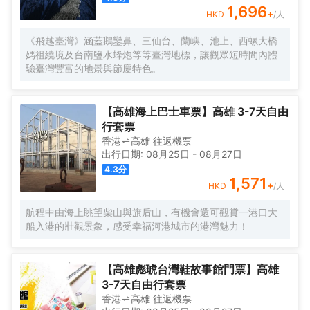
1,696
+
HKD
/人
《飛越臺灣》涵蓋鵝鑾鼻、三仙台、蘭嶼、池上、西螺大橋
媽祖繞境及台南鹽水蜂炮等等臺灣地標，讓觀眾短時間內體
驗臺灣豐富的地景與節慶特色。
【高雄海上巴士車票】高雄 3-7天自由
行套票
香港
高雄
往返
機票
出行日期:
08月25日
-
08月27日
4.3
分
1,571
+
HKD
/人
航程中由海上眺望柴山與旗后山，有機會還可觀賞一港口大
船入港的壯觀景象，感受幸福河港城市的港灣魅力！
【高雄彪琥台灣鞋故事館門票】高雄
3-7天自由行套票
香港
高雄
往返
機票