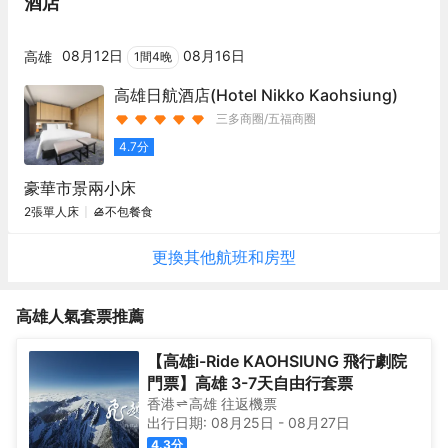
酒店
08月12日
08月16日
高雄
1
間
4
晚
高雄日航酒店
(Hotel Nikko Kaohsiung)
三多商圈/五福商圈
4.7
分
豪華市景兩小床
2張單人床
不包餐食
更換其他
航班
和房型
高雄
人氣套票推薦
【高雄i-Ride KAOHSIUNG 飛行劇院
門票】高雄 3-7天自由行套票
香港
高雄
往返
機票
出行日期:
08月25日
-
08月27日
4.3
分