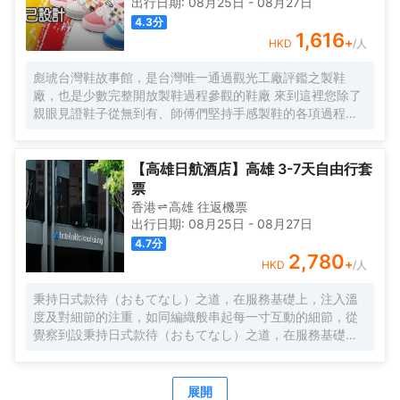
出行日期:
08月25日
-
08月27日
4.3
分
1,616
+
HKD
/人
彪琥台灣鞋故事館，是台灣唯一通過觀光工廠評鑑之製鞋
廠，也是少數完整開放製鞋過程參觀的鞋廠 來到這裡您除了
親眼見證鞋子從無到有、師傅們堅持手感製鞋的各項過程
外，還可透過足與健康的分享了解自己的足下秘密
【高雄日航酒店】高雄 3-7天自由行套
票
香港
高雄
往返
機票
出行日期:
08月25日
-
08月27日
4.7
分
2,780
+
HKD
/人
秉持日式款待（おもてなし）之道，在服務基礎上，注入溫
度及對細節的注重，如同編織般串起每一寸互動的細節，從
覺察到設秉持日式款待（おもてなし）之道，在服務基礎
上，注入溫度及對細節的注重，如同編織般串起每一寸互動
的細節，從覺察到設身處地的換位思考，傳遞細膩大和文化
精神，為旅人編織「一期一會」的雋永回憶。身處地的換位
展開