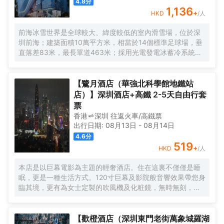
4.8
分
1,136
+
HKD
/人
前海冰雪世界是全球較大、緯度較低的室內滑雪場，位於深
圳前海；建築面積10萬平方米，相當於14個標準足球場，垂
直落差83米，最長單道463米‌；採用光電發電冰蓄冷系統，
減少43%碳排放，鋼結構用量達4.7萬噸‌；全年維持-6℃，
配備5條專業滑道（總長1569公尺），可承辦國際滑雪賽
事‌。
【鷺月酒店（華強北科學館地鐵站
店）】深圳酒店+高鐵 2-5天自由行套
票
香港
深圳
往返
火車/高鐵票
出行日期:
08月13日
-
08月14日
4.6
分
519
+
HKD
/人
本店是以巨幕電影為主題的輕奢酒店。住在這裏不僅僅是睡
眠，更是一種生活方式。120寸巨幕及影院般音響效果帶您身
臨其境，更有為女士定製的吹風機及化粧鏡，無時無刻，呈
現精彩。
【歡橙酒店（深圳東門老街萬象城羅湖