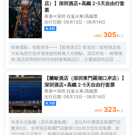
店）】深圳酒店+高鐵 2-5天自由行套
票
香港
深圳
往返
火車/高鐵票
出行日期:
08月13日
-
08月14日
4.4
分
305
+
HKD
/人
輕奢體驗，智能享受——【歡橙酒店】歡迎您！歡橙酒店致
力於為您打造舒適便捷的輕奢入住體驗。酒店特色：-輕奢風
格:酒店採用簡約時尚的輕奢風格設計，注重細節與品質，為
您營造舒適優雅的居住環境。-智能體驗:房間配備小度智能系
統，語音控制燈光、空調、電視等設備，解放雙手，盡享科
技帶來的便捷。-舒適享受:24小時熱水即開即熱，無需等
【蘭歐酒店（深圳東門羅湖口岸店）】
待，為您洗去一身疲憊。-影音娛樂:部分房間配備高清投影
深圳酒店+高鐵 2-5天自由行套票
儀，打造私人影院，享受震撼視聽盛宴。-貼心服務:酒店設有
香港
深圳
往返
火車/高鐵票
洗衣房，並提供烘乾服務，解決您的洗衣煩惱，讓旅途更加
出行日期:
08月13日
-
08月14日
輕鬆自在。歡橙酒店是您商務出行、休閒度假的理想之選。
4.7
分
期待您的光臨！温馨提示，圖片僅供參考，無法涵蓋所有房
323
+
HKD
/人
型，詳細的實物照片請諮詢酒店。
尚美生活集團（原尚客優集團），是位列中國酒店集團門店
數第5位、全球酒店集團門店數第12位的大型住宿集團，於
2010年正式創立。 集團目前擁有10個酒店品牌:高端酒店品