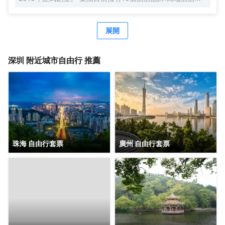
牌萬際、假日美地，中高端酒店蘭歐，中檔酒店尚客優品，
經濟型酒店尚客優、駿怡、A&A Room、橙客，以及民宿品
牌花美時、公寓品牌LIPPO公社。尚美生活旗下酒店超過
展開
3500家（含在營店和籌建店），現已覆蓋全國31個省293座
城市，會員數量超4000萬。 作為國內創客精神的住宿集
團，尚美生活憑藉創新的商業模式、強大的品牌優勢和專業
深圳
附近城市自由行 推薦
的服務支持，攜手消費者、業主以及合作伙伴，共建、共
創、共享大住宿共同體。未來，集團將不斷探索住宿業與互
聯網的結合、與新生活方式的結合，致力於成為全球領先的
生活服務連鎖平台，引領新尚美好生活。
珠海 自由行套票
廣州 自由行套票