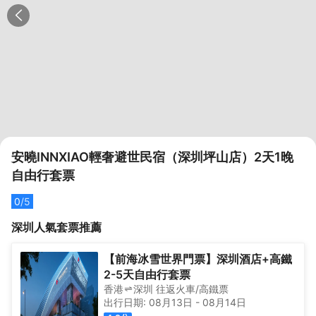
安曉INNXIAO輕奢避世民宿（深圳坪山店）2天1晚
自由行套票
0
/5
深圳
人氣套票推薦
【前海冰雪世界門票】深圳酒店+高鐵
2-5天自由行套票
香港
深圳
往返
火車/高鐵票
出行日期:
08月13日
-
08月14日