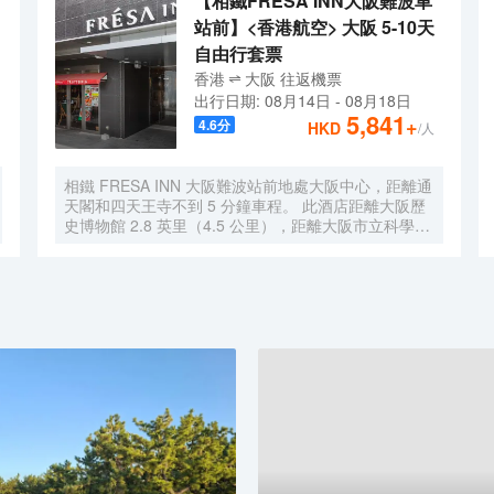
【相鐵FRESA INN大阪難波車
站前】<香港航空> 大阪 5-10天
自由行套票
香港
大阪
往返
機票
出行日期:
08月14日
-
08月18日
5,841
+
4.6
分
HKD
/人
相鐵 FRESA INN 大阪難波站前地處大阪中心，距離通
天閣和四天王寺不到 5 分鐘車程。 此酒店距離大阪歷
史博物館 2.8 英里（4.5 公里），距離大阪市立科學館
2.9 英里（4.7 公里）。 您可利用免費 WiFi、公共區電
視和自動售貨機等便利服務和設施。 每天 6:30 至
9:30 提供收費的英式早餐。 特色服務/設施包括快速入
住、24 小時前台服務和多語言服務。 有 276 間客房提
供冰箱和液晶電視；您定能在旅途中找到家的舒適。您
的卧床備有羽絨被和高檔床上用品。提供免費有線和無
線上網，方便您與朋友保持聯繫；另提供有線頻道，可
滿足您的娛樂需求。配備淋浴/盆浴組合的浴室提供浸
泡浴缸和免費洗浴用品。