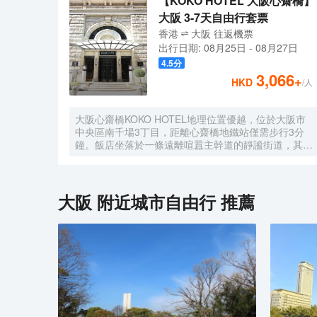
【KOKO HOTEL 大阪心齋橋】
大阪 3-7天自由行套票
香港
大阪
往返
機票
出行日期:
08月25日
-
08月27日
4.5
分
3,066
+
HKD
/人
大阪心齋橋KOKO HOTEL地理位置優越，位於大阪市
中央區南千場3丁目，距離心齋橋地鐵站僅需步行3分
鐘。飯店坐落於一條遠離喧囂主幹道的靜謐街道，其宏
偉的西式建築格外引人注目。儘管位於心齋橋中心地
帶，飯店營造出寧靜祥和的氛圍，為賓客提供高品質的
住宿體驗。
大阪
附近城市自由行 推薦