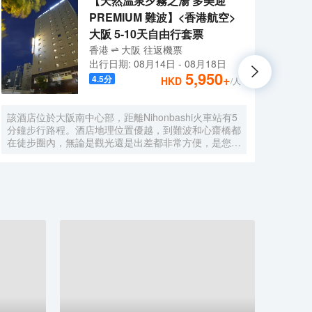
【天然温泉夕霧之湯 多美迎
PREMIUM 難波】<香港航空>
大阪 5-10天自由行套票
香港
大阪
往返
機票
出行日期:
08月14日
-
08月18日
5,950
+
4.5
分
HKD
/人
該酒店位於大阪南中心部，距離Nihonbashi火車站有5
大阪心
分鐘步行路程。酒店地理位置優越，到難波和心齋橋都
Sta
在徒步圈內，無論是觀光還是出差都非常方便，是您來
（Gl
大阪的極佳選擇。 酒店的外觀現代簡約，內部設計典
的免費WiFi。 住此
雅精緻。酒店設有餐廳、投幣式自助洗衣機、桑拿、男
酒店
女分離式天然温泉大浴場等設施，提供乾洗服務、複印
電熱
服務以及行李寄存服務。酒店客房典雅舒適，房內配備
水和
衞星平面電視、冰箱、電熱水壺等設施，能在不經意間
酒店
給您一絲驚喜。下榻酒店，您還可以徜徉於温泉中，放
WiF
鬆身心，享受的服務。 酒店一流的設施和高品質的服
在20
務，讓您享受貴族般的待遇和尊榮，您的大阪之行將更
的飲
加舒適暢快。 酒店從2015年9月起開始分時段提供免
手冊
費班車。按照酒店→伊丹機場巴士停車站→大阪city air
適。
樞紐站（OCAT）→地鐵/近鐵Namba的路線每天運
行，只提供送機服務。