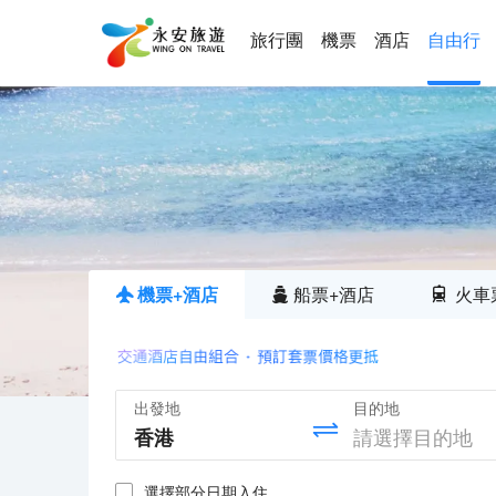
旅行團
機票
酒店
自由行
機票+酒店
船票+酒店
火車
出發地
目的地
選擇部分日期入住