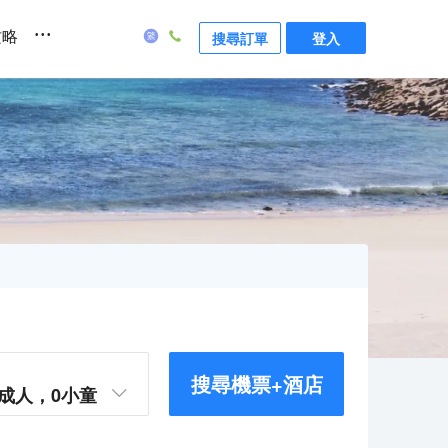
...
攻略
搜尋訂單
登入
搜尋機票+酒店
成人，
0
小童