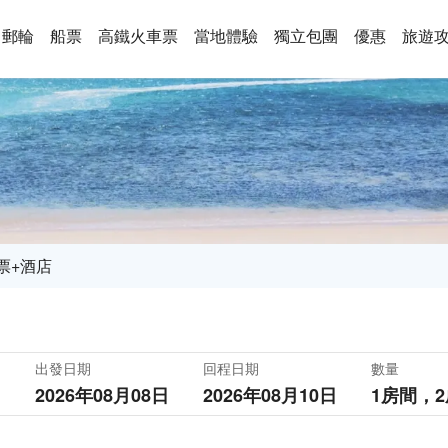
郵輪
船票
高鐵火車票
當地體驗
獨立包團
優惠
旅遊
票+酒店
出發日期
回程日期
數量
2026年08月08日
2026年08月10日
1房間，
2