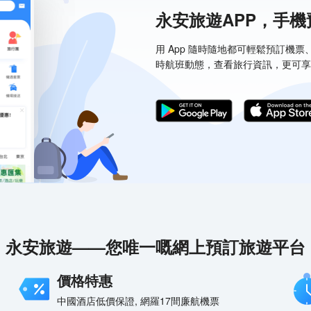
永安旅遊APP，手
用 App 隨時隨地都可輕鬆預訂機
時航班動態，查看旅行資訊，更可享
永安旅遊——您唯一嘅網上預訂旅遊平台
價格特惠
中國酒店低價保證, 網羅17間廉航機票