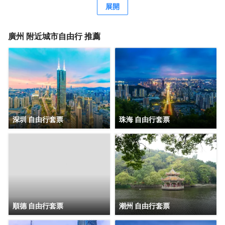
格客房，簡約唯美又精緻典雅，是商務人士出差首善之選。
展開
酒店客房內配有恒温恒壓淋浴、全交換新風系統，高級自動
智能馬桶及科勒浴缸，AI客控系統給您帶來全新的入住體
驗。酒店全體工作人員攜人工智能機器人小美在“Make A
廣州
附近城市自由行 推薦
Day A Better Day”的理念下靜候您的光臨。
深圳 自由行套票
珠海 自由行套票
順德 自由行套票
潮州 自由行套票