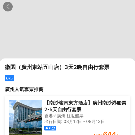
徽園（廣州東站五山店）3天2晚自由行套票
0
/5
廣州
人氣套票推薦
【南沙嶺南東方酒店】廣州南沙港船票
2-5天自由行套票
香港
廣州
往返
船票
出行日期:
08月12日
-
08月13日
4.8
分
644
+