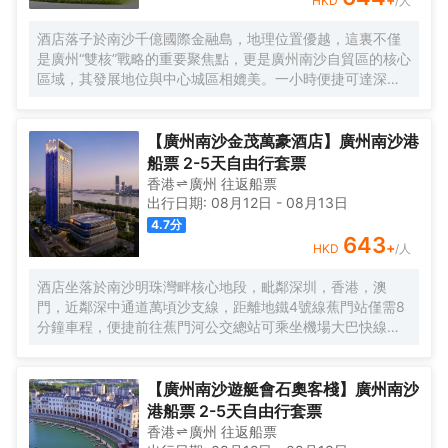
HKD
/人
酒店落子於南沙千億國際金融島，地理位置優越，這裏不僅
是廣州“雙核”戰略的重要聚焦點，更是廣州南沙自貿區的核心
區域，其發展地位與中心城區相媲美。一小時便捷可達深
圳、香港、澳門等國內主要城市。 酒店的設計匠心獨運，融
入中式古典美學。飄檐承襲古典起翹之韻，整體造型俯瞰如
字母“A”，既展中國氣派，又含西式願景——Amazing（令人
【廣州南沙金茂萬豪酒店】廣州南沙港
驚歎），Astonishing（令人震撼），隱含着酒店將成為南沙
船票 2-5天自由行套票
乃至全球矚目的中式美學新地標的美好期許。 酒店作為南沙
香港
廣州
往返
船票
國際會展中心綜合體重要組成部分，以“木棉花開，鴻翔海
出行日期:
08月12日
-
08月13日
絲”之設計理念，以大灣區金融新地標之姿態，締造南沙“立足
4.7
分
灣區、協同港澳、面向世界”的實踐範本。
643
+
HKD
/人
酒店坐落於南沙明珠灣畔核心地段，毗鄰深圳，香港，澳
門，近鄰深中通道萬頃沙支線，距離地鐵4號線蕉門站僅需8
分鐘車程，便捷前往蕉門河公交總站可乘坐機場大巴快線或
深中跨市公交等，快速連接大灣區核心商圈，距離深圳國際
寶安機場僅需50分鐘車程。店內提供小馬智行無人駕駛體驗
券，可輕鬆前往南沙天后宮、南沙濕地公園、廣汽科技館及
【廣州南沙遊艇會石奧客棧】廣州南沙
環宇城購物中心等。 酒店共有261間以海洋為設計靈感的客
港船票 2-5天自由行套票
房及套房，詮釋現代經典與優雅，滿足休閒賓客對在地文化
香港
廣州
往返
船票
的探索與體驗。配備粵式風味的林苑中餐廳、中西結合的漁