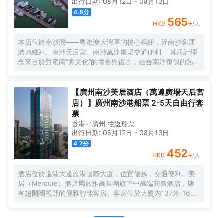
出行日期:
08月12日
-
08月13日
人碼頭全日餐廳以及”雙重身份”的薄荷酒吧，體驗創新融合的
4.8
分
珍饈美饌。酒店擁有馬丁叔叔的農場，小朋友們可盡情與小
565
+
HKD
/人
動物們互動亦或參與馬丁叔叔課堂，共度愉快的親子時光。
同時，酒店擁有1,600平方米的宴會及會議場地以及寬敞的戶
本店位於南沙灣——粵港澳大灣區的核心樞紐，近南沙客運
外草坪，可滿足不同的會議及宴會需求，無論商務出行亦或
港地鐵站、南沙天后宮、南沙萬達廣場交通便利。 其設計理
休閒旅遊期待與您共赴南沙，遇見另一種可能。
念來自於對嶺南“家文化”的懷舊與復古，融合南洋傢俱的熱情
奔放精髓，是一家現代海上絲綢之路上讓各路賓客品味嶺南
與南洋風情的輕鬆茶室精品酒店，在經典家居與裝潢中重逢
嶺南文化的歸屬感。 客棧共五層，一層為大堂及茶室，二至
【廣州南沙美居酒店（萬達廣場天后宮
五層為客房，寬敞、舒適、風格各異的客房眾多；供賓客休
店）】廣州南沙港船票 2-5天自由行套
閒暢談的石奧茶室，主要提供早餐、茶點、飲品、簡餐等服
票
務；同時亦與中國大陸獲得“五金錨”獎的南沙遊艇會提供宴
香港
廣州
往返
船票
會/婚宴/會議、中西式餐飲、遊艇觀光/租賃、帆船租賃/體
出行日期:
08月12日
-
08月13日
驗、遊艇帆船駕證考取等不同種服務功能，打造出一種特色
4.7
分
的休閒度假空間。
452
+
HKD
/人
酒店位於進港大道盈港國際大廈，位置優越，交通便利。美
居（Mercure）酒店屬於雅高集團旗下中高端商務酒店，擁
有超開闊視野的優雅智能客房。客房位於大廈內137米-165
米，南沙郵輪母港、虎門大橋、遊艇會、高爾夫球場盡收眼
底。由國際著名設計師周光明先生傾力打造的莫蘭迪色系風