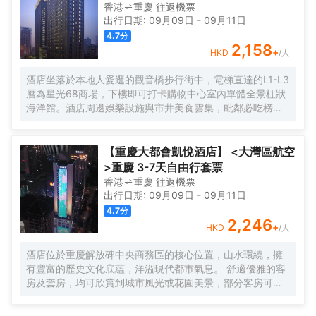
香港
重慶
往返
機票
出行日期:
09月09日
-
09月11日
4.7
分
2,158
+
HKD
/人
酒店坐落於本地人愛逛的觀音橋步行街中，電梯直達的L1-L3
層為星光68商場，下樓即可打卡購物中心室內單體全景柱狀
海洋館。酒店周邊娛樂設施與市井美食雲集，毗鄰必吃榜叁
步梯火鍋、朱光玉火鍋，本地人氣商場北城天街、本地美食
街及酒吧街-九街，文藝打卡點北倉文創園，是繁華鬧市的靜
謐下榻之選，亦可同時感受本地市井與時尚都會的穿越樂
【重慶大都會凱悅酒店】 <大灣區航空
趣。
>重慶 3-7天自由行套票
香港
重慶
往返
機票
出行日期:
09月09日
-
09月11日
4.7
分
2,246
+
HKD
/人
酒店位於重慶解放碑中央商務區的核心位置，山水環繞，擁
有豐富的歷史文化底藴，洋溢現代都市氣息。 舒適優雅的客
房及套房，均可欣賞到城市風光或花園美景，部分客房可俯
瞰重慶地標解放碑。兩間餐廳及一個酒廊提供中西式珍饈美
食；配套健身設施、540平米無柱式凱悅宴會廳、靈動的會