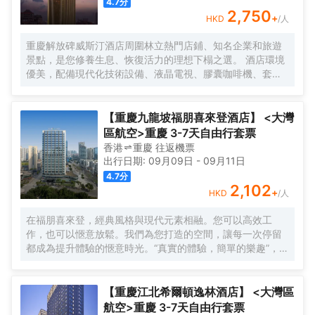
4.7
分
2,750
+
HKD
/人
重慶解放碑威斯汀酒店周圍林立熱門店鋪、知名企業和旅遊
景點，是您修養生息、恢復活力的理想下榻之選。 酒店環境
優美，配備現代化技術設備、液晶電視、膠囊咖啡機、套房
配備戴森吹風機、高速 Wi-Fi 和特色天夢之床，宛如繁華都
市之中的安逸綠洲。
【重慶九龍坡福朋喜來登酒店】 <大灣
區航空>重慶 3-7天自由行套票
香港
重慶
往返
機票
出行日期:
09月09日
-
09月11日
4.7
分
2,102
+
HKD
/人
在福朋喜來登，經典風格與現代元素相融。您可以高效工
作，也可以愜意放鬆。我們為您打造的空間，讓每一次停留
都成為提升體驗的愜意時光。“真實的體驗，簡單的樂趣”，強
調為現代旅行者提供輕鬆無壓力、物有所值的住宿體驗。
【重慶江北希爾頓逸林酒店】 <大灣區
航空>重慶 3-7天自由行套票