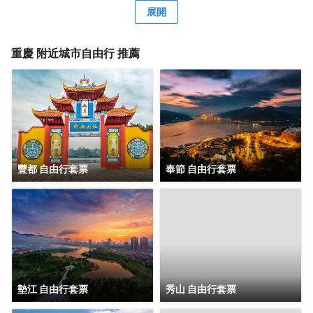
議空間及1,000平米戶外屋頂花園步道，綠徑通幽，適合舉辦
展開
各種主題活動。
重慶
附近城市自由行 推薦
豐都 自由行套票
奉節 自由行套票
墊江 自由行套票
秀山 自由行套票