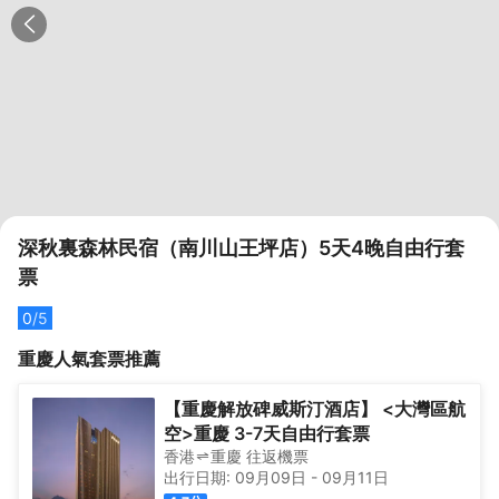
深秋裏森林民宿（南川山王坪店）5天4晚自由行套
票
0
/5
重慶
人氣套票推薦
【重慶解放碑威斯汀酒店】 <大灣區航
空>重慶 3-7天自由行套票
香港
重慶
往返
機票
出行日期:
09月09日
-
09月11日