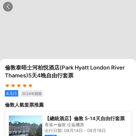
倫敦泰晤士河柏悦酒店(Park Hyatt London River
Thames)5天4晚自由行套票
4.5
/5
2024
年開業
倫敦
人氣套票推薦
【總統酒店】倫敦 5-14天自由行套票
香港
倫敦
往返
機票
出行日期:
08月14日
-
08月18日