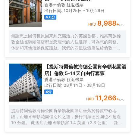
香港
倫敦
往返
機票
出行日期:
10月25日
-
10月29日
4.6
分
8,988
+
HKD
/人
無論您是因何種原因來到充滿活力的英國首都，雅高芮族倫
敦金絲雀碼頭酒店都是您理想的入住選擇，可為您的商務、
休閒和其他活動保駕護航。我們的四星級酒店位於倫敦一處
鬱鬱葱葱的環境之中，靠近泰晤士河，距離主要活動場所和
市中心僅數分鐘路程，酒店還允許攜帶寵物入住。酒店的客
房實用且富有設計感，配備豪華寢具和高速無線網絡，歡迎
【提斯特爾倫敦海德公園肯辛頓花園酒
您前來入住體驗。酒店還設有社交中心，是金絲雀碼頭一處
店】倫敦 5-14天自由行套票
悠閒的協同辦公空間，適合舉辦重要會議或是休閒放鬆。
香港
倫敦
往返
機票
出行日期:
08月14日
-
08月18日
4
分
11,266
+
HKD
/人
提斯特爾倫敦海德公園肯辛頓花園酒店坐落於倫敦中心地
段，距離肯辛頓花園僅咫尺之遙，步行到海德公園也不超過
10 分鐘。 此酒店距離肯辛頓宮 1.4 英里（2.3 公里），距離
皇家阿爾伯特音樂廳 1.5 英里（2.5 公里）。 您可利用免費
WiFi、禮賓服務和宴會廳等便利服務和設施。 您可以去The