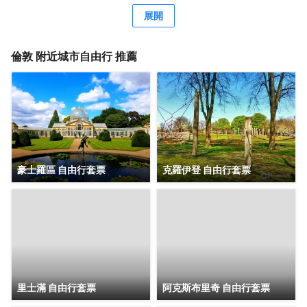
Brasserie啤酒店享用國際美食，還可在這裏的酒吧/酒廊小酌
展開
幾杯，欣賞花園景色。也可以待在房間裏，享受部分時段客
房送餐服務。英式早餐（收費）供應時間為：週一至週五
7:00 至 10:00，週末 7:00 至 11:00。 特色服務/設施包括快
倫敦
附近城市自由行 推薦
速入住、快速退房和乾洗/洗衣服務。這家酒店擁有 3 間會議
室，可用來舉辦活動。酒店提供收費自助停車。 有 175 間空
調客房提供智能電視；您定能在旅途中找到家的舒適。提供
免費無線網絡，方便您與朋友保持聯繫；衞星頻道可滿足您
的娛樂需求。配備淋浴/盆浴組合的私人浴室提供免費洗浴用
品和吹風機。便利設施包括電話，以及可存放筆記本電腦的
保險箱和書桌。
豪士羅區 自由行套票
克羅伊登 自由行套票
里士滿 自由行套票
阿克斯布里奇 自由行套票