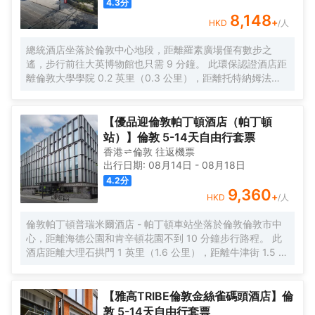
4.3
分
8,148
+
HKD
/人
總統酒店坐落於倫敦中心地段，距離羅素廣場僅有數步之
遙，步行前往大英博物館也只需 9 分鐘。 此環保認證酒店距
離倫敦大學學院 0.2 英里（0.3 公里），距離托特納姆法院
路 0.7 英里（1 公里）。 您可利用免費 WiFi、禮賓服務和禮
品店/報攤等便利服務和設施。 您可以到Saracen's Carvery
享用一頓美餐，或者去酒店的咖啡館吃些點心。您可以到酒
【優品迎倫敦帕丁頓酒店（帕丁頓
吧/酒廊，點一杯喜歡的飲品，暢飲一番。每天 7:00 至
站）】倫敦 5-14天自由行套票
10:30 提供收費的英式早餐。 特色服務/設施包括乾洗/洗衣
香港
倫敦
往返
機票
服務、24 小時前台服務和多語言服務。酒店提供收費自助停
出行日期:
08月14日
-
08月18日
車。 酒店有 523 間客房，提供智能電視。提供免費無線網
4.2
分
絡，方便您與朋友保持聯繫；數碼頻道可滿足您的娛樂需
9,360
+
HKD
/人
求。浴室提供浴缸或淋浴和吹風機。便利設施包括電話，以
及書桌和茶具/咖啡用具。
倫敦帕丁頓普瑞米爾酒店 - 帕丁頓車站坐落於倫敦倫敦市中
心，距離海德公園和肯辛頓花園不到 10 分鐘步行路程。 此
酒店距離大理石拱門 1 英里（1.6 公里），距離牛津街 1.5 英
里（2.5 公里）。 這個無煙酒店建於 2024 年。 收費提供自
助式。 特色服務/設施包括快速退房、24 小時前台服務和行
李寄存。 酒店的 275 間客房定能讓您在旅途中找到家的舒
【雅高TRIBE倫敦金絲雀碼頭酒店】倫
適。
敦 5-14天自由行套票