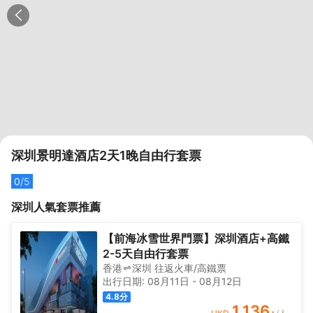
深圳景明達酒店2天1晚自由行套票
0
/5
深圳
人氣套票推薦
【前海冰雪世界門票】深圳酒店+高鐵
2-5天自由行套票
香港
深圳
往返
火車/高鐵票
出行日期:
08月11日
-
08月12日
4.8
分
1,136
+