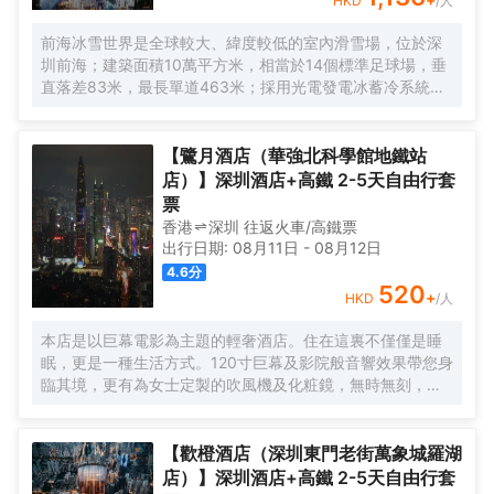
HKD
/人
前海冰雪世界是全球較大、緯度較低的室內滑雪場，位於深
圳前海；建築面積10萬平方米，相當於14個標準足球場，垂
直落差83米，最長單道463米‌；採用光電發電冰蓄冷系統，
減少43%碳排放，鋼結構用量達4.7萬噸‌；全年維持-6℃，
配備5條專業滑道（總長1569公尺），可承辦國際滑雪賽
事‌。
【鷺月酒店（華強北科學館地鐵站
店）】深圳酒店+高鐵 2-5天自由行套
票
香港
深圳
往返
火車/高鐵票
出行日期:
08月11日
-
08月12日
4.6
分
520
+
HKD
/人
本店是以巨幕電影為主題的輕奢酒店。住在這裏不僅僅是睡
眠，更是一種生活方式。120寸巨幕及影院般音響效果帶您身
臨其境，更有為女士定製的吹風機及化粧鏡，無時無刻，呈
現精彩。
【歡橙酒店（深圳東門老街萬象城羅湖
店）】深圳酒店+高鐵 2-5天自由行套