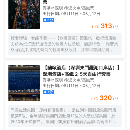
票
香港
深圳
往返
火車/高鐵票
出行日期:
08月11日
-
08月12日
4.5
分
313
+
HKD
/人
輕奢體驗，智能享受——【歡橙酒店】歡迎您！歡橙酒店致
力於為您打造舒適便捷的輕奢入住體驗。酒店特色：-輕奢風
格:酒店採用簡約時尚的輕奢風格設計，注重細節與品質，為
您營造舒適優雅的居住環境。-智能體驗:房間配備小度智能系
統，語音控制燈光、空調、電視等設備，解放雙手，盡享科
技帶來的便捷。-舒適享受:24小時熱水即開即熱，無需等
【蘭歐酒店（深圳東門羅湖口岸店）】
待，為您洗去一身疲憊。-影音娛樂:部分房間配備高清投影
深圳酒店+高鐵 2-5天自由行套票
儀，打造私人影院，享受震撼視聽盛宴。-貼心服務:酒店設有
香港
深圳
往返
火車/高鐵票
洗衣房，並提供烘乾服務，解決您的洗衣煩惱，讓旅途更加
出行日期:
08月11日
-
08月12日
輕鬆自在。歡橙酒店是您商務出行、休閒度假的理想之選。
4.7
分
期待您的光臨！温馨提示，圖片僅供參考，無法涵蓋所有房
320
+
HKD
/人
型，詳細的實物照片請諮詢酒店。
尚美生活集團（原尚客優集團），是位列中國酒店集團門店
數第5位、全球酒店集團門店數第12位的大型住宿集團，於
2010年正式創立。 集團目前擁有10個酒店品牌:高端酒店品
牌萬際、假日美地，中高端酒店蘭歐，中檔酒店尚客優品，