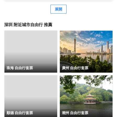
經濟型酒店尚客優、駿怡、A&A Room、橙客，以及民宿品
牌花美時、公寓品牌LIPPO公社。尚美生活旗下酒店超過
展開
3500家（含在營店和籌建店），現已覆蓋全國31個省293座
城市，會員數量超4000萬。 作為國內創客精神的住宿集
團，尚美生活憑藉創新的商業模式、強大的品牌優勢和專業
深圳
附近城市自由行 推薦
的服務支持，攜手消費者、業主以及合作伙伴，共建、共
創、共享大住宿共同體。未來，集團將不斷探索住宿業與互
聯網的結合、與新生活方式的結合，致力於成為全球領先的
生活服務連鎖平台，引領新尚美好生活。
珠海 自由行套票
廣州 自由行套票
順德 自由行套票
潮州 自由行套票