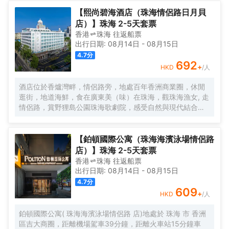
域繁華路段，距離拱北口岸，珠海高鐵站只需5分鐘車程。如
果您有時間放鬆休息，可以去長隆海洋王國遊玩，情侶路海
【熙尚碧海酒店（珠海情侶路日月貝
邊漫步，緊鄰夏灣夜市，無論您是商務出差還是遊玩，都是
店）】珠海 2-5天套票
您不二之選，戴斯精選温德姆酒店歡迎您的到來！
香港
珠海
往返
船票
出行日期:
08月14日
-
08月15日
4.7
分
692
+
HKD
/人
酒店位於香爐灣畔，情侶路旁，地處百年香洲商業圈，休閒
逛街，地道海鮮，食在廣東美（味）在珠海，觀珠海漁女, 走
情侶路，賞野狸島公園珠海歌劇院，感受自然與現代結合的
海畔生活，甚為便利，酒店配以近百個車位，方便省心。 酒
店直線100米，擁抱香爐灣沙灘，海與您的約定。酒店右側
600米，城市地標一一珠海漁女，城市陽台。左側600米珠
【鉑頓國際公寓（珠海海濱泳場情侶路
海歌劇院（日月貝），距離港珠澳大橋12分鐘。拱北、青茂
店）】珠海 2-5天套票
口岸20分鐘。酒店前後50米公交線路覆蓋全珠海。 酒店傾
香港
珠海
往返
船票
力打造“寬敞高雅空間”優質床品衞浴，完備設施服務，為您提
出行日期:
08月14日
-
08月15日
供優質的住宿服務 酒店中央空調冷暖可調，特色落地窗直觀
4.7
分
海景和海霞公園，欣賞東方海上日出，港珠澳大橋。中西結
609
+
HKD
/人
合的自助早餐，配以廣東特色，一天的愉快從豐富營養的早
餐開始。
鉑頓國際公寓( 珠海海濱泳場情侶路 店)地處於 珠海 市 香洲
區吉大商圈，距離機場駕車39分鐘，距離火車站15分鐘車