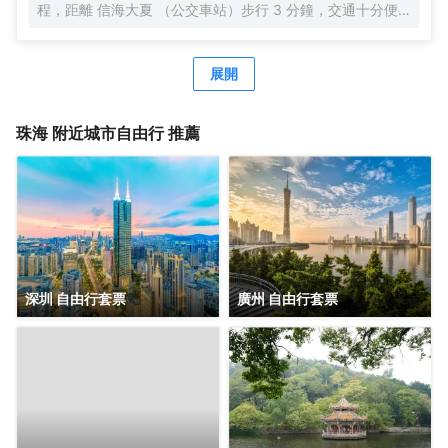
程，距離 信海大夏 （公交車站）步行 3 分鐘，交通十分便
利，鄰近GI時代廣場，吃喝玩樂非常方便，周邊有 美食街、
超市、購物廣場 等生活設施配套。 公寓擁有現代温馨客房，
配套有餐廳、洗衣房、健身房、等公共空間，旅客在享受舒
展開
適住宿的同時，也能輕鬆滿足各種休閒與商務需求。客房分
佈於2-5 層，所有客房都配備有高品質的床品、高速wifi，確
保賓客能夠享受到賓至如歸的居住體驗。 喜悅餐廳位於6
珠海
附近城市自由行 推薦
層，每天都按照國際化標準提供數十種精選早餐品種，2-3種
本地特色菜，展現 珠海飲食文化。此外，每個房間都配備有
洗衣機，賓客在忙碌之餘也能輕鬆打理日常衣物。位於 6 層
的健身房房配備有跑步機、橢圓機、動感單車等高端健身器
材，即便身處旅途，也能輕鬆延續鍛鍊習慣。 鉑頓國際公寓
是東呈集團旗下中高端服務式公寓品牌，以“傾注匠心，融入
當地”為品牌理念，融合現代生活方式和行為，旨在為商旅人
士提供舒適住宿、尊貴服務和非凡體驗的現代化理想居庭。
深圳 自由行套票
廣州 自由行套票