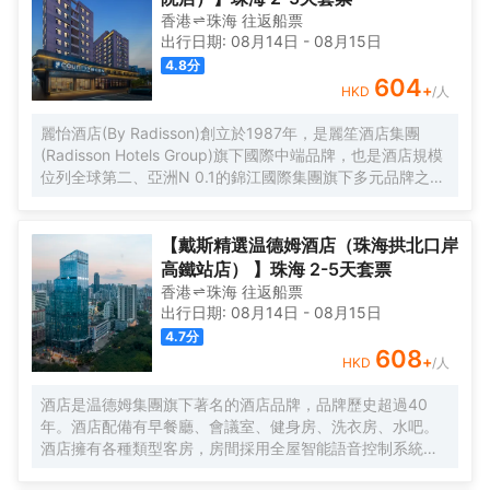
香港
珠海
往返
船票
出行日期:
08月14日
-
08月15日
4.8
分
604
+
HKD
/人
麗怡酒店(By Radisson)創立於1987年，是麗笙酒店集團
(Radisson Hotels Group)旗下國際中端品牌，也是酒店規模
位列全球第二、亞洲N 0.1的錦江國際集團旗下多元品牌之
一。麗怡酒店在全球有600多家門店，是麗笙酒店集團旗下
門店數量TOP 1的品牌。 麗怡酒店珠海情侶路日月貝大劇院
店地處珠海市繁華地帶，毗鄰情侶路，日月貝，珠海市政府
【戴斯精選温德姆酒店（珠海拱北口岸
等商圈，距離珠海站，明珠站打車約20分鐘，周邊永旺超
高鐵站店） 】珠海 2-5天套票
市，揚名廣場，購物中心，美食購物，一應俱全， 麗怡酒店
香港
珠海
往返
船票
提供乾淨的住宿環境和舒適温馨多種房型，滿足您的不同需
出行日期:
08月14日
-
08月15日
求，大堂設置了歡迎角、休閒區，店內WIFI公共區域全覆蓋
4.7
分
且配套設施齊全，設有餐廳、洗衣房及健身房(24小時服務)
608
+
HKD
/人
等，是您商務、旅遊、會展、休閒的理想選擇WELCOME
HOME心怡之所。 麗怡酒店的標誌造型是一朵玫瑰花，玫瑰
酒店是温德姆集團旗下著名的酒店品牌，品牌歷史超過40
花語源自古希臘神話，象徵真摯的情誼，無論何時何地，在
年。酒店配備有早餐廳、會議室、健身房、洗衣房、水吧。
麗怡酒店，您都可以一如既往地體驗到真誠、貼心的服務，
酒店擁有各種類型客房，房間採用全屋智能語音控制系統、
精心優選品質體驗讓您感到賓至如歸，我們致力讓每一位賓
智能馬桶，科技感十足。酒店地理位置優越，位於市中心區
客感到愉悅欣喜與備受關懷，用心意讓您更“心怡”。