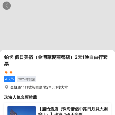
鉑卡·假日美宿（金灣華髮商都店）2天1晚自由行套
票
4.7
/5
2024
年開業
金帆路1111號智匯廣場2單元1樓大堂
珠海
人氣套票推薦
【麗怡酒店（珠海情侶中路日月貝大劇
院店）】珠海 2-5天套票