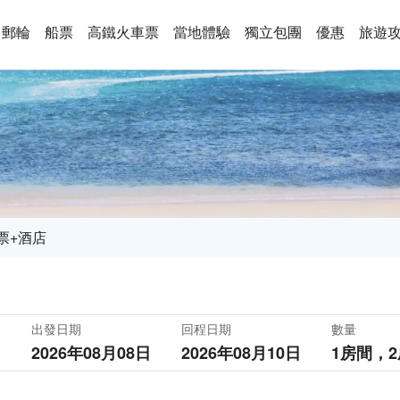
郵輪
船票
高鐵火車票
當地體驗
獨立包團
優惠
旅遊
票+酒店
出發日期
回程日期
數量
2026年08月08日
2026年08月10日
1房間，
2