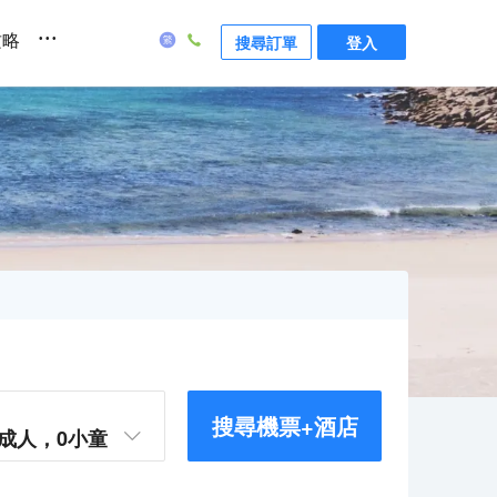
...
攻略
搜尋訂單
登入
搜尋機票+酒店
成人，
0
小童