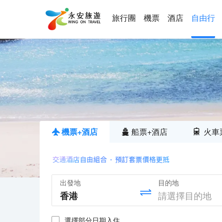
旅行團
機票
酒店
自由行
機票+酒店
船票+酒店
火車
出發地
目的地
選擇部分日期入住