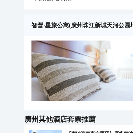
智營·星旅公寓(廣州珠江新城天河公園
廣州
其他酒店套票推薦