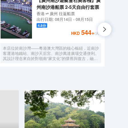
【廣州南沙遊艇會石奧客棧】廣
州南沙港船票 2-5天自由行套票
香港
廣州
往返
船票
出行日期:
08月14日
-
08月15日
4.8
分
544
+
HKD
/人
本店位於南沙灣——粵港澳大灣區的核心樞紐，近南沙
酒店
客運港地鐵站、南沙天后宮、南沙萬達廣場交通便利。
利。美
其設計理念來自於對嶺南“家文化”的懷舊與復古，融合
務酒
南洋傢俱的熱情奔放精髓，是一家現代海上絲綢之路上
廈內1
讓各路賓客品味嶺南與南洋風情的輕鬆茶室精品酒店，
會、
在經典家居與裝潢中重逢嶺南文化的歸屬感。 客棧共
生傾
五層，一層為大堂及茶室，二至五層為客房，寬敞、舒
雅，
適、風格各異的客房眾多；供賓客休閒暢談的石奧茶
恒壓
室，主要提供早餐、茶點、飲品、簡餐等服務；同時亦
浴缸
與中國大陸獲得“五金錨”獎的南沙遊艇會提供宴會/婚
工作人
宴/會議、中西式餐飲、遊艇觀光/租賃、帆船租賃/體
Bet
驗、遊艇帆船駕證考取等不同種服務功能，打造出一種
特色的休閒度假空間。