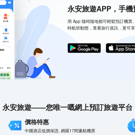
永安旅遊APP，手
用 App 隨時隨地都可輕鬆預訂機
時航班動態，查看旅行資訊，更可享
永安旅遊——您唯一嘅網上預訂旅遊平台
價格特惠
中國酒店低價保證, 網羅17間廉航機票