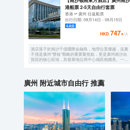
【南沙嶺南東方酒店】廣州南沙
港船票 2-5天自由行套票
香港
廣州
往返
船票
出行日期:
08月14日
-
08月15日
4.8
分
747
+
HKD
/人
酒店落子於南沙千億國際金融島，地理位置優越，這裏
不僅是廣州“雙核”戰略的重要聚焦點，更是廣州南沙自
貿區的核心區域，其發展地位與中心城區相媲美。一小
時便捷可達深圳、香港、澳門等國內主要城市。 酒店
的設計匠心獨運，融入中式古典美學。飄檐承襲古典起
翹之韻，整體造型俯瞰如字母“A”，既展中國氣派，又
含西式願景——Amazing（令人驚歎），
廣州
附近城市自由行 推薦
Astonishing（令人震撼），隱含着酒店將成為南沙乃
至全球矚目的中式美學新地標的美好期許。 酒店作為
南沙國際會展中心綜合體重要組成部分，以“木棉花
開，鴻翔海絲”之設計理念，以大灣區金融新地標之姿
態，締造南沙“立足灣區、協同港澳、面向世界”的實踐
範本。