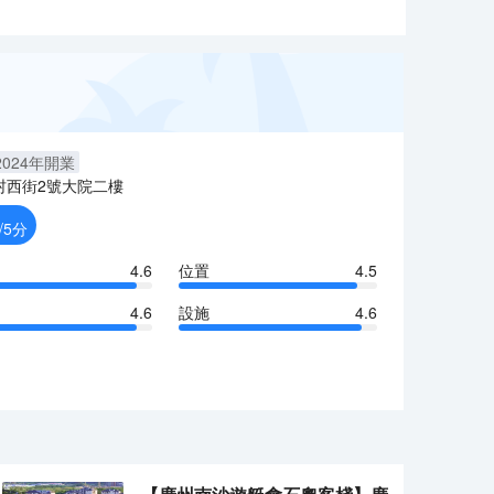
2024
年開業
村西街2號大院二樓
/5分
4.6
位置
4.5
4.6
設施
4.6