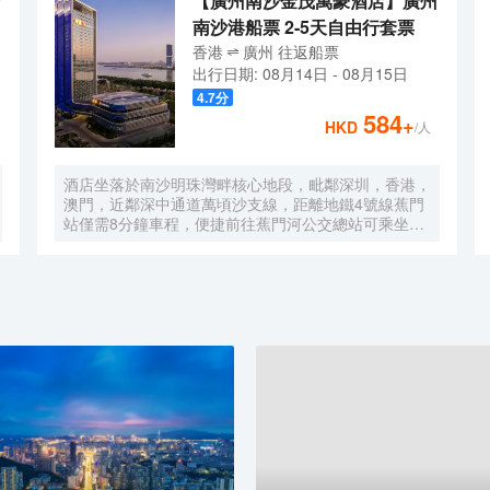
【廣州南沙金茂萬豪酒店】廣州
南沙港船票 2-5天自由行套票
香港
廣州
往返
船票
出行日期:
08月14日
-
08月15日
4.7
分
584
+
HKD
/人
酒店坐落於南沙明珠灣畔核心地段，毗鄰深圳，香港，
澳門，近鄰深中通道萬頃沙支線，距離地鐵4號線蕉門
站僅需8分鐘車程，便捷前往蕉門河公交總站可乘坐機
場大巴快線或深中跨市公交等，快速連接大灣區核心商
圈，距離深圳國際寶安機場僅需50分鐘車程。店內提
供小馬智行無人駕駛體驗券，可輕鬆前往南沙天后宮、
南沙濕地公園、廣汽科技館及環宇城購物中心等。 酒
店共有261間以海洋為設計靈感的客房及套房，詮釋現
代經典與優雅，滿足休閒賓客對在地文化的探索與體
驗。配備粵式風味的林苑中餐廳、中西結合的漁人碼頭
全日餐廳以及”雙重身份”的薄荷酒吧，體驗創新融合的
珍饈美饌。酒店擁有馬丁叔叔的農場，小朋友們可盡情
與小動物們互動亦或參與馬丁叔叔課堂，共度愉快的親
子時光。同時，酒店擁有1,600平方米的宴會及會議場
地以及寬敞的戶外草坪，可滿足不同的會議及宴會需
求，無論商務出行亦或休閒旅遊期待與您共赴南沙，遇