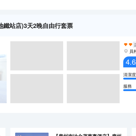
地鐵站店)3天2晚自由行套票
員
4.6
清潔度
服務