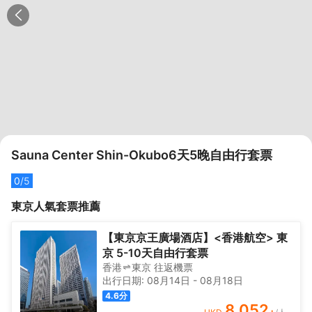
Sauna Center Shin-Okubo6天5晚自由行套票
0
/5
東京
人氣套票推薦
【東京京王廣場酒店】<香港航空> 東
京 5-10天自由行套票
香港
東京
往返
機票
出行日期:
08月14日
-
08月18日
4.6
分
8,052
+