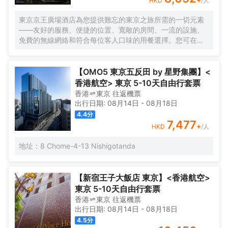
HKD
/人
東京京王廣場酒店為您提供難忘的東京之旅所需的一切元素
——友好的服務、便捷的位置、寬敞的房間、一流的設施、
免費的無線網絡和符合每位客人口味的用餐選擇。您可在空
中酒廊邊品酒邊欣賞動感大都市的壯麗景色，或在您自己的
房間享受舒適。酒店的客房旨在滿足每位客人的住宿需求。
【OMO5 東京五反田 by 星野集團】<
香港航空> 東京 5-10天自由行套票
香港
東京
往返
機票
出行日期:
08月14日
-
08月18日
4.4
分
7,477
+
HKD
/人
地址：8 Chome-4-13 Nishigotanda
【新宿王子大飯店 東京】<香港航空>
東京 5-10天自由行套票
香港
東京
往返
機票
出行日期:
08月14日
-
08月18日
4.5
分