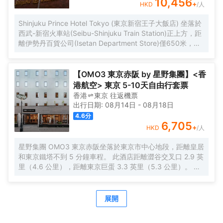
10,456
+
HKD
/人
Shinjuku Prince Hotel Tokyo (東京新宿王子大飯店) 坐落於
西武-新宿火車站(Seibu-Shinjuku Train Station)正上方，距
離伊勢丹百貨公司(Isetan Department Store)僅650米，距
離新宿御苑花園(Shinjuku Gyoen Garden)1公里。酒店地理
位置優越，周邊交通便捷，可讓您在5分鐘內直達涉谷和原宿
地區。 酒店客房採用現代風格設計，為您提供舒適温馨的雅
【OMO3 東京赤阪 by 星野集團】<香
居空間。所有客房均配有全套傢俱、先進設施和友好的客房
港航空> 東京 5-10天自由行套票
服務，能夠滿足您住宿期間的一切需求。為了給你帶來更多
香港
東京
往返
機票
便利，酒店還設有24小時前台，可提供安排按摩服務和行李
出行日期:
08月14日
-
08月18日
寄存等服務。值得一提的是，酒店25樓設有一間享有城市全
4.6
分
景的日本餐廳，供應創意日本料理並設有酒吧，定能給您帶
6,705
+
HKD
/人
來來自視覺和味蕾的雙重感官享受。 憑着優越的位置、完善
的設施以及無微不至的專業化服務，東京新宿王子大飯店為
星野集團 OMO3 東京赤阪坐落於東京市中心地段，距離皇居
每一位下榻於此的賓客帶來非一般的高品質體驗。入住於
和東京鐵塔不到 5 分鐘車程。 此酒店距離澀谷交叉口 2.9 英
此，您的旅途也將多一份温暖、多一份感動。
里（4.6 公里），距離東京巨蛋 3.3 英里（5.3 公里）。 每
天 07:00 至 10:00 提供收費的日式早餐。 特色服務/設施包
括快速入住、24 小時前台服務和行李寄存。 有 140 間客房
提供冰箱和液晶電視；您定能在旅途中找到家的舒適。配備
展開
淋浴/盆浴組合的私人浴室提供浸泡浴缸和坐浴桶。便利設施
包括保險箱和書桌；而且每天提供客房服務。