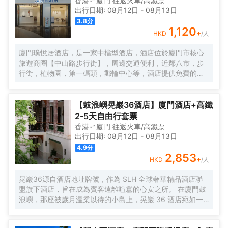
香港
廈門
往返
火車/高鐵票
出行日期:
08月12日
-
08月13日
3.8
分
1,120
+
HKD
/人
廈門璞悅居酒店，是一家中檔型酒店，酒店位於廈門市核心
旅遊商圈【中山路步行街】，周邊交通便利，近鄰八市，步
行街，植物園，第一碼頭，郵輪中心等，酒店提供免費的洗
衣服服務。酒店每日提供自助早餐。
【鼓浪嶼晃巖36酒店】廈門酒店+高鐵
2-5天自由行套票
香港
廈門
往返
火車/高鐵票
出行日期:
08月12日
-
08月13日
4.9
分
2,853
+
HKD
/人
晃巖36源自酒店地址牌號，作為 SLH 全球奢華精品酒店聯
盟旗下酒店，旨在成為賓客遠離喧囂的心安之所。 在廈門鼓
浪嶼，那座被歲月温柔以待的小島上，晃巖 36 酒店宛如一
顆明珠，散發着迷人而靜謐的光輝。其前身，是清末民初愛
國華僑邱允衡的故居，歷史的韻味如同一縷幽夢，在每一寸