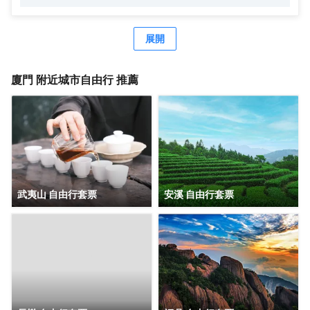
來名列廈門酒店入住率前茅。前丹麥女王、李光耀、陳香
梅、趙雅芝等眾多中外政商名流也曾造訪並讚譽有加，劉海
粟先生曾為鷺江賓館親筆題詞：“賓至如歸”。作為鷺江道上的
展開
地標建築，它典藏了鷺江兩岸百年來的風華，又演繹出中西
合璧、傳統與現代交織的廈門風情，您下榻的，不僅是酒
店，也是時光。 時光隧道1958，是鷺江賓館的一顆璀璨明
廈門
附近城市自由行 推薦
珠。每位踏入這裏的客人，都能在這方寸之間，聆聽城市的
心跳，感受時空的故事。 鷺江賓館將鼓浪嶼景觀“搬進”房
間。晨光初照時，您一睜眼便能飽覽鼓浪嶼風光。在盥洗
室，您在洗漱同時，亦能盡情欣賞鼓浪嶼的絕美景色。 鷺江
賓館享有 “食在鷺江”的經典美譽。七樓是中外遊客和廈門人
民情有獨鍾的觀景餐廳，是集美食與美景於一體的絕美殿
堂，常年名列各大口碑排行榜前列。鷺江賓館從萬千食材到
千變萬化的烹飪手法，追求細節精緻，在飽腹之上，滿足味
武夷山 自由行套票
安溪 自由行套票
蕾想象，跨越時間與山海，尋味鷺江風味。