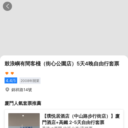
鼓浪嶼有間客棧（街心公園店）5天4晚自由行套票
4.4
/5
2008
年開業
錦祥路14號
廈門
人氣套票推薦
【璞悦居酒店（中山路步行街店）】廈
門酒店+高鐵 2-5天自由行套票