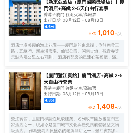
磚石間縈繞。自廈門搭乘渡輪，仿若穿越一片波光粼粼的詩
【新東亞酒店（廈門國際機場店）】廈
海，便能抵達這片與繁忙及快節奏隔絕的靜謐天堂。 踏入晃
門酒店+高鐵 2-5天自由行套票
巖36，復古留聲機裏傳出的悠揚旋律，似是時光的淺吟低
香港
廈門
往返
火車/高鐵票
唱，伴你開啟這一場優雅之旅。閩南彩色玻璃窗與南洋風情
出行日期:
08月12日
-
08月13日
花紋瓷磚錯落交織，仿若一幅色彩斑斕而又富有異域風情的
4.6
分
畫卷，目光所及之處，皆是細膩的藝術筆觸。每間卧室皆似
1,010
+
HKD
/人
陽光的寵兒，寬敞露台仿若空中花園，精心雕琢的細節之處
盡顯匠心。精心挑選的洗護產品與南方酒店少有的臻品烘衣
酒店地處美麗的海上花園——廈門島的東北端，位於翔雲三
倉，以貼心的呵護，讓每一個清晨的準備都成為一種愉悅的
路，五緣灣、新生活廣場、仙嶽公園、閩南古鎮、觀音寺等
儀式。靜謐的夜晚，在戶外浴缸中舒展身心，拱形窗戶宛如
景點均幾公里左右可到。 酒店有配套的星連心茶餐廳，滿足
精緻畫框，框住那城市的迷人景緻，亦框住這片刻的寧靜與
你的用餐需求；還有大型停車場，為你的出行帶來很多便
閒適。「山石茶事」中，繁茂的木棉樹與龍眼樹的綠意簇擁
捷。 酒店客房整潔乾淨、簡約大方，房內設施齊全，床品每
間，悠然品茗，讓那一抹茶香與自然的氣息相融相契。在那
客一換，網絡讓你與外界溝通不中斷。酒店為住客提供免費
【廈門鷺江賓館】廈門酒店+高鐵 2-5
寧靜的庭院裏，新中式茶韻裊裊，創意咖啡香氣氤氲，時光
接送機服務（詳情諮詢門店）。
天自由行套票
彷彿在此刻停駐，讓人沉醉不知歸路。「日光餐廳」裏，中
香港
廈門
往返
火車/高鐵票
西合璧的融合美食宛如一場舌尖上的文化盛宴。「音樂會客
出行日期:
08月12日
-
08月13日
廳」內，鋼琴伴奏下的威士忌之夜，又似一場靈魂與音符、
4.8
分
美酒的繾綣私語。
1,408
+
HKD
/人
鷺江賓館，是廈門標誌性風貌建築。名列改革開放後廈門三
家酒店之一，現如今是廈門城市文化與歷史風貌體驗型文物
級酒店。 作為鷺島久負盛名的老牌酒店之一，鷺江賓館多年