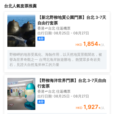
灣富有在地特色的指標性景點如彩虹橋、錫口碼頭、慈佑宮、饒河
面貌，不僅安頓旅途疲憊身心，還能感受心慢下來的愜意與自在，
台北
人氣套票推薦
觀光夜市、五分埔商圈等，且距離信義商圈、101大樓、松煙文創園
細細品味專屬台灣文化之美。不僅擁有以全台得天獨厚的臨岸景
區等只需10多分鐘車程，讓世界旅人一次擁有人情、美景與台北人
緻，絕佳的地理條件更是讓人便利體驗旅行悸動。鬆河璞旅緊鄰台
一起深呼吸。團隊秉持台灣質樸的職人精神，堅信越簡單、越不
灣富有在地特色的指標性景點如彩虹橋、錫口碼頭、慈佑宮、饒河
【新北野柳地質公園門票】台北 3-7天
凡，整體空間以為簡約、利落設計主軸，用心打造每一處細節，水
觀光夜市、五分埔商圈等，且距離信義商圈、101大樓、松煙文創園
自由行套票
岸景觀房內擁有大片落地窗，讓明亮柔和的光線，自然喚醒您精彩
區等只需10多分鐘車程，讓世界旅人一次擁有人情、美景與台北人
香港
台北
往返
機票
一天的開始，遠眺遼闊寬闊河景，獨享基隆河優美景緻，讓您從睜
一起深呼吸。團隊秉持台灣質樸的職人精神，堅信越簡單、越不
出行日期:
08月25日
-
08月27日
開雙眼的那一剎那，壯闊旅途就此開展。寬敞舒適的大廳，來自於
凡，整體空間以為簡約、利落設計主軸，用心打造每一處細節，水
4
分
款待客人的初心，讓旅人們能夠在此，温馨交流旅途中趣聞，結交
岸景觀房內擁有大片落地窗，讓明亮柔和的光線，自然喚醒您精彩
1,854
+
HKD
/人
來自世界各地的朋友，讓一次性的冒險旅行，留下永恆的雋永友
一天的開始，遠眺遼闊寬闊河景，獨享基隆河優美景緻，讓您從睜
誼。
開雙眼的那一剎那，壯闊旅途就此開展。寬敞舒適的大廳，來自於
野柳岬的地形受風化、海蝕作用，以天然地質景觀聞名，被
款待客人的初心，讓旅人們能夠在此，温馨交流旅途中趣聞，結交
譽為世界奇觀之一 台灣北海岸旅遊勝地， 飽覽眾多奇岩美
來自世界各地的朋友，讓一次性的冒險旅行，留下永恆的雋永友
石，見證大自然鬼斧神工的力量
誼。
【野柳海洋世界門票】台北 3-7天自由
行套票
香港
台北
往返
機票
出行日期:
08月25日
-
08月27日
4
分
1,927
+
HKD
/人