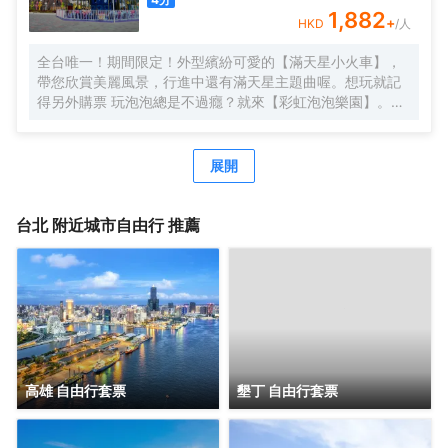
1,882
+
HKD
/人
全台唯一！期間限定！外型繽紛可愛的【滿天星小火車】，
帶您欣賞美麗風景，行進中還有滿天星主題曲喔。想玩就記
得另外購票 玩泡泡總是不過癮？就來【彩虹泡泡樂園】。無
限的泡泡池可以盡情製造屬於自己的泡泡，大朋友回味著童
年，小朋友創造著童年，歡樂不間斷。一起吧！來場簡單純
粹的快樂
展開
台北
附近城市自由行 推薦
高雄 自由行套票
墾丁 自由行套票