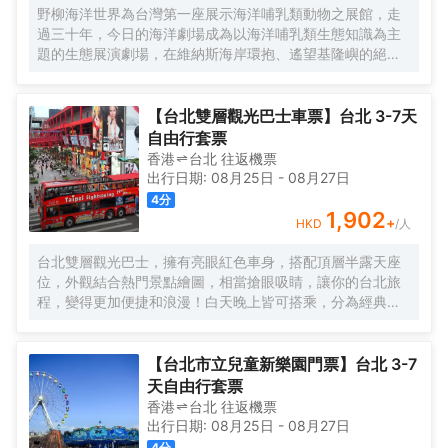
野柳海洋世界為台灣第一座展示海洋哺乳類動物之展館，走
過三十年，今日的海洋劇場成為以海洋哺乳類生態知識為主
題的生態展演劇場，在維納斯海岸環抱、遙望基隆嶼的絕美
海岸線風光中，為您揭開蔚藍海洋的神秘面紗。
【台北雙層觀光巴士車票】台北 3-7天
自由行套票
香港
台北
往返
機票
出行日期:
08月25日
-
08月27日
4
分
1,902
+
HKD
/人
台北雙層觀光巴士，擁有亮眼紅色車身，搭配頂層半露天座
位，外觀結合熱門景點繪圖，相當搶眼吸睛，讓你的台北旅
程，變得更加便捷和浪漫！白天晚上皆可搭乘，分為經典紅
藍路線，行經國父紀念館、行天宮、西門紅樓等景點，車輛
上也會搭配中、英、日、韓的多語系導覽系統，方便了解各
景點資訊。全天任意上下車，輕鬆暢遊台北熱門景點，自由
【台北市立兒童新樂園門票】台北 3-7
開啟你的台北熱門地標之旅！
天自由行套票
香港
台北
往返
機票
出行日期:
08月25日
-
08月27日
4
分