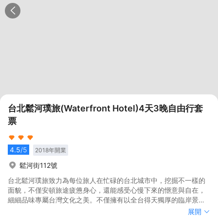
台北鬆河璞旅(Waterfront Hotel)4天3晚自由行套
票
4.5
/5
2018
年開業
鬆河街112號
台北鬆河璞旅致力為每位旅人在忙碌的台北城市中，挖掘不一樣的
面貌，不僅安頓旅途疲憊身心，還能感受心慢下來的愜意與自在，
細細品味專屬台灣文化之美。不僅擁有以全台得天獨厚的臨岸景
緻，絕佳的地理條件更是讓人便利體驗旅行悸動。鬆河璞旅緊鄰台
台北鬆河璞旅致力為每位旅人在忙碌的台北城市中，挖掘不一樣的
展開