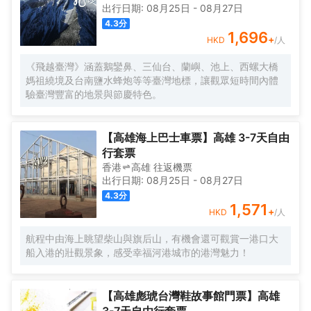
出行日期:
08月25日
-
08月27日
4.3
分
1,696
+
HKD
/人
《飛越臺灣》涵蓋鵝鑾鼻、三仙台、蘭嶼、池上、西螺大橋
媽祖繞境及台南鹽水蜂炮等等臺灣地標，讓觀眾短時間內體
驗臺灣豐富的地景與節慶特色。
【高雄海上巴士車票】高雄 3-7天自由
行套票
香港
高雄
往返
機票
出行日期:
08月25日
-
08月27日
4.3
分
1,571
+
HKD
/人
航程中由海上眺望柴山與旗后山，有機會還可觀賞一港口大
船入港的壯觀景象，感受幸福河港城市的港灣魅力！
【高雄彪琥台灣鞋故事館門票】高雄