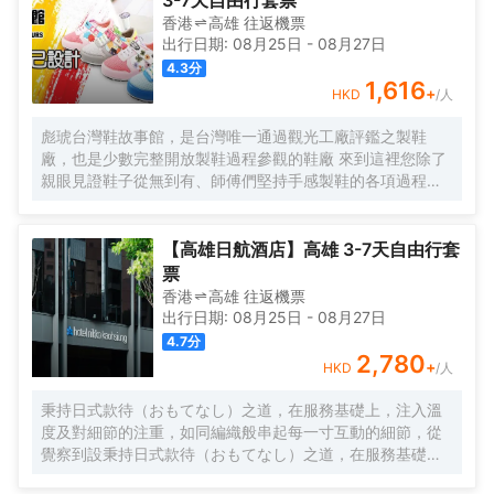
3-7天自由行套票
香港
高雄
往返
機票
出行日期:
08月25日
-
08月27日
4.3
分
1,616
+
HKD
/人
彪琥台灣鞋故事館，是台灣唯一通過觀光工廠評鑑之製鞋
廠，也是少數完整開放製鞋過程參觀的鞋廠 來到這裡您除了
親眼見證鞋子從無到有、師傅們堅持手感製鞋的各項過程
外，還可透過足與健康的分享了解自己的足下秘密
【高雄日航酒店】高雄 3-7天自由行套
票
香港
高雄
往返
機票
出行日期:
08月25日
-
08月27日
4.7
分
2,780
+
HKD
/人
秉持日式款待（おもてなし）之道，在服務基礎上，注入溫
度及對細節的注重，如同編織般串起每一寸互動的細節，從
覺察到設秉持日式款待（おもてなし）之道，在服務基礎
上，注入溫度及對細節的注重，如同編織般串起每一寸互動